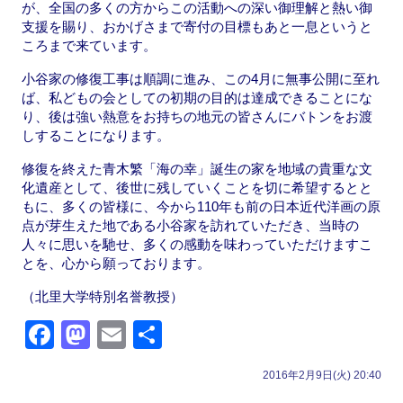
が、全国の多くの方からこの活動への深い御理解と熱い御
支援を賜り、おかげさまで寄付の目標もあと一息というと
ころまで来ています。
小谷家の修復工事は順調に進み、この4月に無事公開に至れ
ば、私どもの会としての初期の目的は達成できることにな
り、後は強い熱意をお持ちの地元の皆さんにバトンをお渡
しすることになります。
修復を終えた青木繁「海の幸」誕生の家を地域の貴重な文
化遺産として、後世に残していくことを切に希望するとと
もに、多くの皆様に、今から110年も前の日本近代洋画の原
点が芽生えた地である小谷家を訪れていただき、当時の
人々に思いを馳せ、多くの感動を味わっていただけますこ
とを、心から願っております。
（北里大学特別名誉教授）
F
M
E
共
a
a
m
有
2016年2月9日(火) 20:40
c
st
ail