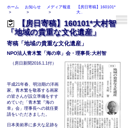
ホーム
お知らせ
メディア報道
【房日寄稿】160101*
大..
【房日寄稿】160101*大村智
「地域の貴重な文化遺産」
寄稿「地域の貴重な文化遺産」
NPO法人青木繁「海の幸」会・理事長:大村智
（房日新聞2016.1.1付）
平成21年春、明治期の洋画
家、青木繁を敬慕する画家
の皆さんが設立準備をすす
めていた「青木繁『海の
幸』会」理事長への就任要
請をいただきました。
日本美術界に多大な足跡を