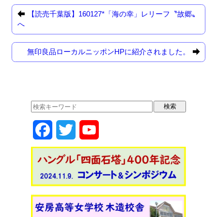
e
o
【読売千葉版】160127*「海の幸」レリーフ〝故郷〟
b
d
へ
o
o
無印良品ローカルニッポンHPに紹介されました。
o
n
k
F
T
Y
a
w
o
c
i
u
e
t
T
b
t
u