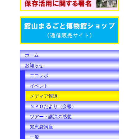
o
e
b
o
r
e
k
C
h
ホーム
a
お知らせ
n
エコレポ
n
イベント
e
メディア報道
l
ＮＰＯだより（会報）
ツアー・講演の感想
知恵袋講座
一般