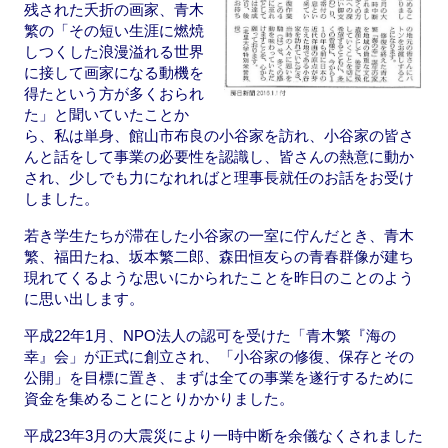
残された夭折の画家、青木
繁の「その短い生涯に燃焼
しつくした浪漫溢れる世界
に接して画家になる動機を
得たという方が多くおられ
た」と聞いていたことか
ら、私は単身、館山市布良の小谷家を訪れ、小谷家の皆さ
んと話をして事業の必要性を認識し、皆さんの熱意に動か
され、少しでも力になれればと理事長就任のお話をお受け
しました。
若き学生たちが滞在した小谷家の一室に佇んだとき、青木
繁、福田たね、坂本繁二郎、森田恒友らの青春群像が建ち
現れてくるような思いにかられたことを昨日のことのよう
に思い出します。
平成22年1月、NPO法人の認可を受けた「青木繁『海の
幸』会」が正式に創立され、「小谷家の修復、保存とその
公開」を目標に置き、まずは全ての事業を遂行するために
資金を集めることにとりかかりました。
平成23年3月の大震災により一時中断を余儀なくされました