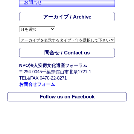
お問合せ
アーカイブ / Archive
ア
ー
カ
イ
問合せ / Contact us
ブ
/
NPO法人安房文化遺産フォーラム
A
〒294-0045千葉県館山市北条1721-1
r
TEL&FAX 0470-22-8271
c
お問合せフォーム
h
i
Follow us on Facebook
v
e