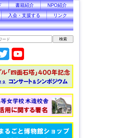
ド
書籍紹介
NPO紹介
入会・支援する
リンク
T
Y
w
o
i
u
t
T
t
u
e
b
r
e