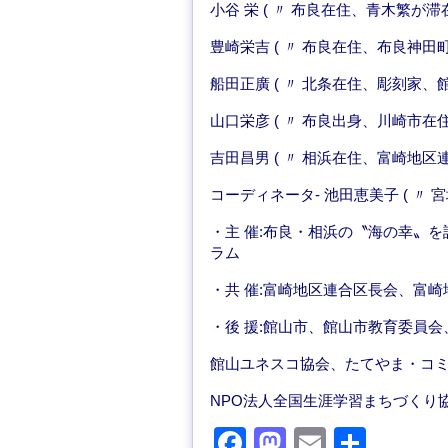
小谷 栄 ( 〃 布良在住、青木繁が
豊崎栄吉 ( 〃 布良在住、布良神田
船田正廣 ( 〃 北条在住、彫刻家、
山口栄彦 ( 〃 布良出身、川崎市在
吉田昌男 ( 〃 相浜在住、富崎地
コーディネータ- 池田恵美子 ( 〃
・主 催:布良・相浜の〝海の幸〟
ラム
・共 催:富崎地区連合区長会、富
・後 援:館山市、館山市教育委員
館山ユネスコ協会、たてやま・コ
NPO法人全国生涯学習まちづくり
F
M
E
共