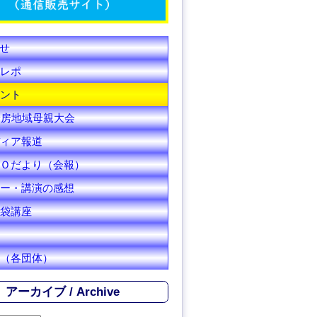
C
h
せ
a
レポ
n
ント
安房地域母親大会
n
ィア報道
e
Ｏだより（会報）
l
ー・講演の感想
袋講座
（各団体）
アーカイブ / Archive