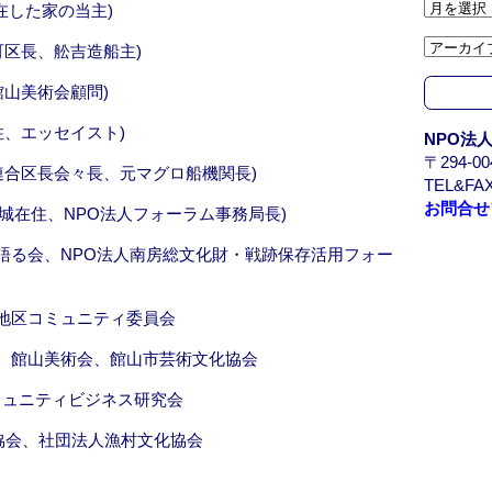
ア
滞在した家の当主)
ー
町区長、舩吉造船主)
カ
イ
館山美術会顧問)
ブ
/
住、エッセイスト)
NPO法
A
〒294-
r
区連合区長会々長、元マグロ船機関長)
TEL&FAX
c
お問合せ
h
 宮城在住、NPO法人フォーラム事務局長)
i
を語る会、NPO法人南房総文化財・戦跡保存活用フォー
v
e
崎地区コミュニティ委員会
会、館山美術会、館山市芸術文化協会
ミュニティビジネス研究会
協会、社団法人漁村文化協会