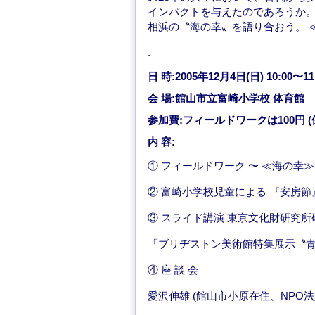
インパクトを与えたのであろうか
相浜の〝海の幸〟を語り合おう。 
.
日 時:2005年12月4日(日) 10:00〜11:
会 場:館山市立富崎小学校 体育館
参加費:フィールドワークは100円 (
内 容:
① フィールドワーク 〜 ≪海の幸
② 富崎小学校児童による 『安房
③ スライド講演 東京文化財研究所
「ブリヂストン美術館特集展示〝青
④ 座 談 会
愛沢伸雄 (館山市小原在住、NPO