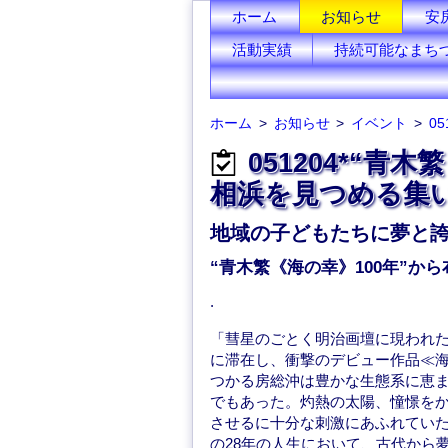
ホーム
お知らせ
安
活動実績
持続可能なまち
ホーム
お知らせ
イベント
05
051204*“青
相浜を見つめる集
地域の子どもたちに夢と
“青木繁《海の幸》100年”か
.
「彗星のごとく明治画壇に現われ
に滞在し、衝撃のデビュー作品≪海
つかる房総沖は豊かな生態系に恵
でもあった。灼熱の太陽、憧憬を
させるに十分な刺激にあふれてい
の28年の人生において、古代から