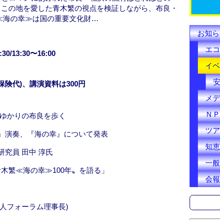
k
。この地を愛した青木繁の視点を検証しながら、布良・
≪海の幸≫は国の重要文化財…
お知ら
エコ
30/13:30〜16:00
イベ
保険代)、講演資料は300円
メデ
ＮＰ
≫ゆかりの布良を歩く
ツア
節』演奏、『海の幸』について発表
知恵
研究員 田中 淳氏
一般
木繁≪海の幸≫100年〟を語る」
会報
法人フォーラム理事長)