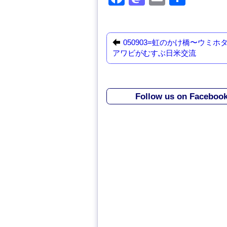
a
a
m
有
c
st
ail
e
o
050903=虹のかけ橋〜ウミホ
アワビがむすぶ日米交流
b
d
o
o
o
n
Follow us on Faceboo
k