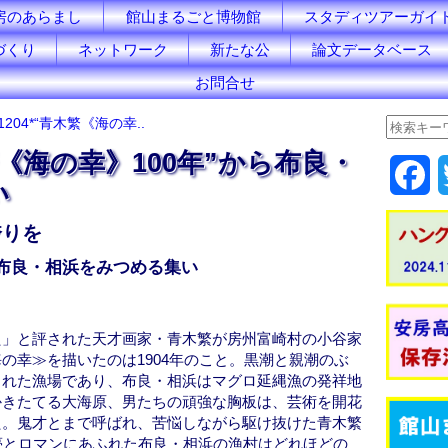
房のあらまし
館山まるごと博物館
スタディツアーガイ
づくり
ネットワーク
新たな公
論文データベース
お問合せ
1204*“青木繁《海の幸..
木繁《海の幸》100年”から布良・
F
い
a
誇りを
c
ら布良・相浜をみつめる集い
e
b
た」と評された天才画家・青木繁が房州富崎村の小谷家
の幸≫を描いたのは1904年のこと。黒潮と親潮のぶ
o
まれた漁場であり、布良・相浜はマグロ延縄漁の発祥地
かきたてる大海原、男たちの頑強な胸板は、芸術を開花
o
た。鬼才とまで呼ばれ、苦悩しながら駆け抜けた青木繁
夢とロマンにあふれた布良・相浜の漁村はどれほどの