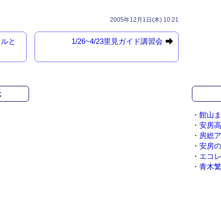
2005年12月1日(木) 10:21
タルと
1/26~4/23里見ガイド講習会
k
・
館山ま
・
安房
・
房総
・
安房
・
エコ
・
青木