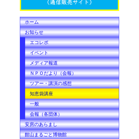
h
ホーム
a
お知らせ
n
エコレポ
n
イベント
e
メディア報道
l
ＮＰＯだより（会報）
ツアー・講演の感想
知恵袋講座
一般
会報（各団体）
安房のあらまし
館山まるごと博物館