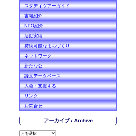
スタディツアーガイド
書籍紹介
NPO紹介
活動実績
持続可能なまちづくり
ネットワーク
新たな公
論文データベース
入会・支援する
リンク
お問合せ
アーカイブ / Archive
ア