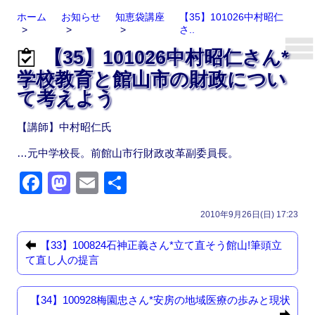
ホーム
お知らせ
知恵袋講座
【35】101026中村昭仁
さ..
【35】101026中村昭仁さん*
学校教育と館山市の財政につい
て考えよう
【講師】中村昭仁氏
…元中学校長。前館山市行財政改革副委員長。
F
M
E
共
a
a
m
有
2010年9月26日(日) 17:23
c
st
ail
e
o
【33】100824石神正義さん*立て直そう館山!筆頭立
て直し人の提言
b
d
o
o
【34】100928梅園忠さん*安房の地域医療の歩みと現状