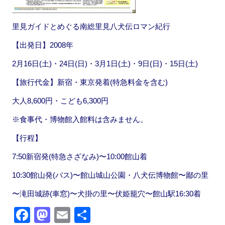
里見ガイドとめぐる南総里見八犬伝ロマン紀行
【出発日】2008年
2月16日(土)・24日(日)・3月1日(土)・9日(日)・15日(土)
【旅行代金】新宿・東京発着(特急料金を含む)
大人8,600円・こども6,300円
※食事代・博物館入館料は含みません。
【行程】
7:50新宿発(特急さざなみ)〜10:00館山着
10:30館山発(バス)〜館山城山公園・八犬伝博物館〜鄙の里
〜滝田城跡(車窓)〜犬掛の里〜伏姫籠穴〜館山駅16:30着
F
M
E
共