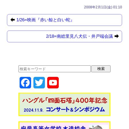
a
a
m
有
2008年2月1日(金) 01:10
c
st
ail
e
o
1/26=映画『赤い鯨と白い蛇』
b
d
2/18=南総里見八犬伝・井戸端会議
o
o
o
n
k
F
T
Y
a
w
o
c
i
u
e
t
T
b
t
u