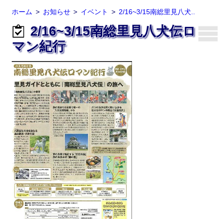
ホーム
お知らせ
イベント
2/16~3/15南総里見八犬..
2/16~3/15南総里見八犬伝ロ
マン紀行