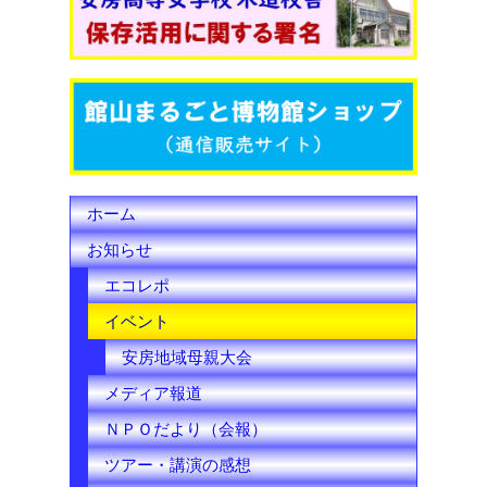
o
e
b
o
r
e
k
C
h
ホーム
a
お知らせ
n
エコレポ
n
イベント
e
安房地域母親大会
l
メディア報道
ＮＰＯだより（会報）
ツアー・講演の感想