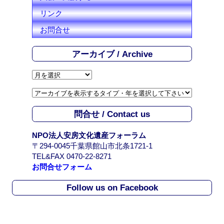
リンク
お問合せ
アーカイブ / Archive
ア
ー
カ
イ
問合せ / Contact us
ブ
/
NPO法人安房文化遺産フォーラム
A
〒294-0045千葉県館山市北条1721-1
r
TEL&FAX 0470-22-8271
c
お問合せフォーム
h
i
Follow us on Facebook
v
e