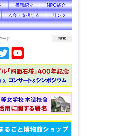
ド
書籍紹介
NPO紹介
入会・支援する
リンク
T
Y
w
o
i
u
t
T
t
u
e
b
r
e