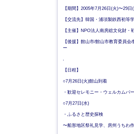
【期間】2005年7月26日(火)〜29日(
【交流先】韓国・浦項製鉄西初等学校(
【主催】NPO法人南房総文化財・
【後援】館山市/館山市教育委員会
ー
.
【日程】
○7月26日(火)館山到着
・歓迎セレモニー・ウェルカムパー
○7月27日(水)
・ふるさと歴史探検
〜船形地区祭礼見学、房州うちわ