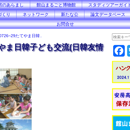
房のあらまし
館山まるごと博物館
スタディツアーガイ
づくり
ネットワーク
新たな公
論文データベース
お問合せ
0726~29たてやま日韓..
たてやま日韓子ども交流(日韓友情
F
a
c
e
b
o
o