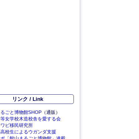
リンク / Link
るごと博物館SHOP
（通販）
高等女学校木造校舎を愛する会
アワビ移民研究所
の高校生によるウガンダ支援
レポ「館山まるごと博物館」連載