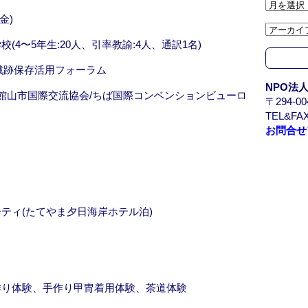
ア
ー
金)
カ
4〜5年生:20人、引率教諭:4人、通訳1名)
イ
ブ
戦跡保存活用フォーラム
/
NPO法
A
/館山市国際交流協会/ちば国際コンベンションビューロ
〒294-
r
TEL&FAX
c
お問合せ
h
i
v
e
ティ(たてやま夕日海岸ホテル泊)
作り体験、手作り甲冑着用体験、茶道体験