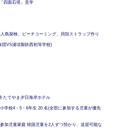
ル「四面石塔」見学
無人島探検、ビーチコーミング、貝殻ストラップ作り
団VS浦項製鉄西初等学校)
0時 たてやま夕日海岸ホテル
学校4・5・6年生 20 名(全部に参加する児童が優先
に参加児童家庭 韓国児童を2人ずつ預かり、送迎可能な