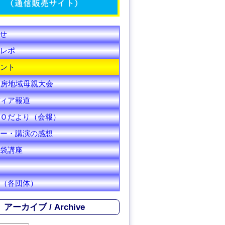
C
h
せ
a
レポ
n
ント
安房地域母親大会
n
ィア報道
e
Ｏだより（会報）
l
ー・講演の感想
袋講座
（各団体）
アーカイブ / Archive