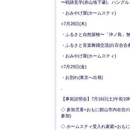
〜戦跡見学(赤山地下壕)、ハング
・おみやげ屋(ホームスティ)
○7月28日(木)
・ふるさと自然探検〜「沖ノ島」
・ふるさと音楽舞踊交流(白百合合奏
・おみやげ屋(ホームスティ)
○7月29日(金)
・お別れ(東京へ出発)
.
【事前説明会】7月16日(土)午前1
◇ 参加児童=おもに館山市内在住の小
参加)
◇ ホームスティ受入れ家庭=おも