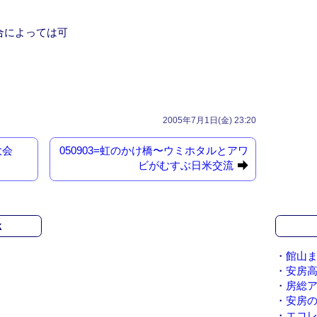
合によっては可
2005年7月1日(金) 23:20
大会
050903=虹のかけ橋〜ウミホタルとアワ
ビがむすぶ日米交流
k
・
館山ま
・
安房
・
房総
・
安房
・
エコ