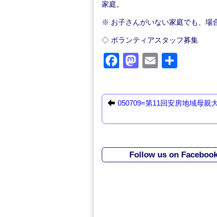
家庭。
※ お子さんがいない家庭でも、場
◇ ボランティアスタッフ募集
F
M
E
共
a
a
m
有
c
st
ail
e
o
050709=第11回安房地域母親
b
d
o
o
o
n
Follow us on Faceboo
k