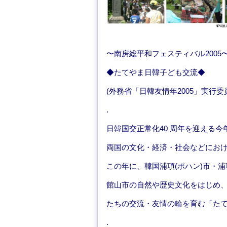
〜南房総平和フェスティバル200
◆たてやま日韓子ども交流◆
(外務省「日韓友情年2005」実行
.
日韓国交正常化40 周年を迎える今
両国の文化・経済・社会などにお
この年に、韓国浦項(ポハン)市・
館山市の自然や歴史文化をはじめ
たちの交流・友情の輪を育む「た
.