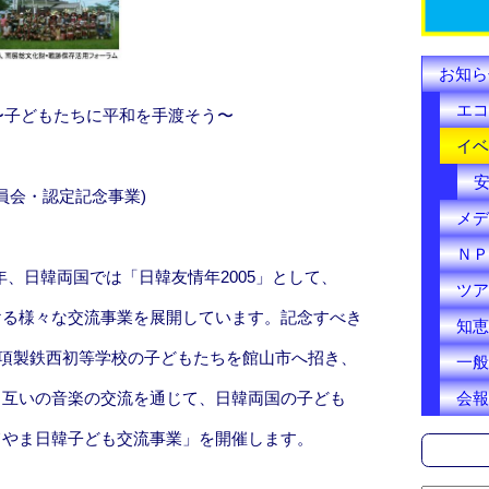
k
お知ら
エコ
5〜子どもたちに平和を手渡そう〜
イベ
委員会・認定記念事業)
メデ
ＮＰ
年、日韓両国では「日韓友情年2005」として、
ツア
ける様々な交流事業を展開しています。記念すべき
知恵
浦項製鉄西初等学校の子どもたちを館山市へ招き、
一般
会報
、互いの音楽の交流を通じて、日韓両国の子ども
てやま日韓子ども交流事業」を開催します。