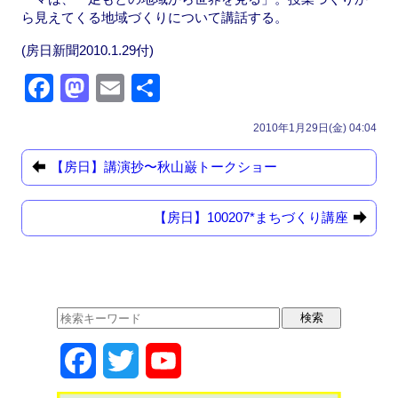
ら見えてくる地域づくりについて講話する。
(房日新聞2010.1.29付)
F
M
E
共
a
a
m
有
2010年1月29日(金) 04:04
c
st
ail
e
o
【房日】講演抄〜秋山巌トークショー
b
d
【房日】100207*まちづくり講座
o
o
o
n
k
F
T
Y
a
w
o