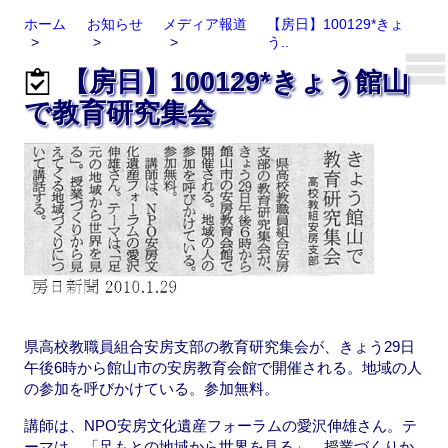
ホーム
お知らせ
メディア報道
【房日】100129*きょ
う..
【房日】100129*きょう館山
で教育研究集会
県高校教職員組合安房支部の教育研究集会が、きょう29日
午後6時から館山市の安房教育会館で開催される。地域の人
の参加を呼びかけている。参加無料。
講師は、NPO安房文化遺産フォーラムの愛沢伸雄さん。テ
ーマは、「足もとの地域から世界を見る」。授業づくりか