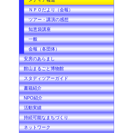
l
ＮＰＯだより（会報）
ツアー・講演の感想
知恵袋講座
一般
会報（各団体）
安房のあらまし
館山まるごと博物館
スタディツアーガイド
書籍紹介
NPO紹介
活動実績
持続可能なまちづくり
ネットワーク