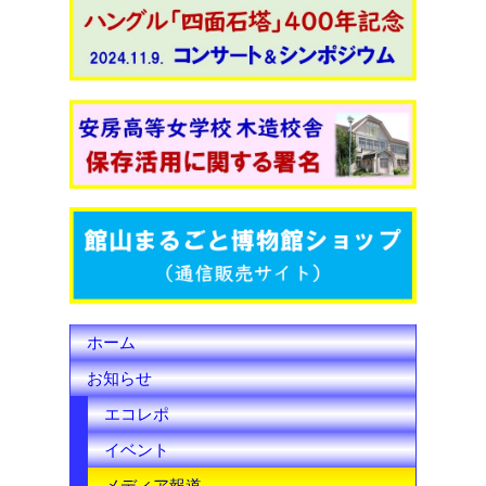
c
i
u
e
t
T
b
t
u
o
e
b
o
r
e
k
C
h
ホーム
a
お知らせ
n
エコレポ
n
イベント
e
メディア報道