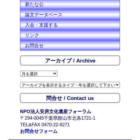
新たな公
論文データベース
入会・支援する
リンク
お問合せ
アーカイブ / Archive
ア
ー
カ
イ
問合せ / Contact us
ブ
/
NPO法人安房文化遺産フォーラム
A
〒294-0045千葉県館山市北条1721-1
r
TEL&FAX 0470-22-8271
c
お問合せフォーム
h
i