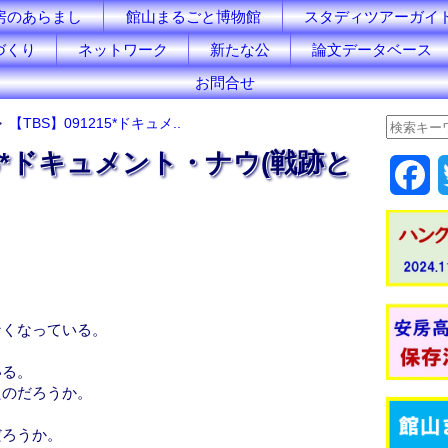
房のあらまし
館山まるごと博物館
スタディツアーガイ
づくり
ネットワーク
新たな公
論文データベース
お問合せ
【TBS】091215*ドキュメ..
15*ドキュメント・ナウ(戦跡と
F
a
c
e
なくなっている。
b
、
いる。
o
たのだろうか。
o
だろうか。