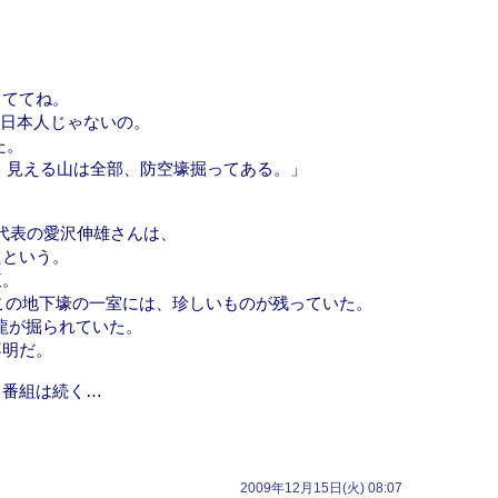
っててね。
も日本人じゃないの。
た。
、見える山は全部、防空壕掘ってある。」
る
 代表の愛沢伸雄さんは、
たという。
腹。
たこの地下壕の一室には、珍しいものが残っていた。
龍が掘られていた。
不明だ。
と番組は続く…
2009年12月15日(火) 08:07