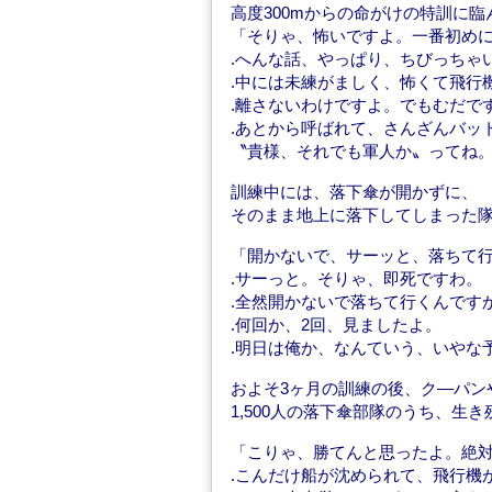
高度300mからの命がけの特訓に
「そりゃ、怖いですよ。一番初め
.へんな話、やっぱり、ちびっちゃ
.中には未練がましく、怖くて飛行
.離さないわけですよ。でもむだで
.あとから呼ばれて、さんざんバッ
〝貴様、それでも軍人か〟ってね
訓練中には、落下傘が開かずに、
そのまま地上に落下してしまった
「開かないで、サーッと、落ちて
.サーっと。そりゃ、即死ですわ。
.全然開かないで落ちて行くんです
.何回か、2回、見ましたよ。
.明日は俺か、なんていう、いやな
およそ3ヶ月の訓練の後、ク—パン
1,500人の落下傘部隊のうち、生
「こりゃ、勝てんと思ったよ。絶
.こんだけ船が沈められて、飛行機