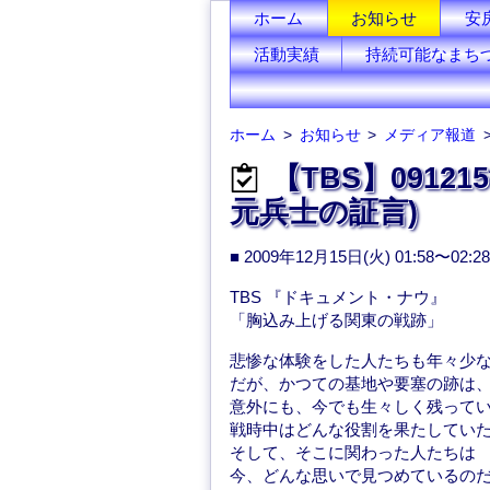
ホーム
お知らせ
安
活動実績
持続可能なまち
ホーム
お知らせ
メディア報道
【TBS】0912
元兵士の証言)
■ 2009年12月15日(火) 01:58〜02:28
TBS 『ドキュメント・ナウ』
「胸込み上げる関東の戦跡」
悲惨な体験をした人たちも年々少
だが、かつての基地や要塞の跡は
意外にも、今でも生々しく残って
戦時中はどんな役割を果たしてい
そして、そこに関わった人たちは
今、どんな思いで見つめているの