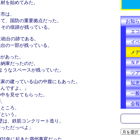
k
取材を始めてみた。
山市は、
して、国防の重要拠点だった。
お知ら
、その痕跡が残っている。
エコ
二砲台の跡である。
イベ
砲台の一部が残っている。
メデ
ルがあった。
ＮＰ
格納庫だったのだ。
ようなスペースが残っていた。
ツア
民家の建っている山の中腹にもあった。
知恵
たんですよ。」
一般
の中を見せてもらった。
が、
会報
たところ、
だという。
な壁は、鉄筋コンクリート造り。
作っただっぺよ」
ア
ー
931年に起きた満州事変だった。