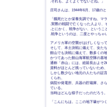
.それも、よくよくでないとね。」
庄司さんは、1944年6月、17歳
「餓死だとか栄養失調ですね、マ
.実際の戦闘で亡くなった人より、
.とにかく、戦争がない、というこ
.戦争というのは、二度とやっちゃ
アメリカ軍の空襲がはげしくなって
そして、本土決戦に備えて、女た
館山でも決戦に備えて、数多くの
かつてあった館山海軍航空隊の基
通称「赤山」には、総延長およそ2
資料がほとんど残っていないため
しかし数少ない地元の人たちの証言に
くられ、
病院や発電所、兵器の貯蔵庫、さ
ている。
当時はどんな様子だったのだろう
「こんにちは。ここの地下壕がつ