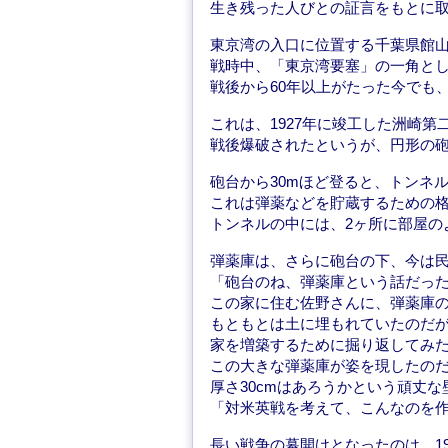
生き残った人びとの証言をもとに
東京湾の入口に位置する千葉県館
戦時中、「東京湾要塞」の一角と
戦後から60年以上がたった今でも
これは、1927年に竣工した洲崎第
戦後爆破されたというが、円形の
砲台から30mほど登ると、トンネ
これは弾薬などを貯蔵するための
トンネルの中には、2ヶ所に部屋の
弾薬庫は、さらに砲台の下、今は
「砲台のね、弾薬庫という話だっ
この家に住む佐野さんに、弾薬庫
もともとは土に埋もれていたのだ
家を増築するために掘り返してみ
この大きな弾薬庫が姿を現したの
厚さ30cmはあろうかという頑丈
「対米英戦を考えて、こんなのを
長い戦争の幕開けとなったのは、1