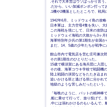
.それで大本営はウソばっかり言う
.だから、いい加減ポンポン打って
.1機や2機落としたところで、戦
1942年6月、ミッドウェイ島の
日本軍は、主力空母4隻を失い、大
この海戦を境にして、日米の攻防
ミッドウェイ海戦の大敗から3ヶ月後
海軍特別年少兵の第1期生が全国か
まだ、14、5歳の少年たちが戦争
館山市内で電気店を営む庄司兼次郎
その第1期生のひとりだった。
15歳で横須賀にある海兵団に入団
その後、海軍コウキ学校で戦闘機
陸上戦闘の演習などをたたき込ま
追いかける班と逃げる班に分かれ
地獄のような苦しみだったという
「毎晩のように、バットの精神棒
.船に乗せて行って、放り投げて、
.中には溺れかけるのもいるんで、