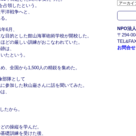
カ
を占領したという。
イ
太平洋戦争へと、
ブ
ある。
/
NPO法
1年6月、
A
〒294-
主な目的とした館山海軍砲術学校が開校した。
r
TEL&FAX
るほどの厳しい訓練がおこなわれていた。
c
お問合せ
の跡は、
h
ていたという。
i
v
、全国から1,500人の精鋭を集めた。
e
下傘部隊として
戦に参加した秋山巌さんに話を聞いてみた。
のは、
ましたから。
などの操縦を学んだ。
の基礎訓練を受けた後、