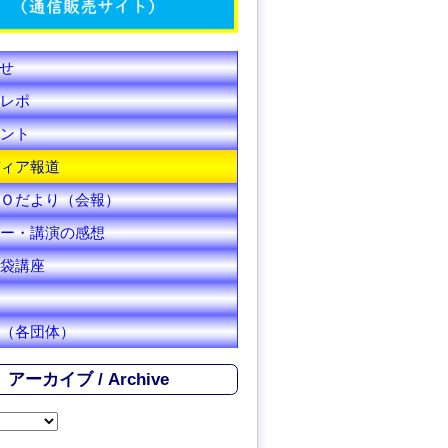
C
h
せ
a
レポ
n
ント
ィア報道
n
Ｏだより（会報）
e
ー・講演の感想
l
袋講座
（各団体）
アーカイブ / Archive