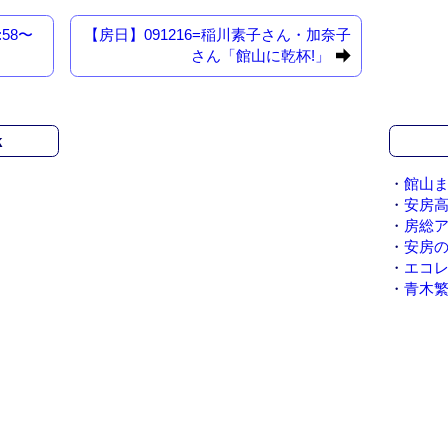
:58〜
【房日】091216=稲川素子さん・加奈子
さん「館山に乾杯!」
k
・
館山ま
・
安房
・
房総
・
安房
・
エコ
・
青木