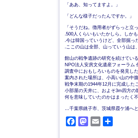
「ああ、知ってますよ。」
「どんな様子だったんですか。」
「そうだね。徴用者がずらっと立
.500人くらいもいたかしら。しか
.今は韓国っていうけど、全部掘っ
.ここの山は全部、山っていう山は
館山の戦争遺跡の研究を続けてい
NPO法人安房文化遺産フォーラム
調査中におもしろいものを発見し
案内された場所は、小高い山の中
戦争末期の1944年12月に完成し
小部屋の天井に、およそ3m四方の
何を意味していたのかはまったく
…千葉県銚子市、茨城県霞ケ浦へ
F
M
E
共
a
a
m
有