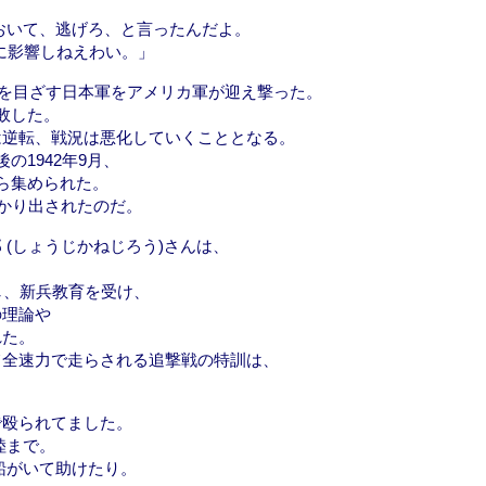
。
おいて、逃げろ、と言ったんだよ。
局に影響しねえわい。」
攻略を目ざす日本軍をアメリカ軍が迎え撃った。
敗した。
は逆転、戦況は悪化していくこととなる。
の1942年9月、
ら集められた。
にかり出されたのだ。
 (しょうじかねじろう)さんは、
し、新兵教育を受け、
の理論や
れた。
て全速力で走らされる追撃戦の特訓は、
。
で殴られてました。
陸まで。
船がいて助けたり。