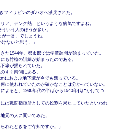
のときフィリピンのダバオへ派兵された。
ラリア、デング熱、というような病気ですよね。
そういう人のほうが多い。
とが一番、でしょうね。
いけないと思う。」
きた1944年、都市部では学童疎開が始まっていた。
ちにも竹槍の訓練が始まったのである。
地下壕が掘られていた。
地のすぐ南側にある、
kmにおよぶ地下壕が今でも残っている。
、何に使われていたのか確かなことは分かっていない。
よると、1930年代の半ばから1940年代にかけてつ
らには戦闘指揮所としての役割を果たしていたといわれ
。地元の人に聞いてみた。
くられたときをご存知ですか。」