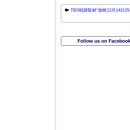
c
st
ail
e
o
TBS戦跡取材*放映12月14日25
b
d
o
o
o
n
Follow us on Faceboo
k