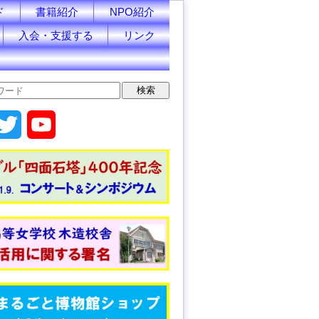
ド
書籍紹介
NPO紹介
入会・支援する
リンク
T
Y
w
o
i
u
t
T
t
u
e
b
r
e