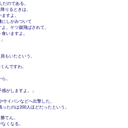
臨んだのである。
に降りるときは、
いますよ。
機にしがみついて
すよ。ケツ蹴飛ばされて。
ト食いますよ。
。」
隊員もいたという。
行くんですわ。
から。
予感がしますよ。」
やサイパンなどへ出撃した。
き残ったのは200人ほどだったという。
対勝てん。
がなくなる。