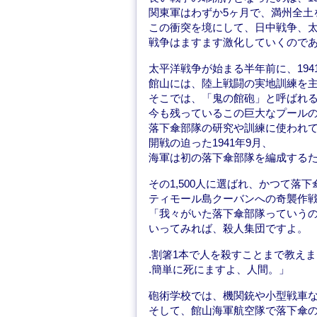
関東軍はわずか5ヶ月で、満州全土
この衝突を境にして、日中戦争、
戦争はますます激化していくので
太平洋戦争が始まる半年前に、194
館山には、陸上戦闘の実地訓練を
そこでは、「鬼の館砲」と呼ばれ
今も残っているこの巨大なプール
落下傘部隊の研究や訓練に使われ
開戦の迫った1941年9月、
海軍は初の落下傘部隊を編成するため
その1,500人に選ばれ、かつて落
ティモール島クーバンへの奇襲作
「我々がいた落下傘部隊っていう
いってみれば、殺人集団ですよ。
.割箸1本で人を殺すことまで教え
.簡単に死にますよ、人間。」
砲術学校では、機関銃や小型戦車
そして、館山海軍航空隊で落下傘