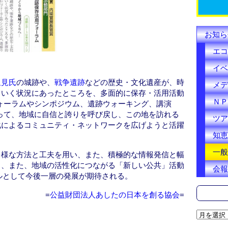
k
お知ら
エコ
イベ
里見氏
の城跡や、
戦争遺跡
などの歴史・文化遺産が、時
メデ
ていく状況にあったところを、多面的に保存・活用活動
ＮＰ
ォーラムやシンポジウム、遺跡ウォーキング、講演
って、地域に自信と誇りを呼び戻し、この地を訪れる
ツア
化によるコミュニティ・ネットワークを広げようと活躍
知恵
一般
多様な方法と工夫を用い、また、積極的な情報発信と幅
り、また、地域の活性化につながる「新しい公共」活動
会報
ルとして今後一層の発展が期待される。
=
公益財団法人あしたの日本を創る協会
=
ア
ー