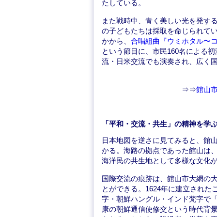
たしている。
また戦時中、青く美しい光を発す
の子どもたちは採取を命じられて
かから、
合唱組曲『ウミホタル〜
という節目に、市民160名による
流・日米交流でも演奏され、広く
⇒⇒
館山
「平和・交流・共生」の精神を学
日本地図を逆さに見てみると、館
かる。海路の拠点であった館山は
海洋民の共生地として多様な文化
国際交流の痕跡は、館山市大網の
とができる。1624年に建立され
字・朝鮮ハングル・インド梵字で
康の朝鮮通信使修交という時代背景