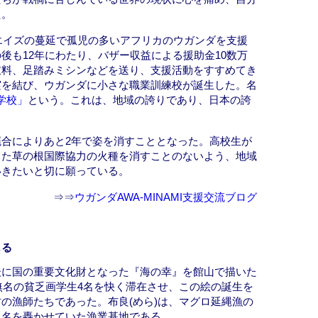
た。
やエイズの蔓延で孤児の多いアフリカのウガンダを支援
後も12年にわたり、バザー収益による援助金10数万
衣料、足踏みミシンなどを送り、支援活動をすすめてき
実を結び、ウガンダに小さな職業訓練校が誕生した。名
裁学校」
という。これは、地域の誇りであり、日本の誇
合によりあと2年で姿を消すこととなった。高校生が
った草の根国際協力の火種を消すことのないよう、地域
いきたいと切に願っている。
⇒⇒
ウガンダAWA-MINAMI支援交流ブログ
もる
後に国の重要文化財となった『海の幸』を館山で描いた
無名の貧乏画学生4名を快く滞在させ、この絵の誕生を
の漁師たちであった。布良(めら)は、マグロ延縄漁の
に名を轟かせていた漁業基地である。