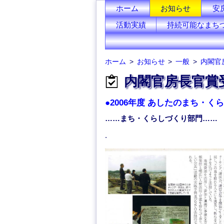
ホーム
お知らせ
安
活動実績
持続可能なまち
ホーム
お知らせ
一般
内閣官
内閣官房長官賞
●2006年度 あしたのまち・
……まち・くらしづくり部門……
.