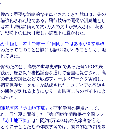
す
て極めて重要な戦略的な拠点とされてきた館山は、先の
軍備強化された地である。飛行技術の開発や訓練地とし
は本土決戦に備えて約7万人の兵士が投入され、花き
ど、戦時下の住民は厳しい監視下に置かれた。
0名が上陸し、本土で唯一「4日間」ではあるが直接軍政
にわたってこのことは誰にも語り継がれることなく、地
もれてきた。
究を始めたのは、高校の世界史教師であった当NPO代表
実践は、歴史教育者協議会を通じて全国に報告され、高
館の郷土史講座などで戦跡フィールドワークを実施し、
跡調査保存サークル」が結成された。メディアの報道も
修の団体が訪れるようになり、市民有志らのガイドによ
のぼった。
海軍航空隊「赤山地下壕」
が平和学習の拠点として、
た。同年夏に開催した「第8回戦争遺跡保存全国シン
、
「赤山地下壕」
は年間約1万5000名の入壕者を迎え、
。とくに子どもたちの体験学習では、効果的な役割を果