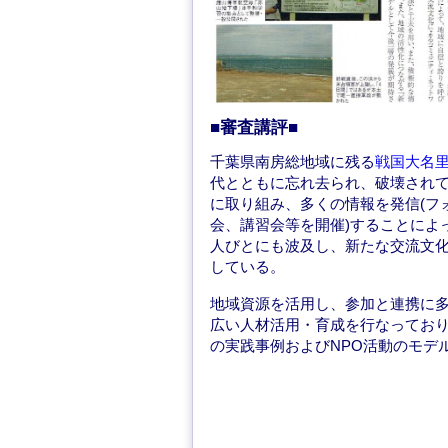
■審査講評■
千葉県南房総地域に残る
戦国大名
代とともに忘れ去られ、破壊され
に取り組み、多くの情報を発信(フ
会、講習会等を開催)することによ
人びとにも波及し、新たな交流文
している。
地域資源を活用し、参加と連携に
広い人材活用・育成を行なってお
の実践事例およびNPO活動のモデ