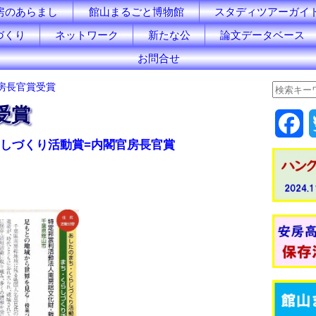
房のあらまし
館山まるごと博物館
スタディツアーガイ
づくり
ネットワーク
新たな公
論文データベース
お問合せ
房長官賞受賞
受賞
F
くらしづくり活動賞=内閣官房長官賞
a
c
e
b
o
o