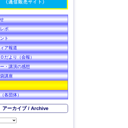
C
h
せ
a
レポ
n
ント
ィア報道
n
Ｏだより（会報）
e
ー・講演の感想
l
袋講座
（各団体）
アーカイブ / Archive