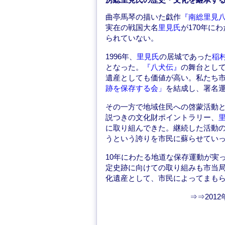
曲亭馬琴の描いた戯作
『南総里見
実在の戦国大名
里見氏
が170年に
られていない。
1996年、
里見氏
の居城であった
稲
となった。
『八犬伝』
の舞台とし
遺産としても価値が高い。私たち
跡を保存する会」
を結成し、署名
その一方で地域住民への啓蒙活動
説つきの文化財ポイントラリー、
に取り組んできた。継続した活動の
うという誇りを市民に蘇らせてい
10年にわたる地道な保存運動が実
定史跡に向けての取り組みも市当
化遺産として、市民によってまも
⇒⇒2012