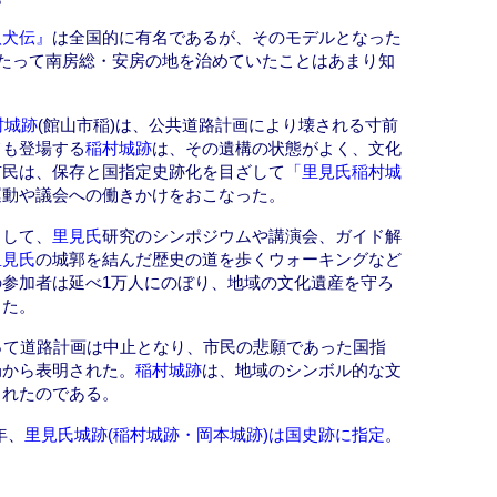
八犬伝』
は全国的に有名であるが、そのモデルとなった
わたって南房総・安房の地を治めていたことはあまり知
村城跡
(館山市稲)は、公共道路計画により壊される寸前
ても登場する
稲村城跡
は、その遺構の状態がよく、文化
市民は、保存と国指定史跡化を目ざして
「里見氏稲村城
運動や議会への働きかけをおこなった。
として、
里見氏
研究のシンポジウムや講演会、ガイド解
里見氏
の城郭を結んだ歴史の道を歩くウォーキングなど
参加者は延べ1万人にのぼり、地域の文化遺産を守ろ
った。
って道路計画は中止となり、市民の悲願であった国指
局から表明された。
稲村城跡
は、地域のシンボル的な文
られたのである。
年、
里見氏城跡(稲村城跡・岡本城跡)は国史跡に指定
。