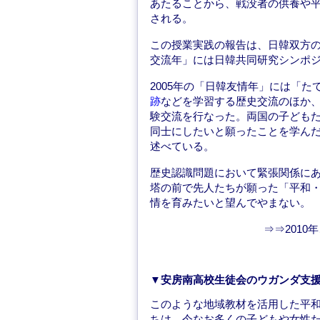
あたることから、戦没者の供養や
される。
この授業実践の報告は、日韓双方の
交流年」には日韓共同研究シンポ
2005年の「日韓友情年」には「
跡
などを学習する歴史交流のほか
験交流を行なった。両国の子ども
同士にしたいと願ったことを学ん
述べている。
歴史認識問題において緊張関係に
塔の前で先人たちが願った「平和
情を育みたいと望んでやまない。
⇒⇒2010
▼安房南高校生徒会のウガンダ支
このような地域教材を活用した平
ちは、今なお多くの子どもや女性