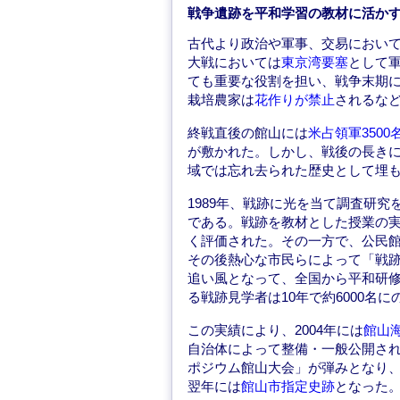
戦争遺跡を平和学習の教材に活か
古代より政治や軍事、交易におい
大戦においては
東京湾要塞
として
ても重要な役割を担い、戦争末期に
栽培農家は
花作りが禁止
されるな
終戦直後の館山には
米占領軍350
が敷かれた。しかし、戦後の長き
域では忘れ去られた歴史として埋
1989年、戦跡に光を当て調査研
である。戦跡を教材とした授業の
く評価された。その一方で、公民
その後熱心な市民らによって「戦
追い風となって、全国から平和研
る戦跡見学者は10年で約6000名に
この実績により、2004年には
館山
自治体によって整備・一般公開され
ポジウム館山大会」が弾みとなり
翌年には
館山市指定史跡
となった