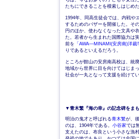
たちにできることを模索しはじめ
1994年、同高生徒会では、内戦
するためのバザーを開催した。その
円のほか、使わなくなった文具や
た。若者から生まれた国際協力は
前を
「AWA—MINAMI(安房南)洋
りであるといえるだろう。
ところが館山の安房南高校は、統廃
地域から世界に目を向けてはじま
社会が一丸となって支援を続けて
▼青木繁『海の幸』の記念碑をま
明治の鬼才と呼ばれる
青木繁
が、
のは、1904年である。
小谷家
では
支えたのは、布良という小さな漁村
発祥の地でもあり、かつては全国