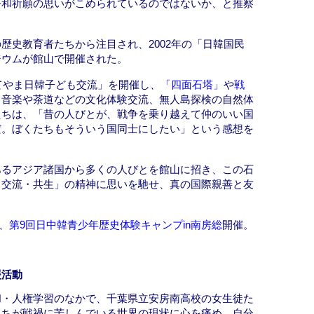
平和祈願の思いがこめられているのではないか、と推察
歴史教育者たちから注目され、2002年の「日韓国民
ジウムが館山で開催された。
たてやま日韓子ども交流」を開催し、
「四面石塔」
や
戦
、音楽や茶道などの文化体験交流、無人島探検の自然体
たちは、「昔の人びとが、戦争を乗り越えて仲のいい国
だ。ぼくたちもそういう国同士にしたい」という感想を
あるアジア諸国から多くの人びとを館山に招き、この石
・交流・共生」の精神に思いを馳せ、真の国際親善と友
年、
第9回日中韓青少年歴史体験キャンプin南房総
開催。
援活動
和・人権学習のなかで、千葉県立安房南高校の女生徒た
たちが戦禍に苦しんでいる世界の現状に心を痛め、自分