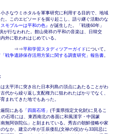
る小さなウミホタルを軍事研究に利用する目的で、地域
いた。このエピソードを掘り起こし、語り継ぐ活動のな
コスモブルーは平和の色』
が誕生した。「戦後60年」
初演が行なわれた。館山発祥の平和の音楽は、日韓交
国内外に歌われはじめている。
⇒⇒
平和学習スタディツアーガイド
について。
市「戦争遺跡保存活用方策に関する調査研究」報告書
。
ぶ
山は太平洋に突き出た日本列島の頂点にあたることがわ
、古代から繰り返し支配権力に狙われたばかりでなく、
が育まれてきた地でもあった。
大厳院にある
「四面石塔」
(千葉県指定文化財)に見るこ
たこの石塔には、東西南北の各面に和風漢字・中国篆
「南無阿弥陀仏」と刻まれている。秀吉の朝鮮侵略や家
のなか、建立の年が壬辰倭乱(文禄の役)から33回忌に