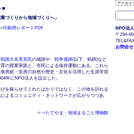
カ
ト■
イ
ブ
授業づくりから地域づくりへ」
/
⇒
印刷用レポートPDF
NPO法
A
〒294-
r
TEL&FAX
c
お問合せ
h
i
る
戦国大名里見氏
の城跡や、
戦争遺跡
(以下、戦跡)など
v
教育の授業実践と、市民による保存運動にある。これら
e
、南房総・安房の自然や歴史・文化を活用した生涯学習
04年にNPO法人を設立した。
喜びを蘇らせてくれたばかりではなく、この地を訪れる
化によるコミュニティ・ネットワークが広がりつつあ
⇒⇒
たてやま・地域まるごと博物館
る