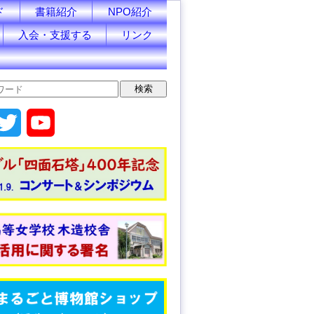
ド
書籍紹介
NPO紹介
入会・支援する
リンク
T
Y
w
o
i
u
t
T
t
u
e
b
r
e