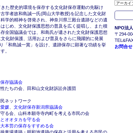
カ
てきた歴史的環境を保存する文化財保存運動の先駆け
イ
古学者故和島誠一氏(岡山大学教授)を記念した文化財
ブ
に科学的精神を啓発され、神奈川県三殿台遺跡などの遺
/
をはじめ、文化財保護思想の普及を広く提唱し、また積
NPO法
A
保存全国協議会では、和島氏が遺された文化財保護思想
〒294-
r
に文化財保護、活用および普及をさらに飛躍的に発展
TEL&FAX
c
月より「和島誠一賞」を設け、遺跡保存に顕著な功績を挙
お問合せ
h
ます。
i
v
e
財保存協議会
女性たちの会、田和山文化財訴訟弁護団
市民ネットワーク
ム愛媛
、
文化財保存新潟県協議会
を守る会、山科本願寺寺内町を考える市民の会
城とオオタカを守る会
代大本営の保存をすすめる会
田操車場遺跡・明和池遺跡の保存と活用を考える市民の