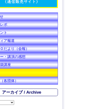
C
h
せ
a
レポ
n
ント
ィア報道
n
Ｏだより（会報）
e
ー・講演の感想
l
袋講座
（各団体）
アーカイブ / Archive