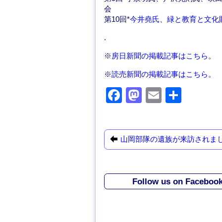
会
第10回*
今井堯氏
、
緑と教育と文化
.
※
房日新聞の掲載記事はこちら
。
※
読売新聞の掲載記事はこちら
。
F
M
E
共
a
a
m
有
c
st
ail
e
o
山岡部隊の遺族が来訪されま
b
d
o
o
Follow us on Faceboo
o
n
k