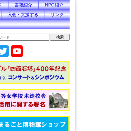
ド
書籍紹介
NPO紹介
入会・支援する
リンク
T
Y
w
o
i
u
t
T
t
u
e
b
r
e