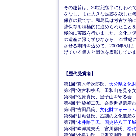
その趣旨は、20世紀後半に行われ
をなし、また大きな足跡を残した考
保存の賞です。和島氏は考古学的
跡保存を積極的に進められたこと
極的に実践を行いました。文化財
の遺産に深く学びながら、21世紀
させる期待を込めて、2000年5
げている個人と団体を表彰してい
【歴代受賞者】
第1回*直木孝次郎氏、
大分県文化
第2回*佐古和枝氏、田和山を見る
第3回*佐原真氏、皇子山を守る会
第4回*門脇禎二氏、奈良世界遺産
第5回*吉田晶氏、
文化財フォーラ
第6回*甘粕健氏、乙訓の文化遺産
第7回*
永井路子氏
、
国史跡八王子
第8回*峰岸純夫氏、宮川徏氏、
松
第9回*小泉功氏、戸沢充則氏、吹