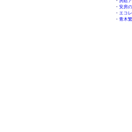
・
房総
・
安房
・
エコ
・
青木