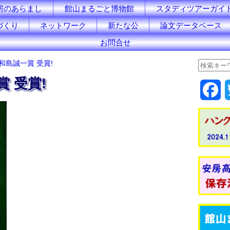
房のあらまし
館山まるごと博物館
スタディツアーガイ
づくり
ネットワーク
新たな公
論文データベース
お問合せ
和島誠一賞 受賞!
賞 受賞!
F
a
c
e
b
o
o