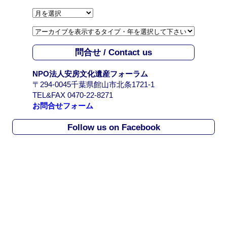
ア
ー
カ
イ
問合せ / Contact us
ブ
/
NPO法人安房文化遺産フォーラム
A
〒294-0045千葉県館山市北条1721-1
r
TEL&FAX 0470-22-8271
c
お問合せフォーム
h
i
Follow us on Facebook
v
e