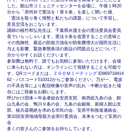
した。館山市コミュニティセンターを会場に、午後１時20
分から「房州弁で憲法を！第９条」を楽しく聞いた後、
「憲法を取り巻く情勢と私たちの課題」について学習し、
意見交流をおこないます。
講師の植竹和弘先生は、千葉県弁護士会の憲法委員会委員
長でいらっしゃいます。憲法９条を改憲することの意味と
その危険性、最近の防衛力強化や防衛費増大が国民生活に
与える影響、緊急事態条項の新設の問題点などについて、
分かりやすくお話くださいます。
参加費は無料で、誰でもお気軽に参加いただけます。会場
に来られない方は、オンラインにて視聴することも可能で
す。QRコードまたは、
ＺＯＯＭミーティング
ID869718414
62・パスコード510312からご参加ください。万が一、電波
の不具合等により配信映像や音声の乱れ・中断が起きた場
合にはご容赦をお願いします。
呼びかけ団体＝年金者組合安房支部、南房総九条の会、館
山九条の会、鴨川９条の会、九条の会鋸南、新婦人館山支
部、核兵器廃絶を求める市民の会、安房平和推進連絡会、
第32回安房地域母親大会実行委員会、未来をつむぐ安房の
会
多くの皆さんのご参加をお待ちしています。