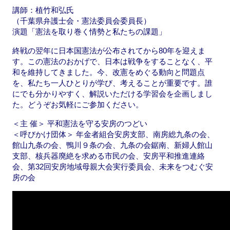
講師：植竹和弘氏
（千葉県弁護士会・憲法委員会委員長）
演題「憲法を取り巻く情勢と私たちの課題」
終戦の翌年に日本国憲法が公布されてから80年を迎えま
す。この憲法のおかげで、日本は戦争をすることなく、平
和を維持してきました。今、改憲をめぐる動向と問題点
を、私たち一人ひとりが学び、考えることが重要です。誰
にでも分かりやすく、解説いただける学習会を企画しまし
た。どうぞお気軽にご参加ください。
＜主 催＞ 平和憲法を守る安房のつどい
＜呼びかけ団体＞ 年金者組合安房支部、南房総九条の会、
館山九条の会、鴨川９条の会、九条の会鋸南、新婦人館山
支部、核兵器廃絶を求める市民の会、安房平和推進連絡
会、第32回安房地域母親大会実行委員会、未来をつむぐ安
房の会