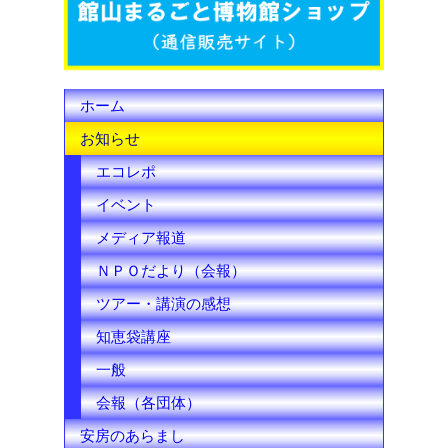
k
C
h
ホーム
a
お知らせ
n
エコレポ
n
イベント
e
メディア報道
l
ＮＰＯだより（会報）
ツアー・講演の感想
知恵袋講座
一般
会報（各団体）
安房のあらまし