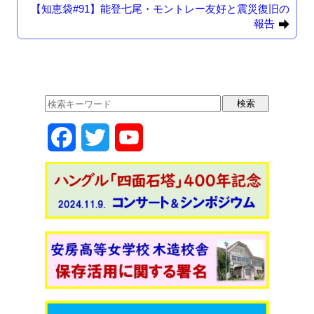
o
o
【知恵袋#91】能登七尾・モントレー友好と震災復旧の
報告
o
n
k
F
T
Y
a
w
o
c
i
u
e
t
T
b
t
u
o
e
b
o
r
e