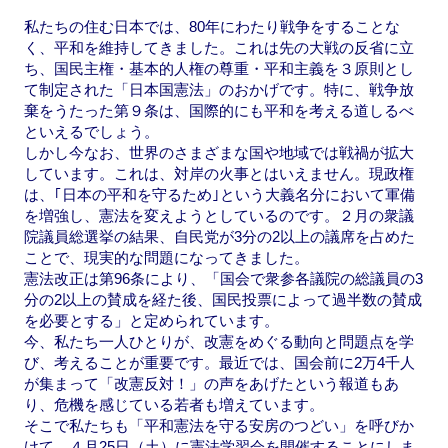
私たちの住む日本では、80年にわたり戦争をすることな
く、平和を維持してきました。これは先の大戦の反省に立
ち、国民主権・基本的人権の尊重・平和主義を３原則とし
て制定された「日本国憲法」のおかげです。特に、戦争放
棄をうたった第９条は、国際的にも平和を考える道しるべ
といえるでしょう。
しかし今なお、世界のさまざまな国や地域では戦禍が拡大
しています。これは、対岸の火事とはいえません。現政権
は、｢日本の平和を守るため｣という大義名分において軍備
を増強し、憲法を変えようとしているのです。２月の衆議
院議員総選挙の結果、自民党が3分の2以上の議席を占めた
ことで、現実的な問題になってきました。
憲法改正は第96条により、「国会で衆参各議院の総議員の3
分の2以上の賛成を経た後、国民投票によって過半数の賛成
を必要とする」と定められています。
今、私たち一人ひとりが、改憲をめぐる動向と問題点を学
び、考えることが重要です。最近では、国会前に2万4千人
が集まって「改憲反対！」の声をあげたという報道もあ
り、危機を感じている若者も増えています。
そこで私たちも「平和憲法を守る安房のつどい」を呼びか
けて、４月25日（土）に憲法学習会を開催することにしま