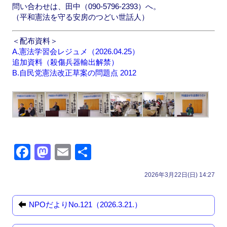
問い合わせは、田中（090-5796-2393）へ。
（平和憲法を守る安房のつどい世話人）
＜配布資料＞
A.憲法学習会レジュメ（2026.04.25）
追加資料（殺傷兵器輸出解禁）
B.自民党憲法改正草案の問題点 2012
F
M
E
共
a
a
m
有
2026年3月22日(日) 14:27
c
st
ail
e
o
NPOだよりNo.121（2026.3.21.）
b
d