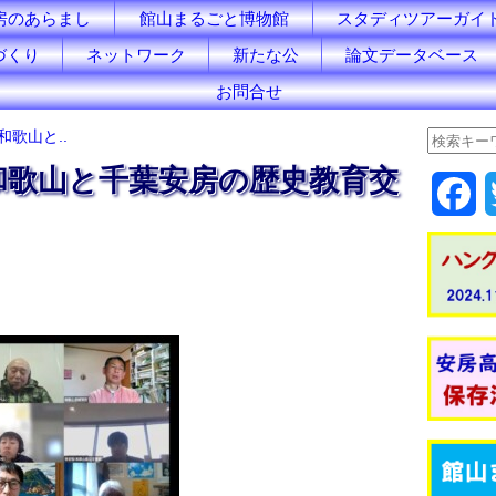
房のあらまし
館山まるごと博物館
スタディツアーガイ
づくり
ネットワーク
新たな公
論文データベース
お問合せ
和歌山と..
】和歌山と千葉安房の歴史教育交
F
a
c
e
b
o
o