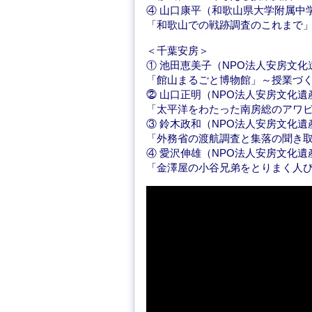
④ 山口康平（和歌山県大学附属中
「和歌山での戦跡調査のこれまで
＜千葉安房＞
① 池田恵美子（NPO法人安房文
「館山まるごと博物館」～授業づ
⓶ 山口正明（NPO法人安房文化
「太平洋をわたった南房総のアワ
③ 鈴木政和（NPO法人安房文化
「外務省の渡航調査と集落の聞き
④ 愛沢伸雄（NPO法人安房文化
「金澤屋の小谷兄弟をとりまく人