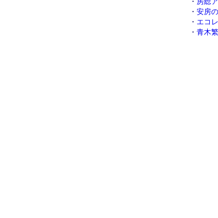
・
房総
・
安房
・
エコ
・
青木