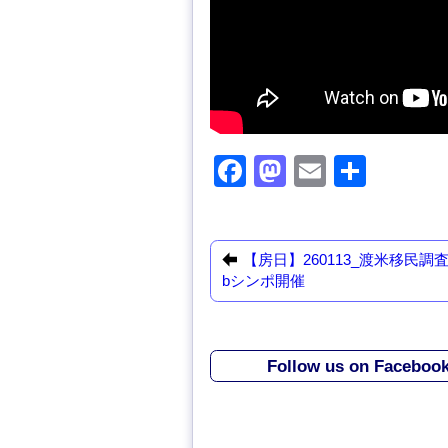
F
M
E
共
a
a
m
有
c
st
ail
e
o
【房日】260113_渡米移民調
bシンポ開催
b
d
o
o
o
n
Follow us on Faceboo
k