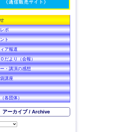
C
h
せ
a
レポ
n
ント
ィア報道
n
Ｏだより（会報）
e
ー・講演の感想
l
袋講座
（各団体）
アーカイブ / Archive