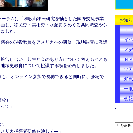
k
ォーラムは「和歌山移民研究を軸とした国際交流事業
お知ら
参画し、移民史・美術史・水産史をめぐる共同調査やシ
エコ
きました。
イベ
協議会の現役教員をアメリカへの研修・現地調査に派遣
メデ
ＮＰ
を報告し合い、共生社会のあり方について考えるととも
る地域史教育について協議する場を企画しました。
ツア
員も、オンライン参加で視聴できると同時に、会場で
知恵
一般
会報
高校）
返って」
ア
校）
ー
アメリカ指導者研修を通じて―」