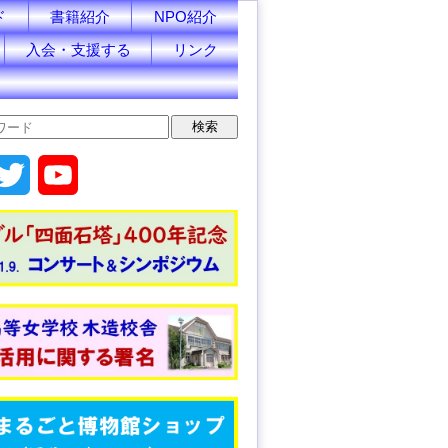
ド
書籍紹介
NPO紹介
入会・支援する
リンク
T
Y
w
o
i
u
t
T
t
u
e
b
r
e