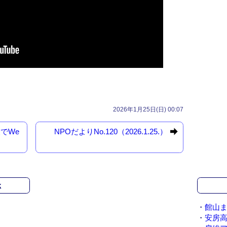
2026年1月25日(日) 00:07
査でWe
NPOだよりNo.120（2026.1.25.）
k
・
館山ま
・
安房