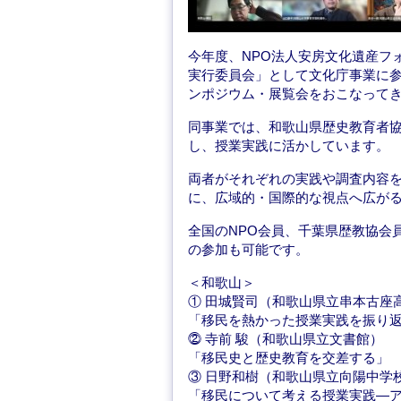
今年度、NPO法人安房文化遺産フ
実行委員会」として文化庁事業に
ンポジウム・展覧会をおこなって
同事業では、和歌山県歴史教育者
し、授業実践に活かしています。
両者がそれぞれの実践や調査内容
に、広域的・国際的な視点へ広が
全国のNPO会員、千葉県歴教協会
の参加も可能です。
＜和歌山＞
① 田城賢司（和歌山県立串本古座
「移民を熱かった授業実践を振り
⓶ 寺前 駿（和歌山県立文書館）
「移民史と歴史教育を交差する」
③ 日野和樹（和歌山県立向陽中学
「移民について考える授業実践―