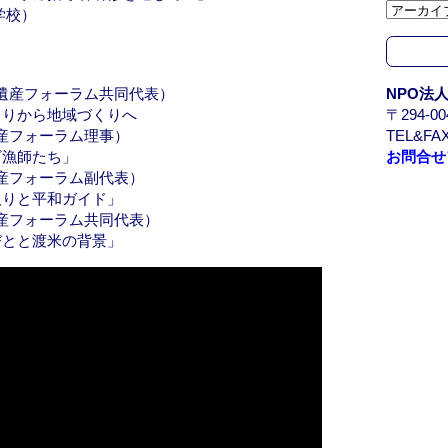
カ
学校）
イ
」
ブ
/
NPO法
化遺産フォーラム共同代表）
A
〒294-
くりから地域づくりへ
r
TEL&FAX
遺産フォーラム理事）
c
お問合せ
ビ漁師たち」
h
遺産フォーラム副代表）
i
取りと平和ガイド」
v
遺産フォーラム共同代表）
e
びとと渡米の背景」