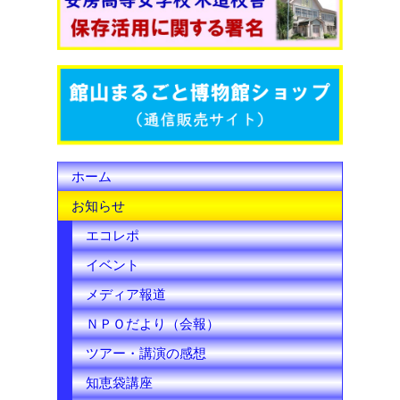
o
e
b
o
r
e
k
C
h
ホーム
a
お知らせ
n
エコレポ
n
イベント
e
メディア報道
l
ＮＰＯだより（会報）
ツアー・講演の感想
知恵袋講座