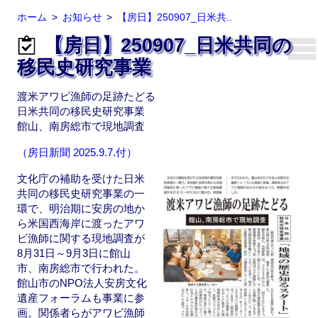
ホーム
お知らせ
【房日】250907_日米共..
【房日】250907_日米共同の
移民史研究事業
渡米アワビ漁師の足跡たどる
日米共同の移民史研究事業
館山、南房総市で現地調査
（房日新聞 2025.9.7.付）
文化庁の補助を受けた日米
共同の移民史研究事業の一
環で、明治期に安房の地か
ら米国西海岸に渡ったアワ
ビ漁師に関する現地調査が
8月31日～9月3日に館山
市、南房総市で行われた。
館山市のNPO法人安房文化
遺産フォーラムも事業に参
画。関係者らがアワビ漁師