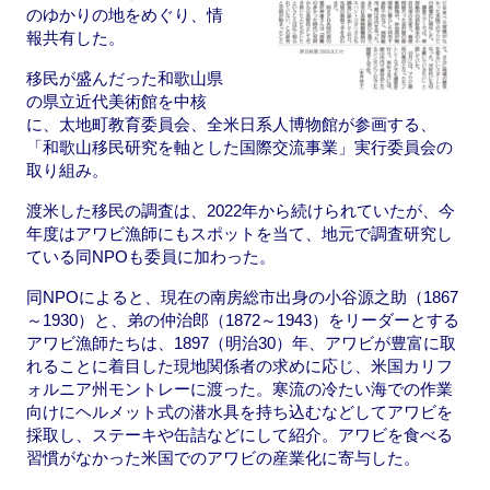
のゆかりの地をめぐり、情
報共有した。
移民が盛んだった和歌山県
の県立近代美術館を中核
に、太地町教育委員会、全米日系人博物館が参画する、
「和歌山移民研究を軸とした国際交流事業」実行委員会の
取り組み。
渡米した移民の調査は、2022年から続けられていたが、今
年度はアワビ漁師にもスポットを当て、地元で調査研究し
ている同NPOも委員に加わった。
同NPOによると、現在の南房総市出身の小谷源之助（1867
～1930）と、弟の仲治郎（1872～1943）をリーダーとする
アワビ漁師たちは、1897（明治30）年、アワビが豊富に取
れることに着目した現地関係者の求めに応じ、米国カリフ
ォルニア州モントレーに渡った。寒流の冷たい海での作業
向けにヘルメット式の潜水具を持ち込むなどしてアワビを
採取し、ステーキや缶詰などにして紹介。アワビを食べる
習慣がなかった米国でのアワビの産業化に寄与した。