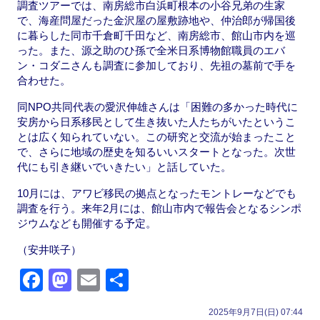
調査ツアーでは、南房総市白浜町根本の小谷兄弟の生家
で、海産問屋だった金沢屋の屋敷跡地や、仲治郎が帰国後
に暮らした同市千倉町千田など、南房総市、館山市内を巡
った。また、源之助のひ孫で全米日系博物館職員のエバ
ン・コダニさんも調査に参加しており、先祖の墓前で手を
合わせた。
同NPO共同代表の愛沢伸雄さんは「困難の多かった時代に
安房から日系移民として生き抜いた人たちがいたというこ
とは広く知られていない。この研究と交流が始まったこと
で、さらに地域の歴史を知るいいスタートとなった。次世
代にも引き継いでいきたい」と話していた。
10月には、アワビ移民の拠点となったモントレーなどでも
調査を行う。来年2月には、館山市内で報告会となるシンポ
ジウムなども開催する予定。
（安井咲子）
F
M
E
共
a
a
m
有
2025年9月7日(日) 07:44