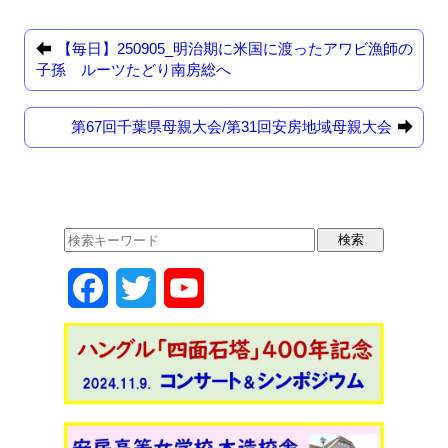
c
st
ail
e
o
【毎日】250905_明治期に米国に渡ったアワビ漁師の
b
d
子孫 ルーツたどり南房総へ
o
o
第67回千葉県母親大会/第31回安房地域母親大会
o
n
k
F
T
Y
a
w
o
c
i
u
e
t
T
b
t
u