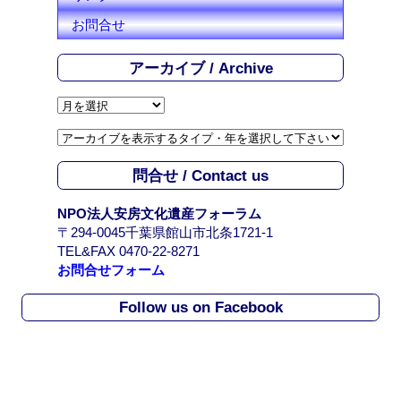
お問合せ
アーカイブ / Archive
ア
ー
カ
イ
問合せ / Contact us
ブ
/
NPO法人安房文化遺産フォーラム
A
〒294-0045千葉県館山市北条1721-1
r
TEL&FAX 0470-22-8271
c
お問合せフォーム
h
i
Follow us on Facebook
v
e