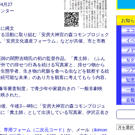
k
月27
センター
お知ら
森に縄文
エコ
する活動に取り組む「安房大神宮の森コモンプロジェク
イベ
人「安房文化遺産フォーラム」などが共催、市と市教
メデ
で医師の関野吉晴氏の初の監督作品。「糞土師」（ふん
ＮＰ
野外での排せつ行為を続ける写真家と、排せつ物から
ツア
る生態学者、生き物の死骸を食べる虫などを観察する絵
持続可能な未来」のあり方を観客に考えてもらう内容。
知恵
像等審査制度」で青少年や家庭向きの「一般非劇映
一般
上映された。
会報
の後、午後3～4時に「安房大神宮の森コモンプロジェ
画に「糞土師」として出演している写真家、伊沢正名さ
ア
、
専用フォーム（二次元コード
）
か、メール（
ikimon
ー