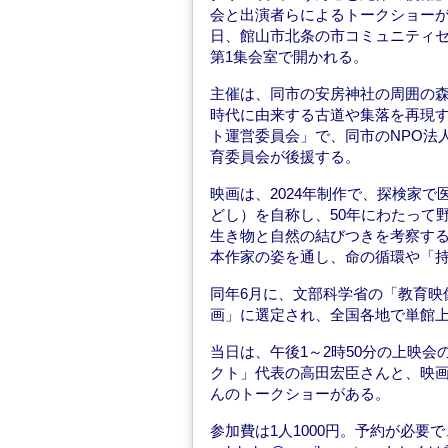
会と出演者らによるトークショーが4
日、館山市北条の市コミュニティ
第1集会室で開かれる。
主催は、同市の安房神社の周囲の
時代に由来する古道や集落を再現
ト運営委員会」で、同市のNPO法
育委員会が後援する。
映画は、2024年制作で、探検家
どし）を自称し、50年にわたって
生き物と自然の結びつきを考察す
本作家の姿を通し、命の循環や「
同年6月に、文部科学省の「教育映
画」に選定され、全国各地で単館
当日は、午後1～2時50分の上映会
クト」代表の高田宏臣さんと、映
んのトークショーがある。
参加費は1人1000円。予約が必要で