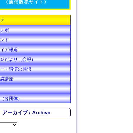
C
h
せ
a
レポ
n
ント
ィア報道
n
Ｏだより（会報）
e
ー・講演の感想
l
袋講座
（各団体）
アーカイブ / Archive