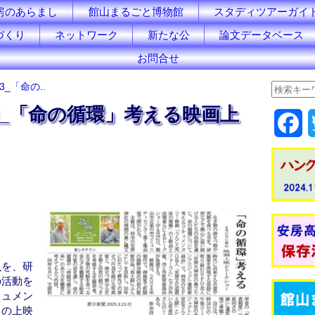
房のあらまし
館山まるごと博物館
スタディツアーガイ
づくり
ネットワーク
新たな公
論文データベース
お問合せ
3_「命の..
23_「命の循環」考える映画上
F
a
c
e
b
o
虫を、研
の活動を
o
キュメン
」の上映