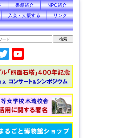
ド
書籍紹介
NPO紹介
入会・支援する
リンク
T
Y
w
o
i
u
t
T
t
u
e
b
r
e