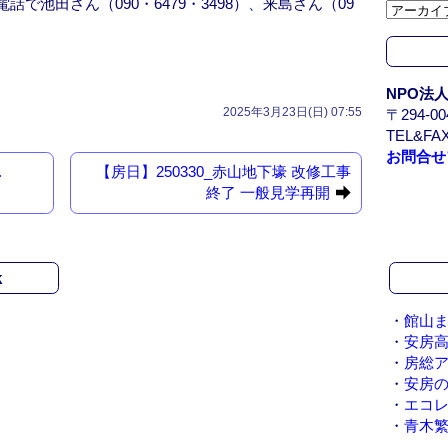
話で池田さん（090・6479・3498）、来島さん（09
カ
イ
ブ
/
NPO法
A
2025年3月23日(日) 07:55
〒294-
r
TEL&FAX
c
お問合せ
h
.
【房日】250330_赤山地下壕 改修工事
i
終了 一般見学再開
v
e
k
・
館山ま
・
安房
・
房総
・
安房
・
エコ
・
青木