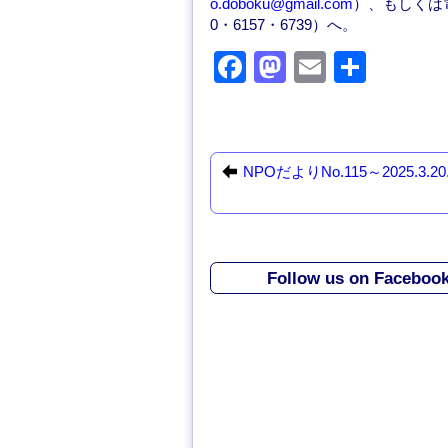
o.doboku@gmail.com
）、もしくは電
0・6157・6739）へ。
F
M
E
共
a
a
m
有
c
st
ail
e
o
NPOだよりNo.115～2025.3.20
b
d
o
o
o
n
Follow us on Faceboo
k