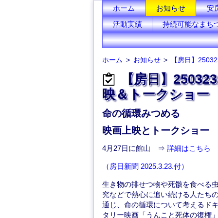
ホーム
お知らせ
安
活動実績
持続可能なまち
ホーム
お知らせ
【房日】25032
【房日】2503
映＆トークショー
命の循環みつめる
映画上映とトークショー
4月27日に館山 ⇒
詳細はこちら
（房日新聞 2025.3.23.付）
生き物の排せつ物や死骸を食べる
究などで熱心に追い続ける人たち
通じ、命の循環について考えるド
タリー映画「うんこと死体の復権