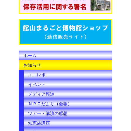
o
e
b
o
r
e
k
C
h
ホーム
a
お知らせ
n
エコレポ
n
イベント
e
メディア報道
l
ＮＰＯだより（会報）
ツアー・講演の感想
知恵袋講座