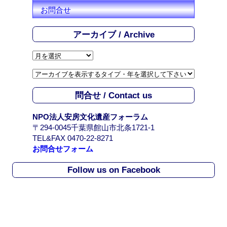
お問合せ
アーカイブ / Archive
ア
ー
カ
イ
問合せ / Contact us
ブ
/
NPO法人安房文化遺産フォーラム
A
〒294-0045千葉県館山市北条1721-1
r
TEL&FAX 0470-22-8271
c
お問合せフォーム
h
i
Follow us on Facebook
v
e