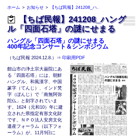
ホーム
お知らせ
【ちば民報】241208_ハ..
【ちば民報】241208_ハング
ル「四面石塔」の謎にせまる
ハングル「四面石塔」の謎にせまる
400年記念コンサート＆シンポジウム
（ちば民報 2024.12.8.）⇒
印刷用PDF
館山市の浄土宗大巌院にあ
る「四面石塔」には、朝鮮
ハングル、和風漢字、中国
篆字（てんじ）、インド梵
字（ぼんじ）で「南無阿弥
陀仏」と刻字されていま
す。1624（元和10）年に建
立された県指定有形文化財
です。ＮＰＯ法人安房文化
遺産フォーラム（以下フォ
ーラム）が、11月9日に