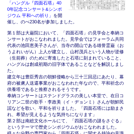
「ハングル『四面石塔』40
0年記念コンサート&シンポ
ジウム 平和への祈り」
を開
催し、のべ230名が参加しました。
第１部は大巌院において、「四面石塔」の見学会と奉納コ
ンサートがおこなわれました。見学会ではフォーラム共同
代表の池田恵美子さんが、当寺の開山である雄誉霊巌（お
うよれいがん）上人が建立し、山村茂兵という人物が逆修
（生前葬）のために寄進したと石塔に刻まれていること、
ハングルは創成初期の旧字体であることなどを解説しまし
た。
建立年は豊臣秀吉の朝鮮侵略から三十三回忌にあたり、幕
府の被虜人送還事業がおこなわれた年なので、平和祈念の
供養塔であると推察されるそうです。
奉納コンサートはステンドグラスの美しい本堂で、在日コ
リアン二世の歌手・李政美（イ・ヂョンミ）さんが朝鮮民
謡などを歌い、平和を祈りました。「四面石塔には励まさ
れ、希望が見えるような気持ちになります」
第２部は南総文化ホールにて、「四面石塔の謎をさぐる」
というテーマで歴史シンポジウムがおこなわれました。
様々な分野の専門家から「四面石塔」に関する持論や見識