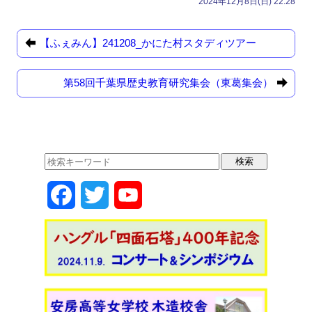
2024年12月8日(日) 22:28
c
st
ail
e
o
【ふぇみん】241208_かにた村スタディツアー
b
d
o
o
第58回千葉県歴史教育研究集会（東葛集会）
o
n
k
F
T
Y
a
w
o
c
i
u
e
t
T
b
t
u