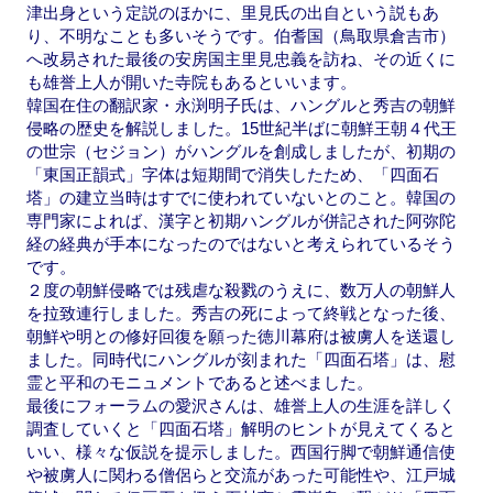
津出身という定説のほかに、里見氏の出自という説もあ
り、不明なことも多いそうです。伯耆国（鳥取県倉吉市）
へ改易された最後の安房国主里見忠義を訪ね、その近くに
も雄誉上人が開いた寺院もあるといいます。
韓国在住の翻訳家・永渕明子氏は、ハングルと秀吉の朝鮮
侵略の歴史を解説しました。15世紀半ばに朝鮮王朝４代王
の世宗（セジョン）がハングルを創成しましたが、初期の
「東国正韻式」字体は短期間で消失したため、「四面石
塔」の建立当時はすでに使われていないとのこと。韓国の
専門家によれば、漢字と初期ハングルが併記された阿弥陀
経の経典が手本になったのではないと考えられているそう
です。
２度の朝鮮侵略では残虐な殺戮のうえに、数万人の朝鮮人
を拉致連行しました。秀吉の死によって終戦となった後、
朝鮮や明との修好回復を願った徳川幕府は被虜人を送還し
ました。同時代にハングルが刻まれた「四面石塔」は、慰
霊と平和のモニュメントであると述べました。
最後にフォーラムの愛沢さんは、雄誉上人の生涯を詳しく
調査していくと「四面石塔」解明のヒントが見えてくると
いい、様々な仮説を提示しました。西国行脚で朝鮮通信使
や被虜人に関わる僧侶らと交流があった可能性や、江戸城