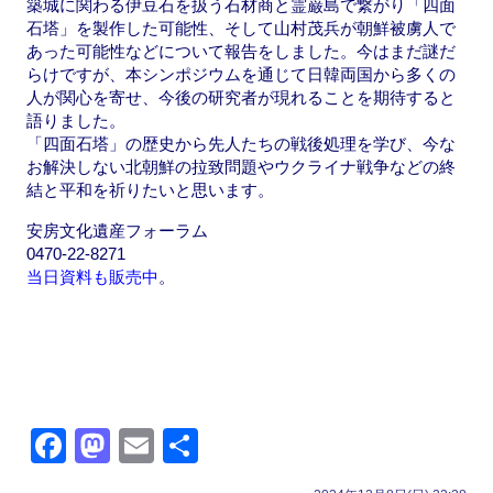
築城に関わる伊豆石を扱う石材商と霊巌島で繋がり「四面
石塔」を製作した可能性、そして山村茂兵が朝鮮被虜人で
あった可能性などについて報告をしました。今はまだ謎だ
らけですが、本シンポジウムを通じて日韓両国から多くの
人が関心を寄せ、今後の研究者が現れることを期待すると
語りました。
「四面石塔」の歴史から先人たちの戦後処理を学び、今な
お解決しない北朝鮮の拉致問題やウクライナ戦争などの終
結と平和を祈りたいと思います。
安房文化遺産フォーラム
0470-22-8271
当日資料も販売中
。
F
M
E
共
a
a
m
有