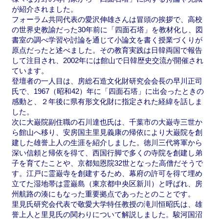
が紹介されました。
フォーラム共同代表の愛沢伸雄さんは冒頭の挨拶で、高校
の世界史教諭だった30年前に「四面石塔」を教材化し、図
書室の調べ学習や討論を通じて小論文を書く授業づくりが
原点だったと述べました。その教育実践は日韓両国で報告
して注目され、2002年には館山で日韓歴史交流が開催され
ています。
登壇者の一人目は、房総石造文化財研究会会長の早川正司
氏で、1967（昭和42）年に「四面石塔」に出会ったときの
感動と、２年後に県有形文化財に指定された経緯を話しま
した。
次に大巌院副住職の石川達也氏は、千葉市の大巌寺三世か
ら館山へ移り、安房国主里見義康の帰依により大巌院を創
建した雄誉上人の生涯を紹介しました。徳川三代将軍から
深い信頼と帰依を得て、西国行脚で多くの寺院を創建し弟
子を育てたことや、京都知恩院32世となった高僧だそうで
す。江戸に霊巌寺を創建するため、幕府の許可を得て埋め
立てた湿地帯は霊巌島（東京都中央区新川）と呼ばれ、房
州航路の湊にもなった重要拠点であったとのことです。
里見氏研究会代表で敬愛大学特任教授の滝川恒昭氏は、雄
誉上人と里見氏の関わりについて解説しました。駿河国沼