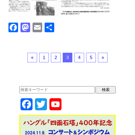
F
M
E
共
a
a
m
有
c
st
ail
e
o
«
1
2
3
4
5
»
b
d
o
o
o
n
k
F
T
Y
a
w
o
c
i
u