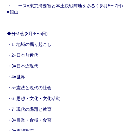
・Lコース=東京湾要塞と本土決戦陣地をあるく(8月5〜7日)
=館山
◆分科会(8月4〜5日)
・1=地域の掘り起こし
・2=日本前近代
・3=日本近現代
・4=世界
・5=憲法と現代の社会
・6=思想・文化・文化活動
・7=現代の課題と教育
・8=農業・食糧・食育
・9=平和教育