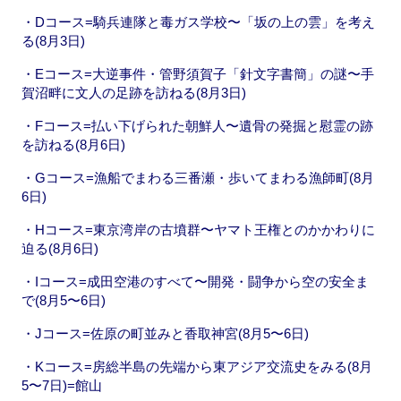
・Dコース=騎兵連隊と毒ガス学校〜「坂の上の雲」を考え
る(8月3日)
・Eコース=大逆事件・管野須賀子「針文字書簡」の謎〜手
賀沼畔に文人の足跡を訪ねる(8月3日)
・Fコース=払い下げられた朝鮮人〜遺骨の発掘と慰霊の跡
を訪ねる(8月6日)
・Gコース=漁船でまわる三番瀬・歩いてまわる漁師町(8月
6日)
・Hコース=東京湾岸の古墳群〜ヤマト王権とのかかわりに
迫る(8月6日)
・Iコース=成田空港のすべて〜開発・闘争から空の安全ま
で(8月5〜6日)
・Jコース=佐原の町並みと香取神宮(8月5〜6日)
・Kコース=房総半島の先端から東アジア交流史をみる(8月
5〜7日)=館山