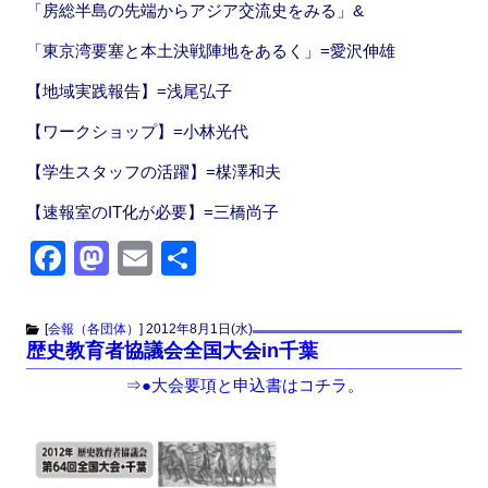
「房総半島の先端からアジア交流史をみる」&
「東京湾要塞と本土決戦陣地をあるく」=愛沢伸雄
【地域実践報告】=浅尾弘子
【ワークショップ】=小林光代
【学生スタッフの活躍】=楳澤和夫
【速報室のIT化が必要】=三橋尚子
F
M
E
共
a
a
m
有
c
st
ail
[
会報（各団体）
]
2012年8月1日(水)
歴史教育者協議会全国大会in千葉
e
o
⇒
●大会要項と申込書はコチラ
。
b
d
o
o
o
n