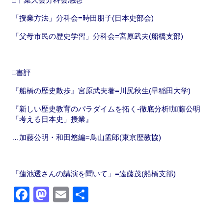
「授業方法」分科会=時田朋子(日本史部会)
「父母市民の歴史学習」分科会=宮原武夫(船橋支部)
□書評
『船橋の歴史散歩』宮原武夫著=川尻秋生(早稲田大学)
『新しい歴史教育のパラダイムを拓く-徹底分析!加藤公明
「考える日本史」授業』
…加藤公明・和田悠編=鳥山孟郎(東京歴教協)
「蓮池透さんの講演を聞いて」=遠藤茂(船橋支部)
F
M
E
共
a
a
m
有