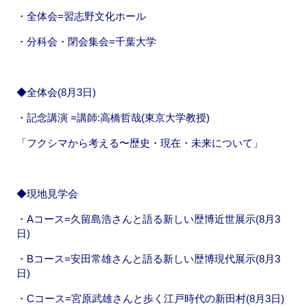
・全体会=習志野文化ホール
・分科会・閉会集会=千葉大学
◆全体会(8月3日)
・記念講演 =講師:高橋哲哉(東京大学教授)
「フクシマから考える〜歴史・現在・未来について」
◆現地見学会
・Aコース=久留島浩さんと語る新しい歴博近世展示(8月3
日)
・Bコース=安田常雄さんと語る新しい歴博現代展示(8月3
日)
・Cコース=宮原武雄さんと歩く江戸時代の新田村(8月3日)