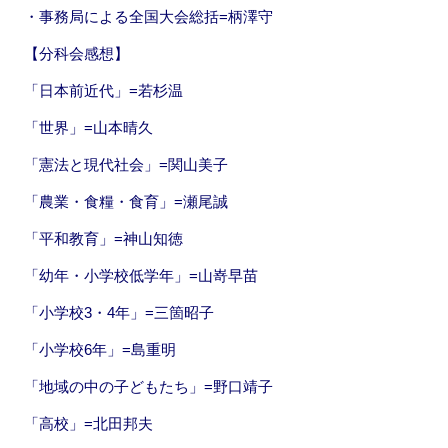
k
・事務局による全国大会総括=柄澤守
【分科会感想】
「日本前近代」=若杉温
「世界」=山本晴久
「憲法と現代社会」=関山美子
「農業・食糧・食育」=瀬尾誠
「平和教育」=神山知徳
「幼年・小学校低学年」=山嵜早苗
「小学校3・4年」=三箇昭子
「小学校6年」=島重明
「地域の中の子どもたち」=野口靖子
「高校」=北田邦夫