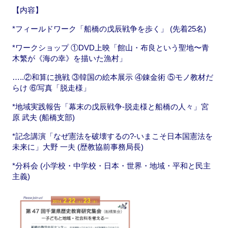
【内容】
*フィールドワーク「船橋の戊辰戦争を歩く」 (先着25名)
*ワークショップ ①DVD上映「館山・布良という聖地〜青
木繁が《海の幸》を描いた漁村」
…..②和算に挑戦 ③韓国の絵本展示 ④錬金術 ⑤モノ教材だ
らけ ⑥写真「脱走様」
*地域実践報告「幕末の戊辰戦争-脱走様と船橋の人々」宮
原 武夫 (船橋支部)
*記念講演「なぜ憲法を破壊するの?-いまこそ日本国憲法を
未来に」大野 一夫 (歴教協前事務局長)
*分科会 (小学校・中学校・日本・世界・地域・平和と民主
主義)