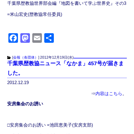
千葉県歴教協世界部会編『地図を書いて学ぶ世界史』その3
=米山宏史(歴教協常任委員)
F
M
E
共
a
a
m
有
c
st
ail
[
会報（各団体）
]
2012年12月19日(水)
千葉県歴教協ニュース「なかま」457号が届きま
e
o
した。
b
d
2012.12.19
o
o
o
n
⇒
内容はこちら
。
k
安房集会のお誘い
□安房集会のお誘い =池田恵美子(安房支部)