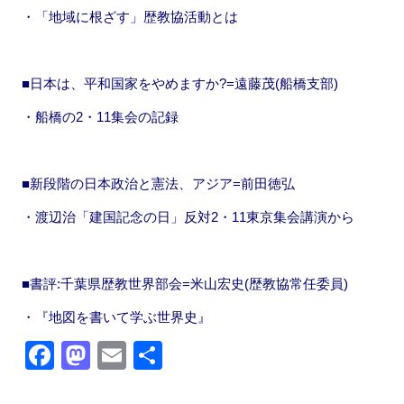
・「地域に根ざす」歴教協活動とは
■日本は、平和国家をやめますか?=遠藤茂(船橋支部)
・船橋の2・11集会の記録
■新段階の日本政治と憲法、アジア=前田徳弘
・渡辺治「建国記念の日」反対2・11東京集会講演から
■書評:千葉県歴教世界部会=米山宏史(歴教協常任委員)
・『地図を書いて学ぶ世界史』
F
M
E
共
a
a
m
有