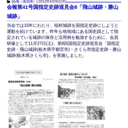
c
st
ail
[
会報（各団体）
]
2012年4月9日(月)
会報第41号国指定史跡巡見会8「飛山城跡・勝山
e
o
城跡」
b
d
当会では15年にわたり、稲村城跡を国指定史跡にしようと
o
o
運動を続けています。昨年も他地域にある国史蹟として指
o
n
定されている城跡の保存と活用例を勉強するために、会員
研修として11月27日(土)、第8回国指定史跡巡見会「国指定
k
史跡・飛山城跡(栃木県宇都宮市)・さくら市指定史跡・勝山
城跡(栃木県さくら市)」を実施しました。