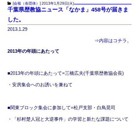
c
st
ail
[
会報（各団体）
]
2013年1月29日(火)
千葉県歴教協ニュース「なかま」458号が届きま
e
o
した。
b
d
2013.1.29
o
o
o
n
⇒
内容はコチラ
。
k
2013年の年頭にあたって
■2013年の年頭にあたって=三橋広夫(千葉県歴教協会長)
・安房集会へのお誘いを兼ねて
■関東ブロック集会に参加して=松戸支部・白鳥晃司
・「杉村楚人冠と大逆事件」の学習と新たな課題について