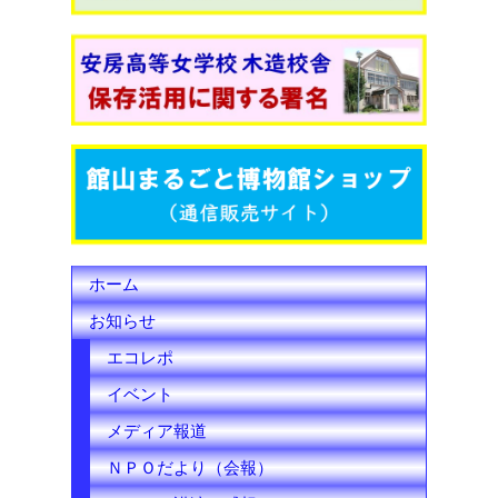
e
t
T
b
t
u
o
e
b
o
r
e
k
C
h
ホーム
a
お知らせ
n
エコレポ
n
イベント
e
メディア報道
l
ＮＰＯだより（会報）