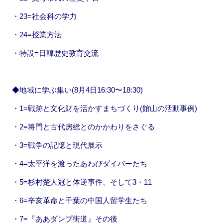
・23=社会科の学力
・24=授業方法
・特設=日韓歴史教育交流
◆地域に学ぶ集い(8月4日16:30〜18:30)
・1=戦跡と文化財を活かすまちづくり(館山の活動事例)
・2=将門と古代房総とのかかわりをさぐる
・3=戦争の記憶と現代展示
・4=太平洋を渡ったあわびダイバーたち
・5=杉村楚人冠と体逆事件、そして3・11
・6=辛亥革命と千葉の中国人留学生たち
・7=『ああダンプ街道』その後