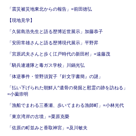
「震災被災地東北からの報告」=前田徳弘
【現地見学】
「久留島浩先生と語る歴博近世展示」加藤恭子
「安田常雄さんと語る歴博現代展示」平野昇
「宮原武夫さんと歩く江戸時代の新田村」=遠藤茂
「騎兵連連隊と毒ガス学校」川鍋光弘
「体逆事件・管野須賀子『針文字書簡』の謎」
「払い下げられた朝鮮人^遺骨の発掘と慰霊の跡を訪ねる」
=小薗崇明
「漁船でまわる三番瀬、歩いてまわる漁師町」=小林光代
「東京湾岸の古墳」=栗原克榮
「佐原の町並みと香取神宮」=及川敏夫