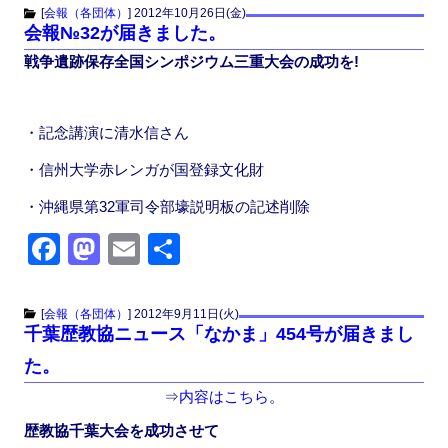
c
st
ail
[
会報（各団体）
]
2012年10月26日(金)
会報№32が届きました。
e
o
戦争遺跡保存全国シンポジウム三重大会の成功を!
b
d
o
o
o
n
・記念講演に清水信さん
k
・信州大学赤レンガが国登録文化財
・沖縄県第32軍司令部壕説明板の記述削除
F
M
E
共
a
a
m
有
c
st
ail
[
会報（各団体）
]
2012年9月11日(火)
千葉歴教協ニュース「なかま」454号が届きまし
e
o
た。
b
d
⇒
内容はこちら
。
o
o
歴教協千葉大会を成功させて
o
n