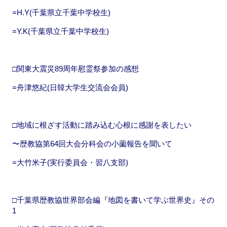
=H.Y(千葉県立千葉中学校生)
=Y.K(千葉県立千葉中学校生)
□関東大震災89周年慰霊祭参加の感想
=舟津悠紀(日韓大学生交流会会員)
□地域に根ざす活動に踏み込む心根に感謝を表したい
〜歴教協第64回大会分科会の小薗報告を聞いて
=大竹米子(実行委員会・習八支部)
□千葉県歴教協世界部会編『地図を書いて学ぶ世界史』その
1