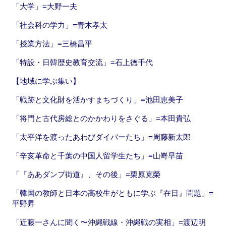
「大学」=大野一夫
「社会科の学力」=青木孝太
「授業方法」=三橋昌平
「特設・日韓歴史教育交流」=石上徳千代
【地域に学ぶ集い】
「戦跡と文化財を活かすまちづくり」=池田恵美子
「将門と古代房総とのかかわりをさぐる」=本田貴弘
「太平洋を渡ったあわびダイバーたち」=周藤新太郎
「辛亥革命と千葉の中国人留学生たち」=山嵜早苗
「『ああダンプ街道』、その後」=栗原克榮
「韓国の教師と日本の高校生がともに学ぶ『在日』問題」=
平野昇
「近藤一さんに聞く〜沖縄戦線・沖縄戦の実相」=渡辺明