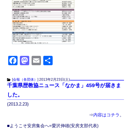
F
M
E
共
a
a
m
有
c
st
ail
[
会報（各団体）
]
2013年2月23日(土)
千葉県歴教協ニュース「なかま」459号が届きま
e
o
した。
b
d
(2013.2.23)
o
o
o
n
⇒
内容はコチラ
。
k
■ようこそ安房集会へ=愛沢伸雄(安房支部代表)