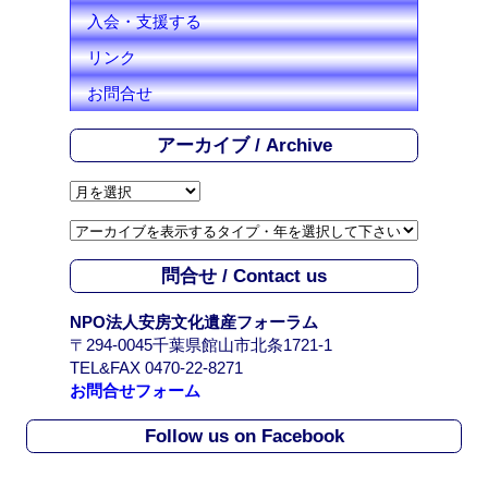
入会・支援する
リンク
お問合せ
アーカイブ / Archive
ア
ー
カ
イ
問合せ / Contact us
ブ
/
NPO法人安房文化遺産フォーラム
A
〒294-0045千葉県館山市北条1721-1
r
TEL&FAX 0470-22-8271
c
お問合せフォーム
h
i
Follow us on Facebook
v
e