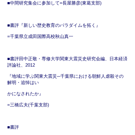
■中間研究集会に参加して=長屋勝彦(東葛支部)
■書評『新しい歴史教育のパラダイムを拓く』
=千葉県立成田国際高校秋山真一
■書評田中正敬・専修大学関東大震災史研究会編、日本経済
評論社、2012
『地域に学ぶ関東大震災─千葉県における朝鮮人虐殺その
解明・追悼はい
かになされたか』
=三橋広夫(千葉支部)
■書評