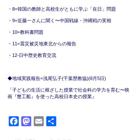
・8=韓国の教師と高校生がともに学ぶ「在日」問題
・9=近藤一さんに聞く〜中国戦線・沖縄戦の実相
・10=教科書問題
・11=震災被災地東北からの報告
・12-日中歴史教育交流
◆地域実践報告=浅尾弘子(千葉歴教協)(8月5日)
「子どもの生活に根ざした授業で社会科の学力を育む〜映
画『蟹工船』を使った高校日本史の授業』
F
M
E
共
a
a
m
有