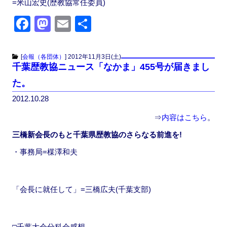
=米山宏史(歴教協常任委員)
F
M
E
共
a
a
m
有
c
st
ail
[
会報（各団体）
]
2012年11月3日(土)
千葉歴教協ニュース「なかま」455号が届きまし
e
o
た。
b
d
2012.10.28
o
o
o
n
⇒
内容はこちら
。
k
三橋新会長のもと千葉県歴教協のさらなる前進を!
・事務局=楳澤和夫
「会長に就任して」=三橋広夫(千葉支部)
□千葉大会分科会感想