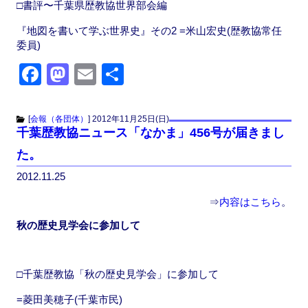
□書評〜千葉県歴教協世界部会編
『地図を書いて学ぶ世界史』その2 =米山宏史(歴教協常任
委員)
F
M
E
共
a
a
m
有
c
st
ail
[
会報（各団体）
]
2012年11月25日(日)
千葉歴教協ニュース「なかま」456号が届きまし
e
o
た。
b
d
2012.11.25
o
o
o
n
⇒
内容はこちら
。
k
秋の歴史見学会に参加して
□千葉歴教協「秋の歴史見学会」に参加して
=菱田美穂子(千葉市民)