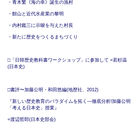
・青木繁《海の幸》誕生の漁村
・館山と近代水産業の黎明
・内村鑑三に示唆を与えた村長
・新たに歴史をつくるまちづくり
□「日韓歴史教科書ワークショップ」に参加して =若杉温
(日本史)
□書評〜加藤公明・和田悠編(地歴社、2012)
『新しい歴史教育のパラダイムを拓く—徹底分析!加藤公明
「考える日本史」授業』
=渡辺哲郎(日本史部会)