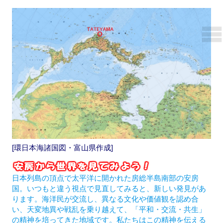
[環日本海諸国図・富山県作成]
日本列島の頂点で太平洋に開かれた房総半島南部の安房
国。いつもと違う視点で見直してみると、新しい発見があ
ります。海洋民が交流し、異なる文化や価値観を認め合
い、天変地異や戦乱を乗り越えて、「平和・交流・共生」
の精神を培ってきた地域です。私たちはこの精神を伝える