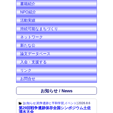
l
書籍紹介
NPO紹介
活動実績
持続可能なまちづくり
ネットワーク
新たな公
論文データベース
入会・支援する
リンク
お問合せ
お知らせ / News
[
お知らせ
,
戦争遺跡と平和学習
,
イベント
]
2026.8.6
第29回戦争遺跡保存全国シンポジウム土佐
清水大会