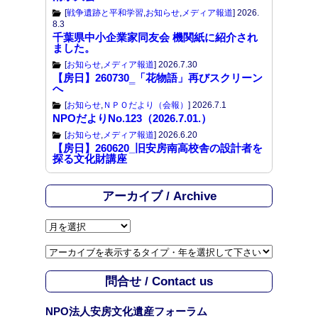
[
戦争遺跡と平和学習
,
お知らせ
,
メディア報道
]
2026.
8.3
千葉県中小企業家同友会 機関紙に紹介され
ました。
[
お知らせ
,
メディア報道
]
2026.7.30
【房日】260730‗「花物語」再びスクリーン
へ
[
お知らせ
,
ＮＰＯだより（会報）
]
2026.7.1
NPOだよりNo.123（2026.7.01.）
[
お知らせ
,
メディア報道
]
2026.6.20
【房日】260620_旧安房南高校舎の設計者を
探る文化財講座
アーカイブ / Archive
ア
ー
カ
イ
問合せ / Contact us
ブ
/
NPO法人安房文化遺産フォーラム
A