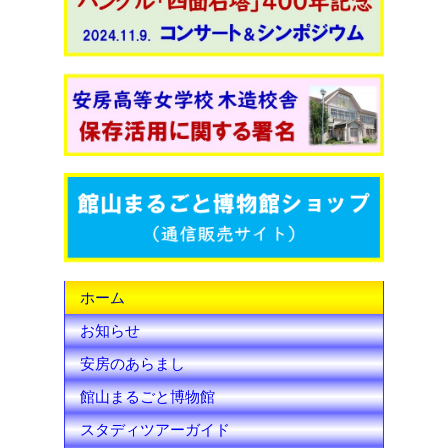
c
i
u
e
t
T
b
t
u
o
e
b
o
r
e
k
C
h
ホーム
a
お知らせ
n
安房のあらまし
n
館山まるごと博物館
e
スタディツアーガイド