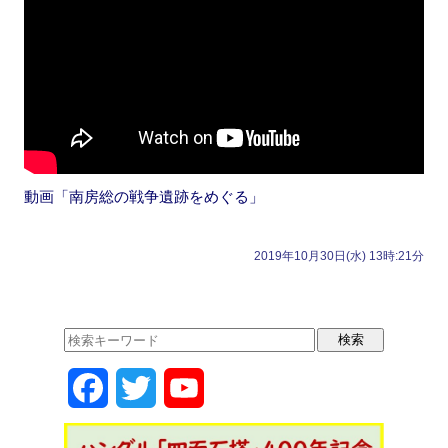
動画「南房総の戦争遺跡をめぐる」
2019年10月30日(水) 13時:21分
F
T
Y
a
w
o