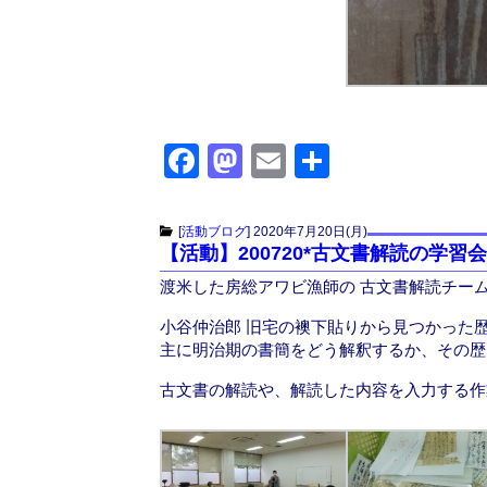
F
M
E
共
a
a
m
有
c
st
ail
[
活動ブログ
]
2020年7月20日(月)
【活動】200720*古文書解読の学習
e
o
渡米した房総アワビ漁師の 古文書解読チー
b
d
o
o
小谷仲治郎 旧宅の襖下貼りから見つかった
主に明治期の書簡をどう解釈するか、その歴
o
n
古文書の解読や、解読した内容を入力する作
k