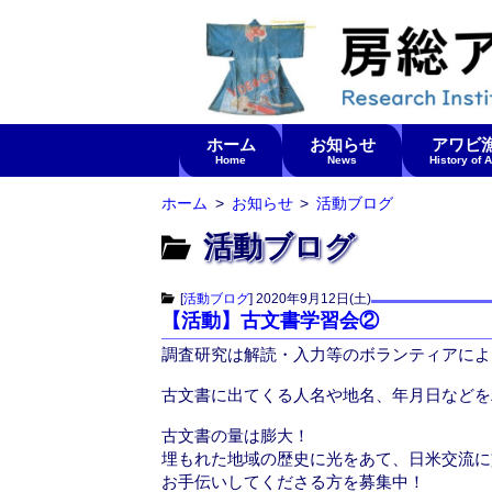
ホーム
お知らせ
アワビ
Home
News
History of 
ホーム
お知らせ
活動ブログ
活動ブログ
[
活動ブログ
]
2020年9月12日(土)
【活動】古文書学習会②
調査研究は解読・入力等のボランティアによ
古文書に出てくる人名や地名、年月日などを
古文書の量は膨大！
埋もれた地域の歴史に光をあて、日米交流に
お手伝いしてくださる方を募集中！