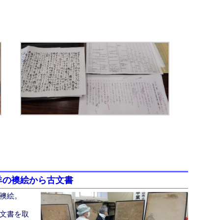
羊の襖絵から古文書
襖絵。
文書を取