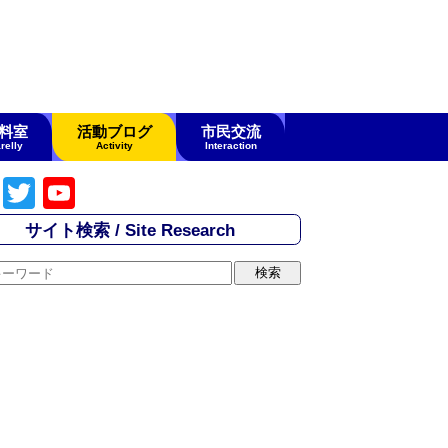
料室
活動ブログ
市民交流
relly
Activity
Interaction
F
T
Y
a
wi
o
サイト検索 / Site Research
c
tt
u
e
er
T
b
u
o
b
o
e
k
C