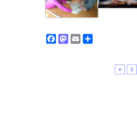
F
M
E
共
a
a
m
有
c
st
ail
e
o
«
1
b
d
o
o
o
n
k