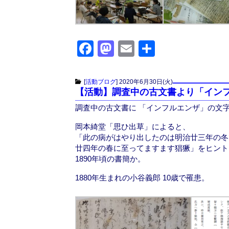
F
M
E
共
a
a
m
有
c
st
ail
[
活動ブログ
]
2020年6月30日(火)
【活動】調査中の古文書より「イン
e
o
調査中の古文書に 「インフルエンザ」の文
b
d
o
o
岡本綺堂「思ひ出草」によると、
「此の病がはやり出したのは明治廿三年の冬
o
n
廿四年の春に至ってますます猖獗」をヒント
k
1890年頃の書簡か。
1880年生まれの小谷義郎 10歳で罹患。