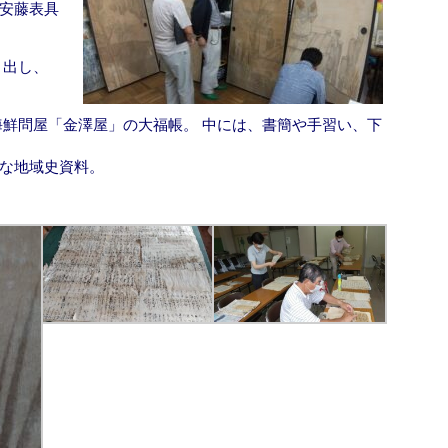
安藤表具
り出し、
海鮮問屋「金澤屋」の大福帳。 中には、書簡や手習い、下
な地域史資料。