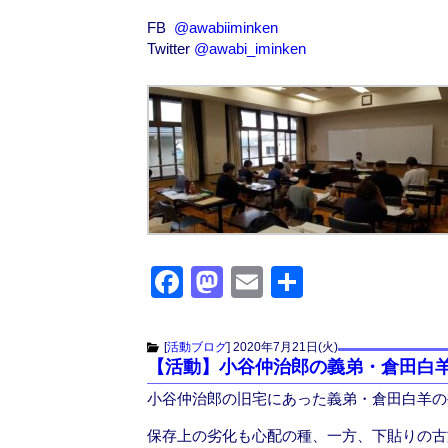
FB
@awabiiminken
Twitter
@awabi_iminken
F
M
E
共
a
a
m
有
c
st
ail
[
活動ブログ
]
2020年7月21日(火)
【活動】小谷仲治郎の義弟・倉田白
e
o
小谷仲治郎の旧宅にあった義弟・倉田白羊の
b
d
o
o
保存上の劣化も心配の種、一方、下貼りの古