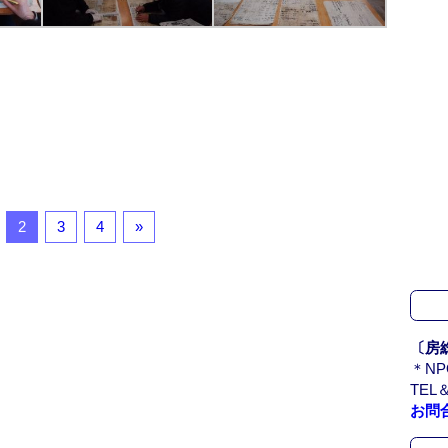
2
3
4
»
〔房
＊N
TEL＆
お問