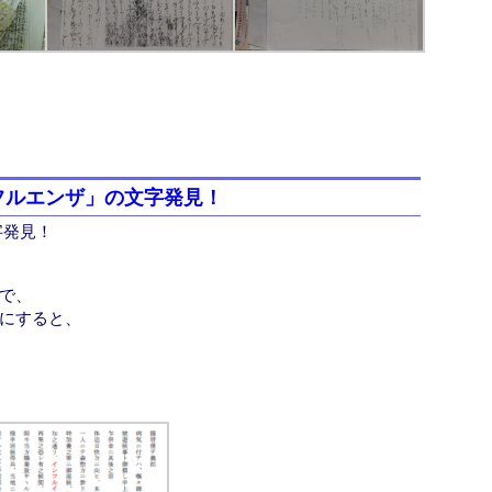
フルエンザ」の文字発見！
字発見！
で、
にすると、