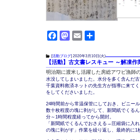
F
M
E
共
a
a
m
有
c
st
ail
[
活動ブログ
]
2020年3月10日(火)
【活動】古文書レスキュー ～解凍作
e
o
明治期に渡米し活躍した房総アワビ漁師
b
d
水没してしまいました。水分を多く含んだ古
o
o
千葉資料救済ネットの先生方が指導に来てく
をしてくださいました。
o
n
k
24時間前から常温保管にしておき、ビニー
数十枚程度の塊に剥がして、新聞紙でくるん
分～1時間程度経ってから開封。
「新聞紙でくるんでおさえる→圧縮袋に入れ
の塊に剥がす」作業を繰り返し、最終的に1