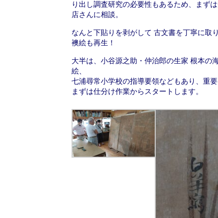
り出し調査研究の必要性もあるため、まずは
o
n
店さんに相談。
k
なんと下貼りを剥がして 古文書を丁寧に取
襖絵も再生！
大半は、小谷源之助・仲治郎の生家 根本の
絵、
七浦尋常小学校の指導要領などもあり、重要
まずは仕分け作業からスタートします。