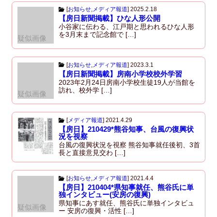
[
お知らせ
,
メディア報道
]
2025.2.18
【房日新聞掲載】ひな人形公開
小谷家に伝わる、江戸期と思われるひな人形
を3月末まで記念館で […]
疑似画像
[
お知らせ
,
メディア報道
]
2023.3.1
【房日新聞掲載】房南小学校校外学習
2023年2月24日房南小学校生徒19人が当館を
訪れ、校外学 […]
疑似画像
[
メディア報道
]
2021.4.29
【房日】210429*熊谷知事、台風の復興状
況を視察
台風の復興状況を視察 熊谷知事就任後初、3首
長と直接意見交わ […]
[
お知らせ
,
メディア報道
]
2021.4.4
【房日】210404*県知事就任、熊谷氏に単
独インタビュー(安房の復興)
県知事にあす就任、熊谷氏に単独インタビュ
疑似画像
ー 安房の復興・活性 […]