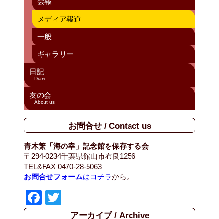
会報
メディア報道
一般
ギャラリー
日記
Diary
友の会
About us
お問合せ / Contact us
青木繁「海の幸」記念館を保存する会
〒294-0234千葉県館山市布良1256
TEL&FAX 0470-28-5063
お問合せフォーム
はコチラ
から。
F
T
a
wi
アーカイブ / Archive