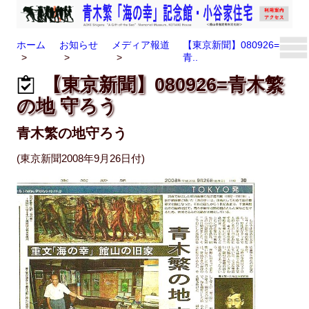
ホーム
お知らせ
メディア報道
【東京新聞】080926=
青..
【東京新聞】080926=青木繁
の地 守ろう
青木繁の地守ろう
(東京新聞2008年9月26日付)