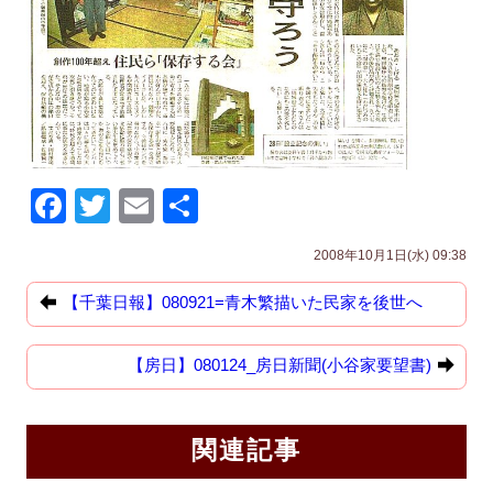
F
T
E
共
a
wi
m
有
2008年10月1日(水) 09:38
c
tt
ail
e
er
【千葉日報】080921=青木繁描いた民家を後世へ
b
【房日】080124_房日新聞(小谷家要望書)
o
o
k
関連記事