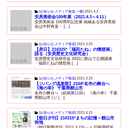
[
お知らせ
,
メディア報道
,
一般
]
2021.4.3
安房美術会100年展（2021.4.3～4.11）
安房美術会 100周年記念展 由緒ある安房美術
会は中村有楽・ […]
疑似画像
[
お知らせ
,
メディア報道
]
2021.3.25
【房日】210325*「福田たね」の懐想画」
語る（安房歴史文化研究会）
安房歴史文化研究会 28日に館山で公開講座
疑似画像
「福田たねの懐想画 […]
[
お知らせ
,
メディア報道
]
2021.3.25
【ジパング倶楽部】2104*名作の舞台へ
《海の幸》 千葉県館山市
名作の舞台へ（絵画第11回） 《海の幸》 千葉
県館山市 (ジ […]
[
お知らせ
,
メディア報道
]
2021.3.15
【朝日夕刊】210315*まちの記憶～館山市
街地
（朝日新聞夕刊_2021.3.15)‥⇒ 印刷用PDF