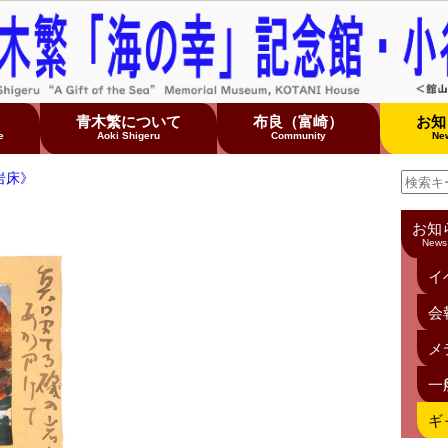
て
青木繁について
布良（富崎）
お知
e
Aoki Shigeru
Community
Ne
岩床》
お知
News
イ
会
メ
一
ギ