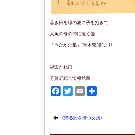
晶き日を緑の波に子を抱きて
人魚の母の沖に泣く聲
「うたかた集」(青木繁/著)より
福田たね画
芳賀町総合情報館蔵
F
T
E
共
a
wi
m
有
c
tt
ail
e
er
《帰る船を待つ女房》
b