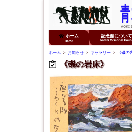
ホーム
記念館につい
Kotani Memorial Hous
Home
ホーム
お知らせ
ギャラリー
《磯の
《磯の岩床》