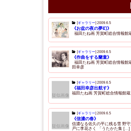
o
o
k
[
ギャラリー
]
2009.6.5
《お盆の夜の夢幻》
福田たね画 芳賀町総合情報館
[
ギャラリー
]
2009.6.5
《作曲をする蘭童》
福田たね画 芳賀町総合情報館
田幸彦
[
ギャラリー
]
2009.6.5
《福田幸彦出航す》
福田たね画 芳賀町総合情報館蔵
疑似画像
[
ギャラリー
]
2009.6.5
《信濃の春》
信濃なる佐久の平に残る雪 野守
疑似画像
戸に李花さく 「うたかた集 […]