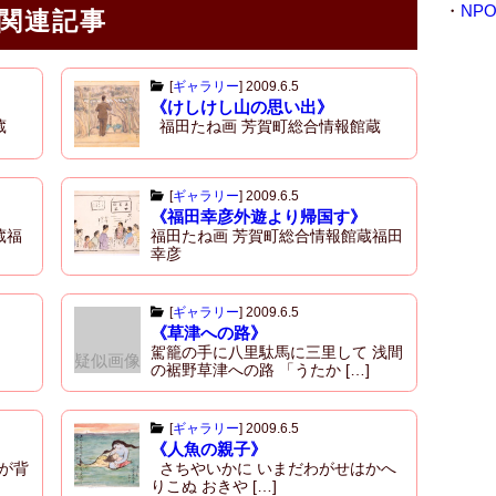
i
・
NP
関連記事
v
e
[
ギャラリー
]
2009.6.5
《けしけし山の思い出》
蔵
福田たね画 芳賀町総合情報館蔵
[
ギャラリー
]
2009.6.5
《福田幸彦外遊より帰国す》
蔵福
福田たね画 芳賀町総合情報館蔵福田
幸彦
[
ギャラリー
]
2009.6.5
《草津への路》
駕籠の手に八里駄馬に三里して 浅間
疑似画像
の裾野草津への路 「うたか […]
[
ギャラリー
]
2009.6.5
《人魚の親子》
が背
さちやいかに いまだわがせはかへ
りこぬ おきや […]