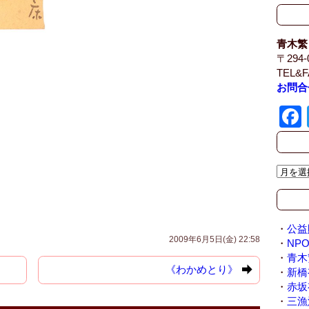
青木繁
〒294
TEL&F
お問合
ア
ー
カ
イ
ブ
・
公益
2009年6月5日(金) 22:58
/
・
NP
A
・
青木
《わかめとり》
r
・
新橋
c
・
赤坂
h
・
三漁