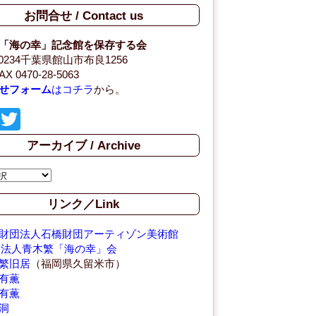
お問合せ / Contact us
「海の幸」記念館を保存する会
-0234千葉県館山市布良1256
AX 0470-28-5063
せフォーム
はコチラ
から。
F
T
a
wi
アーカイブ / Archive
c
tt
e
er
b
リンク／Link
o
財団法人石橋財団アーティゾン美術館
o
O法人青木繁「海の幸」会
繁旧居
（福岡県久留米市）
k
有薫
有薫
洞