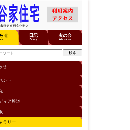
らせ
日記
友の会
ws
Diary
About us
らせ
ベント
報
ディア報道
般
ャラリー