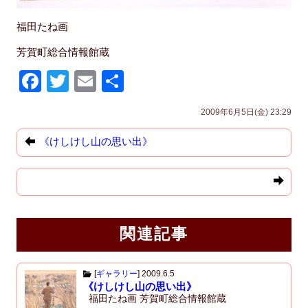
福田たね画
芳賀町総合情報館蔵
F
T
E
共
a
wi
m
有
2009年6月5日(金) 23:29
c
tt
ail
e
er
《けしけし山の思い出》
b
o
o
k
関連記事
[
ギャラリー
]
2009.6.5
《けしけし山の思い出》
福田たね画 芳賀町総合情報館蔵