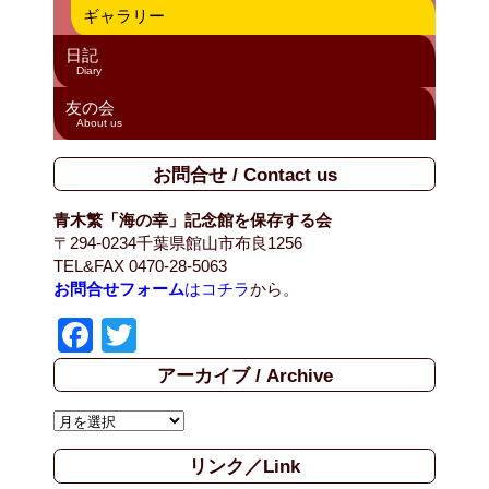
ギャラリー
日記
Diary
友の会
About us
お問合せ / Contact us
青木繁「海の幸」記念館を保存する会
〒294-0234千葉県館山市布良1256
TEL&FAX 0470-28-5063
お問合せフォーム
はコチラ
から。
F
T
a
wi
アーカイブ / Archive
c
tt
ア
e
er
ー
b
リンク／Link
カ
イ