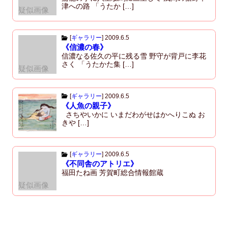
津への路 「うたか […]
疑似画像
[
ギャラリー
]
2009.6.5
《信濃の春》
信濃なる佐久の平に残る雪 野守が背戸に李花
さく 「うたかた集 […]
疑似画像
[
ギャラリー
]
2009.6.5
《人魚の親子》
さちやいかに いまだわがせはかへりこぬ お
きや […]
[
ギャラリー
]
2009.6.5
《不同舎のアトリエ》
福田たね画 芳賀町総合情報館蔵
疑似画像