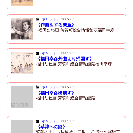
[
ギャラリー
]
2009.6.5
《作曲をする蘭童》
福田たね画 芳賀町総合情報館蔵福田幸彦
[
ギャラリー
]
2009.6.5
《福田幸彦外遊より帰国す》
福田たね画 芳賀町総合情報館蔵福田幸彦
[
ギャラリー
]
2009.6.5
《福田幸彦出航す》
福田たね画 芳賀町総合情報館蔵
疑似画像
[
ギャラリー
]
2009.6.5
《草津への路》
駕籠の手に八里駄馬に三里して 浅間の裾野草