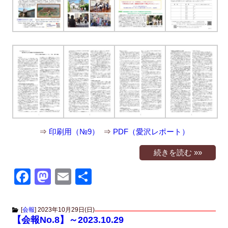
k
⇒
印刷用（№9）
⇒
PDF（愛沢レポート）
続きを読む »»
F
M
E
共
a
a
m
有
c
st
ail
[
会報
]
2023年10月29日(日)
【会報No.8】～2023.10.29
e
o