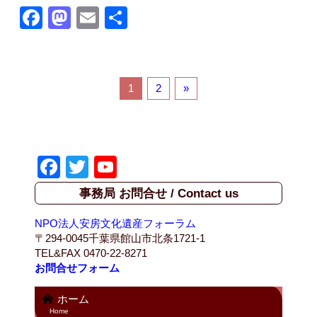
F
M
E
共
a
a
m
有
c
st
ail
e
o
1
2
»
b
d
o
o
o
n
F
T
Y
k
a
wi
o
事務局 お問合せ / Contact us
c
tt
u
NPO法人安房文化遺産フォーラム
e
er
T
〒294-0045千葉県館山市北条1721-1
b
u
TEL&FAX 0470-22-8271
お問合せフォーム
o
b
o
e
ホーム
Home