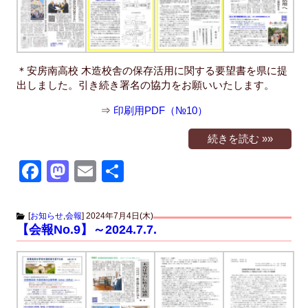
o
n
k
＊安房南高校 木造校舎の保存活用に関する要望書を県に提
出しました。引き続き署名の協力をお願いいたします。
⇒
印刷用PDF（№10）
続きを読む »»
F
M
E
共
a
a
m
有
c
st
ail
[
お知らせ
,
会報
]
2024年7月4日(木)
【会報No.9】～2024.7.7.
e
o
b
d
o
o
o
n