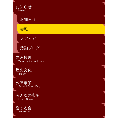
k
C
お知らせ
h
News
a
お知らせ
n
会報
n
メディア
el
活動ブログ
木造校舎
Wooden School Bldg
歴史文化
Study
公開事業
School Open Day
みんなの広場
Open Space
愛する会
About Us