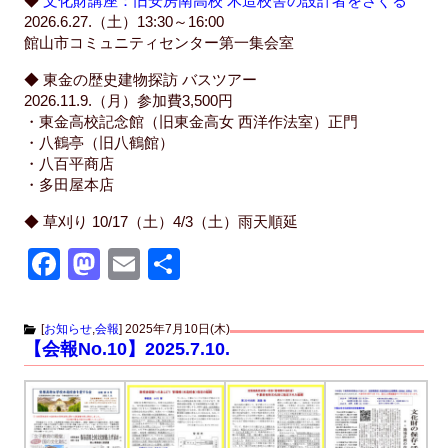
◆
文化財講座：旧安房南高校 木造校舎の設計者をさぐる
2026.6.27.（土）13:30～16:00
館山市コミュニティセンター第一集会室
◆ 東金の歴史建物探訪 バスツアー
2026.11.9.（月）参加費3,500円
・東金高校記念館（旧東金高女 西洋作法室）正門
・八鶴亭（旧八鶴館）
・八百平商店
・多田屋本店
◆ 草刈り 10/17（土）4/3（土）雨天順延
F
M
E
共
a
a
m
有
c
st
ail
[
お知らせ
,
会報
]
2025年7月10日(木)
【会報No.10】2025.7.10.
e
o
b
d
o
o