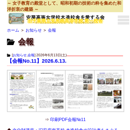
～ 女子教育の殿堂として、昭和初期の技術の粋を集めた和
洋折衷の建築 ～
旧千葉県立安房南高等学校 第一校舎
ホーム
お知らせ
会報
会報
[
お知らせ
,
会報
]
2026年6月13日(土)
【会報No.11】2026.6.13.
⇒
印刷PDF会報№11