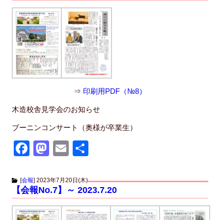
b
d
o
o
o
n
k
⇒
印刷用PDF（№8）
木造校舎見学会のお知らせ
ブーニンコンサート（奥様が卒業生）
F
M
E
共
a
a
m
有
c
st
ail
[
会報
]
2023年7月20日(木)
【会報No.7】～ 2023.7.20
e
o
b
d