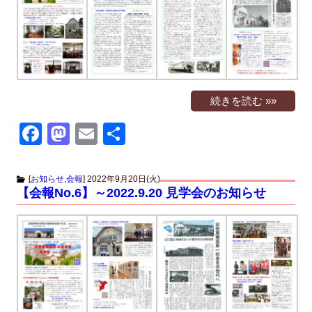
o
o
o
n
k
続きを読む »»
F
M
E
共
a
a
m
有
c
st
ail
[
お知らせ
,
会報
]
2022年9月20日(火)
【会報No.6】～2022.9.20 見学会のお知らせ
e
o
b
d
o
o
o
n
k