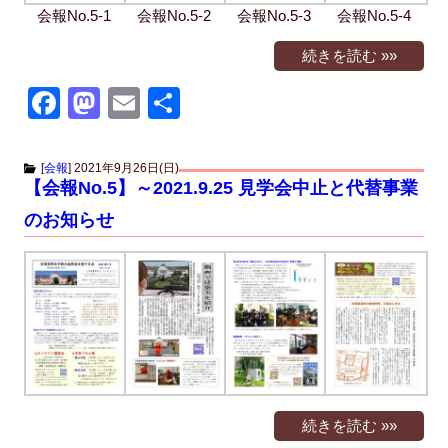
会報No.5-1
会報No.5-2
会報No.5-3
会報No.5-4
続きを読む »»
F
M
E
共
a
a
m
有
c
st
ail
[
会報
]
2021年9月26日(日)
【会報No.5】～2021.9.25 見学会中止と代替事業
e
o
のお知らせ
b
d
o
o
o
n
k
続きを読む »»