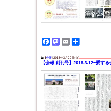
F
M
E
共
a
a
m
有
c
st
ail
[
会報
]
2018年3月20日(火)
【会報 創刊号】2018.3.12~愛す
e
o
b
d
o
o
o
n
k