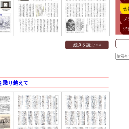
会
メ
活
続きを読む »»
災害を乗り越えて