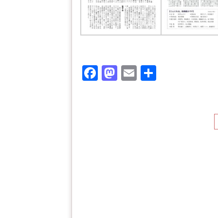
F
M
E
共
a
a
m
有
c
st
ail
e
o
b
d
o
o
o
n
k