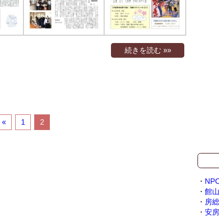
続きを読む »»
«
1
2
・
NP
・
館山
・
房
・
安