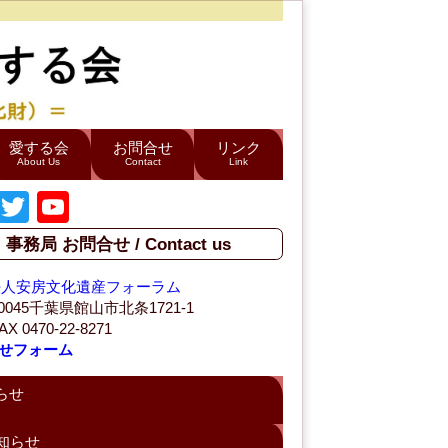
愛する会
お問合せ
リンク
About Us
Contact
Link
F
T
Y
a
wi
o
事務局 お問合せ / Contact us
c
tt
u
法人安房文化遺産フォーラム
e
er
T
-0045千葉県館山市北条1721-1
b
u
AX 0470-22-8271
せフォーム
o
b
o
e
らせ
k
C
知らせ