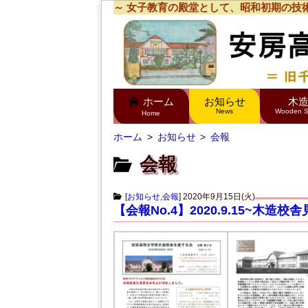
～ 女子教育の殿堂として、昭和初期の技
ホーム
お知らせ
木
News
Wooden S
Home
ホーム
お知らせ
会報
会報
[
お知らせ
,
会報
]
2020年9月15日(火)
【会報No.4】2020.9.15~木造