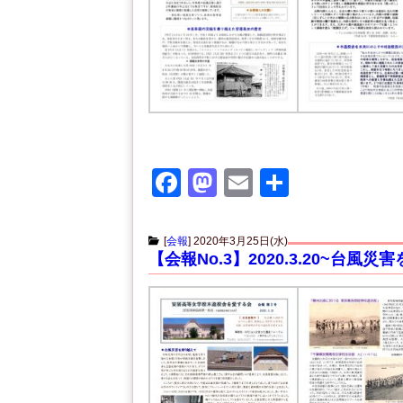
F
M
E
共
a
a
m
有
c
st
ail
[
会報
]
2020年3月25日(水)
【会報No.3】2020.3.20~台風
e
o
b
d
o
o
o
n
k