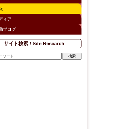
h
報
a
ディア
n
動ブログ
n
el
サイト検索 / Site Research