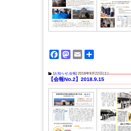
F
M
E
共
a
a
m
有
c
st
ail
[
お知らせ
,
会報
]
2018年9月22日(土)
【会報No.2】2018.9.15
e
o
b
d
o
o
o
n
k