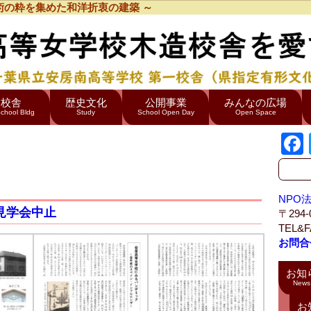
術の粋を集めた和洋折衷の建築 ～
造校舎
歴史文化
公開事業
みんなの広場
chool Bldg
Study
School Open Day
Open Space
旧千葉県立安房南高等学校 第一校舎
NPO
校舎見学会中止
〒294
TEL&F
お問合
お知
News
お