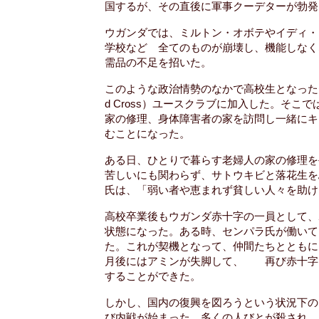
国するが、その直後に軍事クーデターが勃発
ウガンダでは、ミルトン・オボテやイディ・
学校など 全てのものが崩壊し、機能しなく
需品の不足を招いた。
このような政治情勢のなかで高校生となったセンパ
d Cross）ユースクラブに加入した。そ
家の修理、身体障害者の家を訪問し一緒にキ
むことになった。
ある日、ひとりで暮らす老婦人の家の修理を
苦しいにも関わらず、サトウキビと落花生を
氏は、「弱い者や恵まれず貧しい人々を助け
高校卒業後もウガンダ赤十字の一員として、
状態になった。ある時、センパラ氏が働いて
た。これが契機となって、仲間たちとともに
月後にはアミンが失脚して、 再び赤十字
することができた。
しかし、国内の復興を図ろうという状況下の
び内戦が始まった。多くの人びとが殺され、