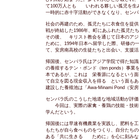
て100万人とも いわれる夥しい孤児を生
一時的に赤十字活動ができなくなり、センパ
社会の再建のため、孤児たちに衣食住を提供
戦が終結した1986年、町にあふれた孤児た
その後、 キリスト教会を通じて日本のアジ
ために、1994年日本へ留学した際、研修
て、安房南高校の生徒たちと出会い、支援活
帰国後、センパラ氏はアジア学院で得た知識
の養殖するテン・ポンド（ten ponds）
本であるが、これは 栄養源になるという面
て自立を図る現金収入を得る という面もあ
建設した養殖池は「Awa-Minami Pond
センパラ氏のこうした地道な地域活動が評価
今回は、実際の家禽・養鶏の技能・技術だ
学んだという。
帰国後には早速有機農業を実践し、肥料を
もたちが自ら食べものをつくり、自分たちの
ある「共に生きる ために」を心に刻みな