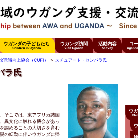
ウガンダの子どもたち
ウガンダ訪問
活動内容
コ
Children in Uganda
Visit Uganda
Activity
Uganda
ダ意識向上協会（CUFI）
スチュアート・センパラ氏
パラ氏
ウガ
。そこでは、東アフリカ諸国
Chi
、異文化に触れる機会があっ
を認めることの大切さを育む
親の転勤に伴いウガンダに帰
N