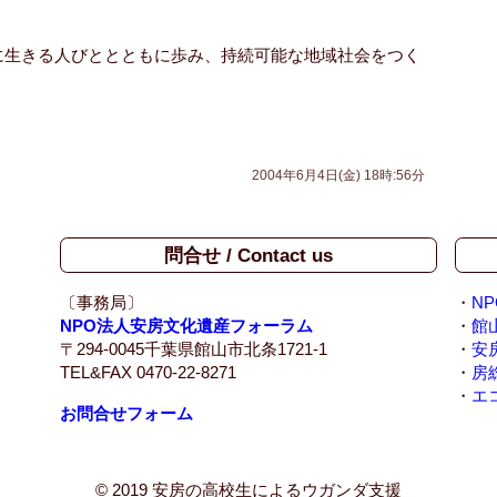
域に生きる人びととともに歩み、持続可能な地域社会をつく
2004年6月4日(金) 18時:56分
問合せ / Contact us
〔事務局〕
・
N
NPO法人安房文化遺産フォーラム
・
館
〒294-0045千葉県館山市北条1721-1
・
安
TEL&FAX 0470-22-8271
・
房
・
エ
お問合せフォーム
© 2019 安房の高校生によるウガンダ支援