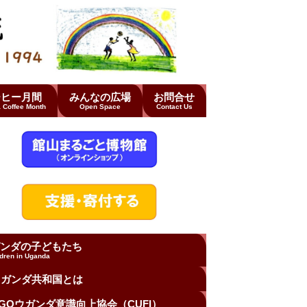
ーヒー月間
みんなの広場
お問合せ
 Coffee Month
Open Space
Contact Us
ンダの子どもたち
ldren in Uganda
ウガンダ共和国とは
GOウガンダ意識向上協会（CUFI）