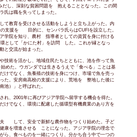
みだし、深刻な貧困問題を 抱えることとなった。この間
ラ氏は職を失ってしまった。
して教育を受けさせる活動をしようと立ち上がった。内
ちの支援を 目的に、センパラ氏らはCUFIを設立した。
ア学院を知り、農村 指導者としての資質を身に付ける
の一環として「かにた村」を訪問 した。これが縁となっ
動と交流が始まった。
や技術を活かし、地域住民たちとともに、池を作って魚
事業を始めた。ウガンダでは生きるうえで「食べる」ことは基
だけでなく、魚養殖の技術を身につけ、市場で魚を売っ
った。安房南高校の支援により、荒地を 整地した後に
（安房南池）」と呼ばれた。
され、2001年に再びアジア学院へ留学する機会を得た。
けでなく、環境に配慮した循環型有機農業のあり方を
工夫 して、安全で新鮮な農作物をつくり始めた。子ど
健康を増進させる ことになった。アジア学院の理念で
がら、食べものを一緒につくり、分かち合う中で一つの