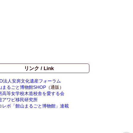
リンク / Link
PO法人安房文化遺産フォーラム
山まるごと博物館SHOP
（通販）
房高等女学校木造校舎を愛する会
総アワビ移民研究所
コレポ「館山まるごと博物館」連載