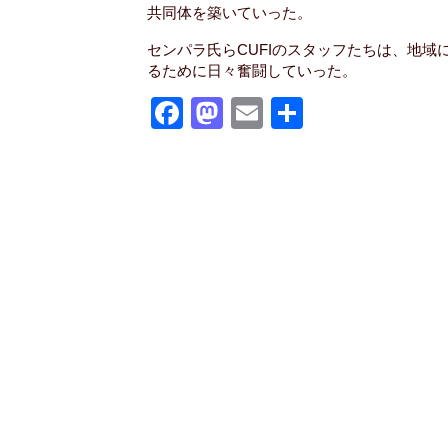
共同体を築いていった。
センパラ氏らCUFIのスタッフたちは、地
るために日々奮闘していった。
F
M
E
共
a
a
m
有
c
st
ail
e
o
b
d
o
o
o
n
k