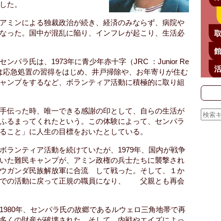
した。
アミンによる独裁政治が続き、経済のみならず、病院や
なった。国中が混乱に陥り、インフレが起こり、生活必
ラ氏は、1973年に青少年赤十字（JRC ：Junior Re
活
こでは応急処置の習得をはじめ、井戸掃除や、お年寄りが住む
ャンプをするなど、ボランティア活動に積極的に取り組
手伝った時、唯一できる感謝の印として、自らの生活が
ふるまってくれたという。この体験によって、センパラ
ること」に人生の目標をおいたとしている。
ボランティア活動を続けていたが、1979年、国内が戦争
いた難民キャンプが、アミン政権の兵士たちに襲撃され
ウガンダ民族解放軍に合流 して戦った。そして、１か
での活動に戻って正規の職員になり、 父親とも再会
1980年、センパラ氏の故郷であるルウェロ三角地帯で再
多くの財産が破壊された。そして、内戦やエイズによっ