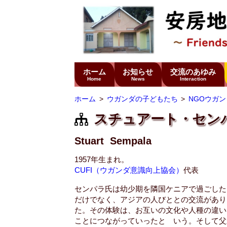
ホーム
お知らせ
交流のあゆみ
Home
News
Interaction
ホーム
ウガンダの子どもたち
NGOウガン
スチュアート・セン
Stuart Sempala
1957年生まれ。
CUFI（ウガンダ意識向上協会）
代表
センパラ氏は幼少期を隣国ケニアで過ごした
だけでなく、アジアの人びととの交流があり
た。その体験は、お互いの文化や人種の違い
ことにつながっていったと いう。そして父