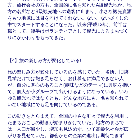
方、旅行会社の方も、全国的に名を知れたA級観光地か、地
方の名所などB級観光地への送客に止まり、小さな観光資源
をもつ地域には目を向けてくれない。ない、ない尽くしの
中でスタートすることになった。以来(平成13年)、前半は
職として、後半はボランティアとして観光によるまちづく
りにかかわりをもってきた。
【4】旅の楽しみ方が変化している!
旅の楽しみ方が変化しているのを感じていた。名所、旧跡
見学だけでは飽き足らなく、お仕着せに満足できない人
が、自分に関心のあること(趣味などのテーマ)に興味を抱い
て、個人か小グループで出かけるようになっている。いわ
ゆる観光地ではなくとも、どんな地方にも、名も知られて
いない地域にでも足を向けているのである。
この動きをとらまえて、全国の小さな町々で観光を利用し
たまちおこしの動きが始まりかけていた。地方のまちで
は、人口が減少し、増加も見込めず、少子高齢化社会が広
がりを見せていた。都会からの企業の進出は期待できず、