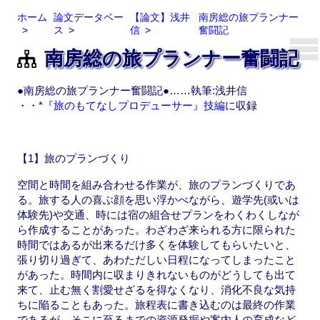
ホーム
論文データベー
【論文】浅井
南房総の旅プランナー
ス
信
奮闘記
南房総の旅プランナー奮闘記
●南房総の旅プランナー奮闘記●……執筆:浅井信
・・*
『旅のもてなしプロデューサー』技編
に収録
【1】旅のプランづくり
空間と時間を組み合わせる作業が、旅のプランづくりであ
る。旅する人の喜ぶ顔を思い浮かべながら、遊学先(或いは
体験先)や交通、時には宿の組合せプランをわくわくしなが
ら作成することがあった。わざわざ来られる方に限られた
時間ではあるが出来るだけ多くを体験してもらいたいと、
張り切り過ぎて、あわただしい日程になってしまったこと
があった。時間内に収まりきれないものがどうしても出て
来て、止む無く割愛せざるを得なくなり、消化不良な気持
ちに陥ることもあった。旅程表に書き込むのは最終の作業
であるが、そこに至るまでの資源発掘や案内人の育成など