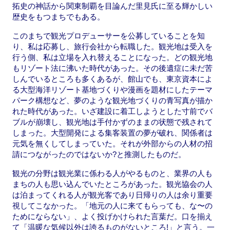
拓史の神話から関東制覇を目論んだ里見氏に至る輝かしい
歴史をもつまちでもある。
このまちで観光プロデューサーを公募していることを知
り、私は応募し、旅行会社から転職した。観光地は受入を
行う側、私は立場を入れ替えることになった。どの観光地
もリゾート法に沸いた時代があった。その後遺症に未だ苦
しんでいるところも多くあるが、館山でも、東京資本によ
る大型海洋リゾート基地づくりや漫画を題材にしたテーマ
パーク構想など、夢のような観光地づくりの青写真が描か
れた時代があった。いざ建設に着工しようとした寸前でバ
ブルが崩壊し、観光地は手付かずのままの状態で残されて
しまった。大型開発による集客装置の夢が破れ、関係者は
元気を無くしてしまっていた。それが外部からの人材の招
請につながったのではないか?と推測したものだ。
観光の分野は観光業に係わる人がやるものと、業界の人も
まちの人も思い込んでいたところがあった。観光協会の人
は泊まってくれる人が観光客であり日帰りの人は余り重要
視してこなかった。「地元の人に来てもらっても、な〜の
ためにならない」、よく投げかけられた言葉だ。口を揃え
て「温暖な気候以外は誇るものがないところ!」と言う。一