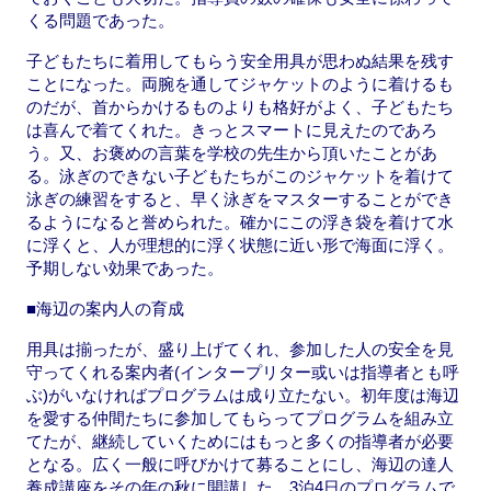
くる問題であった。
子どもたちに着用してもらう安全用具が思わぬ結果を残す
ことになった。両腕を通してジャケットのように着けるも
のだが、首からかけるものよりも格好がよく、子どもたち
は喜んで着てくれた。きっとスマートに見えたのであろ
う。又、お褒めの言葉を学校の先生から頂いたことがあ
る。泳ぎのできない子どもたちがこのジャケットを着けて
泳ぎの練習をすると、早く泳ぎをマスターすることができ
るようになると誉められた。確かにこの浮き袋を着けて水
に浮くと、人が理想的に浮く状態に近い形で海面に浮く。
予期しない効果であった。
■海辺の案内人の育成
用具は揃ったが、盛り上げてくれ、参加した人の安全を見
守ってくれる案内者(インタープリター或いは指導者とも呼
ぶ)がいなければプログラムは成り立たない。初年度は海辺
を愛する仲間たちに参加してもらってプログラムを組み立
てたが、継続していくためにはもっと多くの指導者が必要
となる。広く一般に呼びかけて募ることにし、海辺の達人
養成講座をその年の秋に開講した。3泊4日のプログラムで