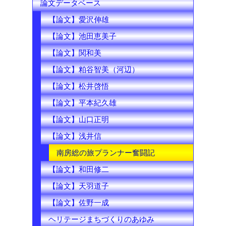
論文データベース
【論文】愛沢伸雄
【論文】池田恵美子
【論文】関和美
【論文】粕谷智美（河辺）
【論文】松井啓悟
【論文】平本紀久雄
【論文】山口正明
【論文】浅井信
南房総の旅プランナー奮闘記
【論文】和田修二
【論文】天羽道子
【論文】佐野一成
ヘリテージまちづくりのあゆみ