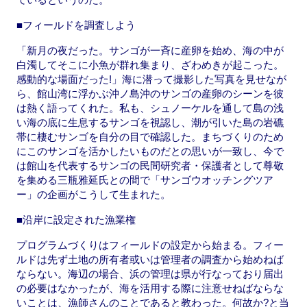
■フィールドを調査しよう
「新月の夜だった。サンゴが一斉に産卵を始め、海の中が
白濁してそこに小魚が群れ集まり、ざわめきが起こった。
感動的な場面だった!」海に潜って撮影した写真を見せなが
ら、館山湾に浮かぶ沖ノ島沖のサンゴの産卵のシーンを彼
は熱く語ってくれた。私も、シュノーケルを通して島の浅
い海の底に生息するサンゴを視認し、潮が引いた島の岩礁
帯に棲むサンゴを自分の目で確認した。まちづくりのため
にこのサンゴを活かしたいものだとの思いが一致し、今で
は館山を代表するサンゴの民間研究者・保護者として尊敬
を集める三瓶雅延氏との間で「サンゴウオッチングツア
ー」の企画がこうして生まれた。
■沿岸に設定された漁業権
プログラムづくりはフィールドの設定から始まる。フィー
ルドは先ず土地の所有者或いは管理者の調査から始めねば
ならない。海辺の場合、浜の管理は県が行なっており届出
の必要はなかったが、海を活用する際に注意せねばならな
いことは、漁師さんのことであると教わった。何故か?と当