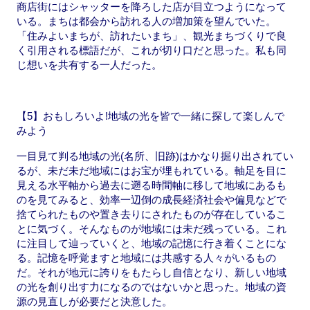
商店街にはシャッターを降ろした店が目立つようになって
いる。まちは都会から訪れる人の増加策を望んでいた。
「住みよいまちが、訪れたいまち」、観光まちづくりで良
く引用される標語だが、これが切り口だと思った。私も同
じ想いを共有する一人だった。
【5】おもしろいよ!地域の光を皆で一緒に探して楽しんで
みよう
一目見て判る地域の光(名所、旧跡)はかなり掘り出されてい
るが、未だ未だ地域にはお宝が埋もれている。軸足を目に
見える水平軸から過去に遡る時間軸に移して地域にあるも
のを見てみると、効率一辺倒の成長経済社会や偏見などで
捨てられたものや置き去りにされたものが存在しているこ
とに気づく。そんなものが地域には未だ残っている。これ
に注目して辿っていくと、地域の記憶に行き着くことにな
る。記憶を呼覚ますと地域には共感する人々がいるもの
だ。それが地元に誇りをもたらし自信となり、新しい地域
の光を創り出す力になるのではないかと思った。地域の資
源の見直しが必要だと決意した。