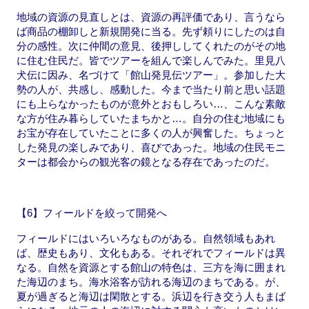
地域の資源の見直しとは、資源の再評価であり、言うなら
ば商品の棚卸しと新規開発に当る。先ず頼りにしたのは自
分の感性。次に仲間の意見、後押ししてくれたのがその地
に住む住民だ。皆でツアーを組んで楽しんでみた。里見八
犬伝に因み、名づけて「館山発見伝ツアー」。参加した大
勢の人が、共感し、感動した。今まで当たり前と思い話題
にも上らなかったものが意外とおもしろい…、こんな素敵
な方が住み暮らしていたまちかと…。自分の住む地域にも
お宝が存在していたことに多くの人が興奮した。ちょっと
した発見の楽しみであり、喜びであった。地域の住民モニ
ターは都会からの観光客の鏡となる存在であったのだ。
【6】フィールドを絞って開発へ
フィールドにはいろいろなものがある。自然領域もあれ
ば、歴史もあり、文化もある。それぞれでフィールドは異
なる。自然を資源とする館山の特色は、三方を海に囲まれ
た海辺のまち。海水浴客が訪れる海辺のまちである。が、
夏が過ぎると海辺は閑散とする。浜辺を行き交う人もまば