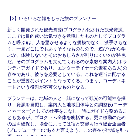
【2】いろいろな顔をもった旅のプランナー
新しく開発された観光資源(プログラム化された観光資源。
ここでは目的或いは気づきを意識したものとしてプログラ
ムと呼ぶ)は、人を驚かせるような規模でなく、派手さもな
く、一見どこにでもありそうなものなので、遊びながら学
ぶか、体験しないとそのおもしろさが判りにくいのが特色
だ。そのプログラムを支えてくれるのが素敵な案内人(ボラ
ンティアガイドであり、エンターテイナーの素養ある人)の
存在であり、彼らを必要としている。これを適当に配する
ことが重要なポイントとなってくる。つまり、コーディネ
ートという役割が不可欠なものとなる。
プランナーは、地域の人と一緒になって観光の可能性を探
り、資源を発掘し、案内人と地域団体等との調整役(コーデ
ィネーター)としての仕事をこなし、時にガイドを務めるこ
ともあるが、プログラム全体を統括する。更に移動のため
の足を確保し、場合によっては宿と交渉も行う総合企画者
(プロデューサー)であると言えよう。この存在が地域を引っ