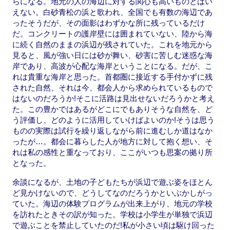
らになる。地元の人の海辺に対する関心も高いものとはい
えない。白砂青松の浜と歌われ、全国でも有数の海辺であ
ったそうだが、その面影はわずかな所に残っているだけ
だ。コンクリートの護岸壁には囲まれていない、陸から海
に続く自然のままの浜辺が残されていた。これを地元から
見ると、風が強い日には砂が舞い、砂害に苦しむ迷惑な海
岸であり、高波が心配な海岸ということになる。だが、こ
れは貴重な海岸と思った。首都圏に接近する手付かずに残
された自然、それは今、都会人から求められているもので
はないのだろうか!そこに活路は見出せないだろうかと考え
た。この豊かではあるがどこにでもありそうな自然を、ど
う評価し、どのように活用していけばよいのか!そうは思う
ものの実際は試行を繰り返しながら前に進むしか道はなか
ったが…。都会に暮らした人が地方に対して抱く想い、そ
れは私の感性と重なっており、ここがいつも思案の拠り所
となった。
余談になるが、土地の子どもたちが浜辺で遊ぶ姿をほとん
ど見かけないので、どうしてなのだろうかといぶかしがっ
ていた。海辺の体験プログラムが出来上がり、地元の学校
を訪れたときその訳が知った。学校は小学生が単独で浜辺
で遊ぶことを禁止していたのだ!私が小さい頃は駆け回った