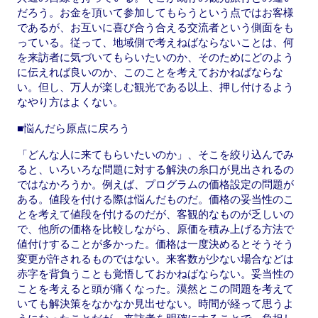
だろう。お金を頂いて参加してもらうという点ではお客様
であるが、お互いに喜び合う合える交流者という側面をも
っている。従って、地域側で考えねばならないことは、何
を来訪者に気づいてもらいたいのか、そのためにどのよう
に伝えれば良いのか、このことを考えておかねばならな
い。但し、万人が楽しむ観光である以上、押し付けるよう
なやり方はよくない。
■悩んだら原点に戻ろう
「どんな人に来てもらいたいのか」、そこを絞り込んでみ
ると、いろいろな問題に対する解決の糸口が見出されるの
ではなかろうか。例えば、プログラムの価格設定の問題が
ある。値段を付ける際は悩んだものだ。価格の妥当性のこ
とを考えて値段を付けるのだが、客観的なものが乏しいの
で、他所の価格を比較しながら、原価を積み上げる方法で
値付けすることが多かった。価格は一度決めるとそうそう
変更が許されるものではない。来客数が少ない場合などは
赤字を背負うことも覚悟しておかねばならない。妥当性の
ことを考えると頭が痛くなった。漠然とこの問題を考えて
いても解決策をなかなか見出せない。時間が経って思うよ