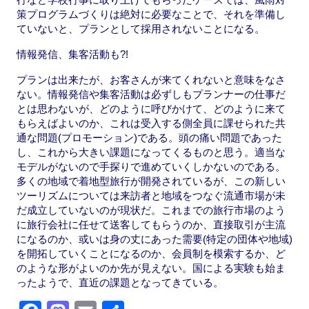
策プログラムづくりは絶対に必要なことで、それを準備し
ていないと、プランとして採用されないことになる。
情報発信、集客活動も?!
プランは出来たが、お客さんが来てくれないと意味をなさ
ない。情報発信や集客活動は必ずしもプランナーの仕事だ
とは思わないが、どのように呼びかけて、どのように来て
もらえばよいのか、これは受入する側全員に課せられた共
通な問題(プロモーション)である。頭の痛い問題であった
し、これから大きい課題になってくるものと思う。適当な
モデルがないので手探りで進めていくしかないのである。
多くの地域で着地型旅行が開発されているが、この新しい
ツーリズムについては来訪者と地域をつなぐ流通市場が未
だ成立していないのが現状だ。これまでの旅行市場のよう
に旅行会社に任せて送客してもらうのか、直接取引が主流
になるのか、或いは身の丈にあった需要(特定の団体や地域)
を開拓していくことになるのか、会員制を模索するか、ど
のような形がよいのか先が見えない。国による実験も始ま
ったようで、直近の課題となってきている。