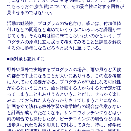
うになったことだが、来訪者を明確にすることで、負担し
てもらうお金(参加費)について、その妥当性に対する回答が
見出せるのではないか。
活動の継続性、プログラムの特色付け、或いは、付加価値
付けなどの問題など進めていくうちにいろいろな課題が生
じてくる。そんな時は誰に来てもらいたいのかという、プ
ログラムの原点に立ち戻って考えてみることは課題を解決
するのに参考になるだろうと思うに至っている。
■雨対策も忘れずに
野外や屋外で実施するプログラムの場合、雨や風など天候
の都合で中止になることが大いにありうる。この点を考慮
に入れておく必要がある。プログラムが中止になる可能性
があるということは、旅を計画する人からすると予定が狂
ってしまうこともありうるということだし、せっかく楽し
みにしておられた人をがっかりさせてしまうことになる。
計画を立て訪れる校外学習や修学旅行の場合は代案がない
と計画が成り立たなくなる。サンゴウオッチングなどは小
雨の場合でも決行したが、ビーチコミングの場合などは浜
辺歩きに代わる案を用意して対応してきた。特に、修学旅
行など学校行事に取り上げてもらったケースでは、風雨対