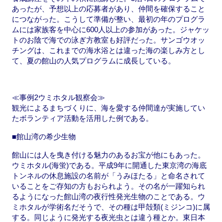
あったが、予想以上の応募者があり、仲間を確保すること
につながった。こうして準備が整い、最初の年のプログラ
ムには家族客を中心に600人以上の参加があった。ジャケッ
トのお陰で海での泳ぎ方教室も好評だった。サンゴウオッ
チングは、これまでの海水浴とは違った海の楽しみ方とし
て、夏の館山の人気プログラムに成長している。
≪事例2ウミホタル観察会≫
観光によるまちづくりに、海を愛する仲間達が実施してい
たボランティア活動を活用した例である。
■館山湾の希少生物
館山には人を曳き付ける魅力のあるお宝が他にもあった。
ウミホタル(海蛍)である。平成9年に開通した東京湾の海底
トンネルの休息施設の名前が「うみほたる」と命名されて
いることをご存知の方もおられよう。その名が一躍知られ
るようになった館山湾の夜行性発光生物のことである。ウ
ミホタルが学術名だそうで、その種は甲殻類(ミジンコ)に属
する。同じように発光する夜光虫とは違う種とか。東日本