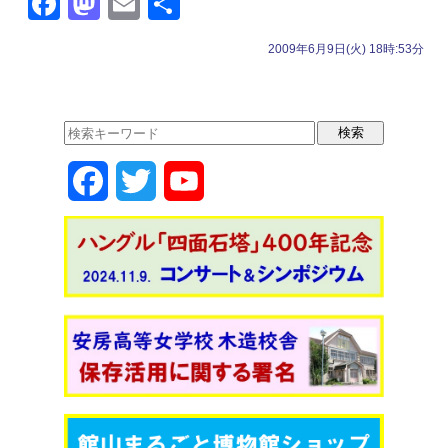
F
M
E
共
a
a
m
有
2009年6月9日(火) 18時:53分
c
st
ail
e
o
b
d
o
o
F
T
Y
o
n
k
a
w
o
c
i
u
e
t
T
b
t
u
o
e
b
o
r
e