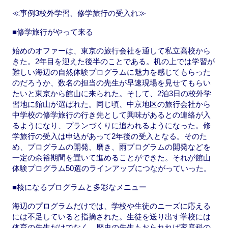
≪事例3校外学習、修学旅行の受入れ≫
■修学旅行がやって来る
始めのオファーは、東京の旅行会社を通して私立高校から
きた。2年目を迎えた後半のことである。机の上では学習が
難しい海辺の自然体験プログラムに魅力を感じてもらった
のだろうか、数名の担当の先生が早速現場を見せてもらい
たいと東京から館山に来られた。そして、2泊3日の校外学
習地に館山が選ばれた。同じ頃、中京地区の旅行会社から
中学校の修学旅行の行き先として興味があるとの連絡が入
るようになり、プランづくりに追われるようになった。修
学旅行の受入は申込があって2年後の受入となる。そのた
め、プログラムの開発、磨き、雨プログラムの開発などを
一定の余裕期間を置いて進めることができた。それが館山
体験プログラム50選のラインアップにつながっていった。
■核になるプログラムと多彩なメニュー
海辺のプログラムだけでは、学校や生徒のニーズに応える
には不足していると指摘された。生徒を送り出す学校には
体育の先生だけでなく、歴史の先生もおられれば家庭科の