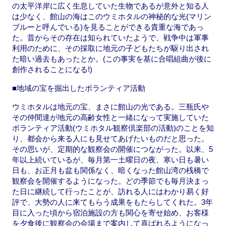
の太平洋岸に広く生息していた生物であるが意外と知る人
は少なく、館山の海はこのウミホタルの神秘的な光(マリン
ブルーと呼んでいる)を見ることができる貴重な海であっ
た。昔からその存在は知られていたようで、戦争中は軍事
利用のために、その採取に地元の子どもたちが駆り出され
た暗い過去もあったとか。(この事実を基に合唱組曲が後に
創作されることになる!)
■地域の宝を掘出したボランティア活動
ウミホタルは地元の宝、まさに館山の光である。三瓶氏や
その仲間達が地元の高齢女性と一緒になって実施していた
ボランティア活動(ウミホタル観察倶楽部の活動)のことを知
り、都会から来る人にも見せてあげたいものだと思った。
その思いが、定期的な観察会の開催につながった。以来、5
年以上続いているが、毎月第一土曜日の夜、寒い日も暑い
日も、お正月も盆も関係なく、暗くなった館山湾の桟橋で
観察会を開催するようになった。どの季節でも毎月決まっ
た日に継続して行ったことが、訪れる人にはわかり易く好
評で、大勢の人に来てもらう成果をもたらしてくれた。3年
目に入った頃から宿泊施設の方も関心を寄せ始め、お客様
を夕食後に観察会の会場まで案内して喜ばれるようになっ