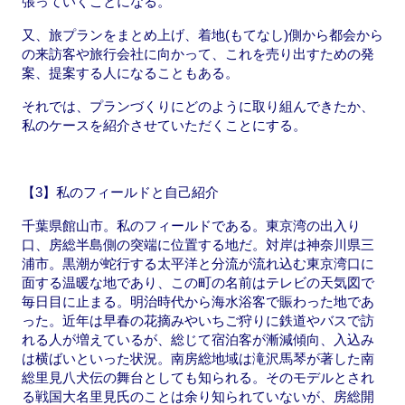
張っていくことになる。
又、旅プランをまとめ上げ、着地(もてなし)側から都会から
の来訪客や旅行会社に向かって、これを売り出すための発
案、提案する人になることもある。
それでは、プランづくりにどのように取り組んできたか、
私のケースを紹介させていただくことにする。
【3】私のフィールドと自己紹介
千葉県館山市。私のフィールドである。東京湾の出入り
口、房総半島側の突端に位置する地だ。対岸は神奈川県三
浦市。黒潮が蛇行する太平洋と分流が流れ込む東京湾口に
面する温暖な地であり、この町の名前はテレビの天気図で
毎日目に止まる。明治時代から海水浴客で賑わった地であ
った。近年は早春の花摘みやいちご狩りに鉄道やバスで訪
れる人が増えているが、総じて宿泊客が漸減傾向、入込み
は横ばいといった状況。南房総地域は滝沢馬琴が著した南
総里見八犬伝の舞台としても知られる。そのモデルとされ
る戦国大名里見氏のことは余り知られていないが、房総開