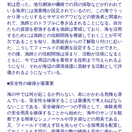
初は思った。地引網漁や磯根での貝の採取などが行われて
いる海岸には漁業権が設定されているのだ。この海でうっ
かり潜ったりするとサザエやアワビなどの密漁者と間違わ
れて、漁師とのトラブルに巻き込まれることになる。自分
たちの資源を密漁する者を漁師は警戒しており、海を活用
するためには漁師との信頼関係を構築しておくことが不可
欠であることを知り、漁業組合からの了解取り付けに赴い
た。こうしてフィールドの範囲を設定することができた。
その後、漁師との信頼関係は深まり、活動が活発になると
ともに、今では周辺の海を看視する役割まで与えられるよ
うになり、それが海辺の環境保護に貢献する活動として評
価されるようになっている。
■安全性の確保が最重要
海の中では何が起こるか判らない。命にかかわる危険も潜
んでいる。安全性を確保することは最優先で考えねばなら
ないことである。安全確保の一つの手段として、体験者用
の安全用具を確保することから始めた。海中のサンゴを観
察できる簡単なシュノーケルや浮き袋などの用具である。
又、フィールドで絶えず目を光らせている指導員を配置し
ておくことも大切だ。指導員の数の確保も安全に係わって