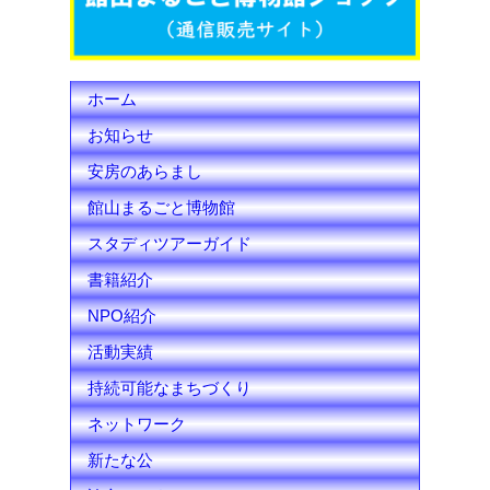
k
C
h
ホーム
a
お知らせ
n
安房のあらまし
n
館山まるごと博物館
e
スタディツアーガイド
l
書籍紹介
NPO紹介
活動実績
持続可能なまちづくり
ネットワーク
新たな公