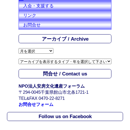
入会・支援する
リンク
お問合せ
アーカイブ / Archive
ア
ー
カ
イ
問合せ / Contact us
ブ
/
NPO法人安房文化遺産フォーラム
A
〒294-0045千葉県館山市北条1721-1
r
TEL&FAX 0470-22-8271
c
お問合せフォーム
h
i
Follow us on Facebook
v
e