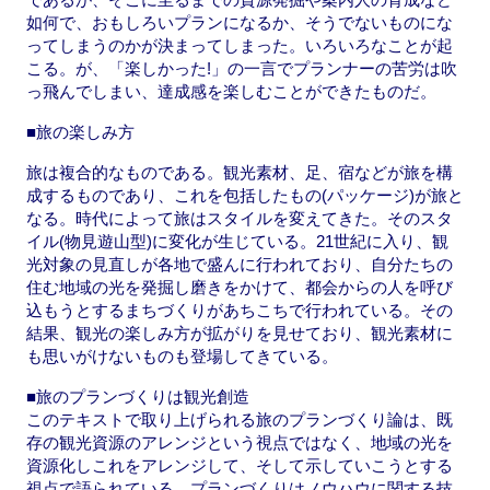
如何で、おもしろいプランになるか、そうでないものにな
ってしまうのかが決まってしまった。いろいろなことが起
こる。が、「楽しかった!」の一言でプランナーの苦労は吹
っ飛んでしまい、達成感を楽しむことができたものだ。
■旅の楽しみ方
旅は複合的なものである。観光素材、足、宿などが旅を構
成するものであり、これを包括したもの(パッケージ)が旅と
なる。時代によって旅はスタイルを変えてきた。そのスタ
イル(物見遊山型)に変化が生じている。21世紀に入り、観
光対象の見直しが各地で盛んに行われており、自分たちの
住む地域の光を発掘し磨きをかけて、都会からの人を呼び
込もうとするまちづくりがあちこちで行われている。その
結果、観光の楽しみ方が拡がりを見せており、観光素材に
も思いがけないものも登場してきている。
■旅のプランづくりは観光創造
このテキストで取り上げられる旅のプランづくり論は、既
存の観光資源のアレンジという視点ではなく、地域の光を
資源化しこれをアレンジして、そして示していこうとする
視点で語られている。プランづくりはノウハウに関する技