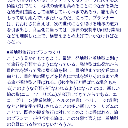
術論だけでなく、地域の価値を高めることにつながる新た
な観光創造論として理解していくべきであろう。志を高く
もって取り組んでいきたいものだ。従って、プランナー
は、おおげさに言えば、次の世代にも引継げる地域の魅力
を引き出し、商品化に当っては、法律の規制事項(旅行業法)
などを理解した上で、構想をまとめ上げていかなければな
らない。
■着地型旅行のプランづくり
こういう見かたもできよう。最近、発地型と着地型に別け
て旅行を分類するようになっている。発地型は出発地から
目的地を巡って元に戻る旅を指し、目的地までの交通は自
由とし、目的地の駅などを起点に地域を巡りその点まで戻
る旅が着地型と呼ばれる。(注:小旅行と呼ばれる場合もあ
る)このような分類が行なわれるようになったのは、新しい
旅の形(ニューツーリズム)が台頭してきてからである。エ
コ、グリーン(農業体験)、ヘルス(健康)、ヘリテージ(遺産)
などと横文字で現わされることの多い新しいツーリズムの
ことで、既存の観光旅行に対してこのように呼ばれる。旅
のプランナーが担当する旅は、この分類で言えば、着地型
の分野に当る旅ではないだろうか。