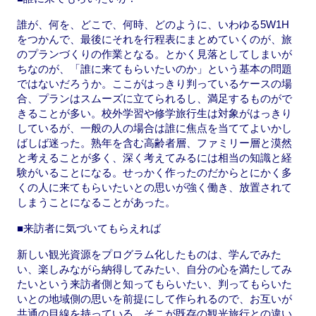
誰が、何を、どこで、何時、どのように、いわゆる5W1H
をつかんで、最後にそれを行程表にまとめていくのが、旅
のプランづくりの作業となる。とかく見落としてしまいが
ちなのが、「誰に来てもらいたいのか」という基本の問題
ではないだろうか。ここがはっきり判っているケースの場
合、プランはスムーズに立てられるし、満足するものがで
きることが多い。校外学習や修学旅行生は対象がはっきり
しているが、一般の人の場合は誰に焦点を当ててよいかし
ばしば迷った。熟年を含む高齢者層、ファミリー層と漠然
と考えることが多く、深く考えてみるには相当の知識と経
験がいることになる。せっかく作ったのだからとにかく多
くの人に来てもらいたいとの思いが強く働き、放置されて
しまうことになることがあった。
■来訪者に気づいてもらえれば
新しい観光資源をプログラム化したものは、学んでみた
い、楽しみながら納得してみたい、自分の心を満たしてみ
たいという来訪者側と知ってもらいたい、判ってもらいた
いとの地域側の思いを前提にして作られるので、お互いが
共通の目線を持っている。そこが既存の観光旅行との違い