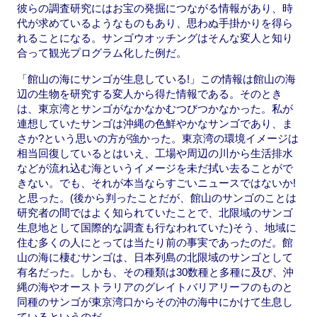
彼らの調査研究にはお宝の発掘につながる情報があり、時
代が求めているようなものもあり、思わぬ手掛かりを得ら
れることになる。サンゴウオッチングはそんな変人と知り
合って観光プログラム化した例だ。
「館山の海にサンゴが生息している!」この情報は館山の海
辺の生物を研究する変人から得た情報である。そのとき
は、東京湾とサンゴがなかなかむつびつかなかった。私が
連想していたサンゴは沖縄の色鮮やかなサンゴであり、ま
さか?という思いの方が強かった。東京湾の環境イメージは
相当回復しているとはいえ、工場や周辺の川から生活排水
などが流れ込む海というイメージを未だ拭い去ることがで
きない。でも、それが本当ならすごいニュースではないか!
と思った。(後から判ったことだが、館山のサンゴのことは
研究者の間ではよく知られていたことで、北限域のサンゴ
生息地として国際的な調査も行なわれていた)そう、地域に
住む多くの人にとっては当たり前の事実であったのだ。館
山の海に棲むサンゴは、日本列島の北限域のサンゴとして
有名だった。しかも、その種類は30数種と多種に及び、沖
縄の海やオーストラリアのグレイトバリアリーフのものと
同種のサンゴが東京湾口からその沖の海中にかけて生息し
ているというのだ。