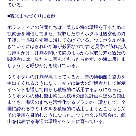
ている。
■観光まちづくりに貢献
ボランティアの仲間たちは、美しい海の環境を守るために
観察会を開催してきた。採取したウミホタルは観察会の終
了後、一匹残らず海に帰してあげている。ウミホタルが生
きていくにはきれいな海が必要なのです!と見学に訪れた人
に声をかけ、評判を聞いて隣のまちから採取に来た観光の
関係者には、見た人に喜んでもったら必ずこの海に戻しま
しょう、と呼びかけを続けている。
ウミホタルの評判が高まってくると、県の博物館も協力を
申出てくれるようになり、今では最大の理解者として展示
イベントを通して自らも積極的に活用するようになった。
ウミホタルの棲む館山湾に大桟橋の建設計画を進める館山
市でも、海辺のまちを活性化するプランの一環として、全
国に誇れるウミホタルを積極的に活用しようとこちらも又
その活用を目論むようになった。ウミホタル観察会は、館
山を代表する海辺の環境イベントに育っている。