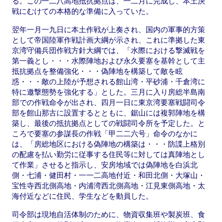
る。この一二八高地抵抗拠点は、一二月に完成し、本土決
戦にむけての本格的な準備に入っていた。
翌年一月一九日に本土作戦が上奏され、国内の軍事的方策
として帝国陸軍作戦計画大綱が示され、これに準拠した東
京湾守備兵団作戦方針大綱では、「水際における撃滅戦を
第一義とし・・・水際陣地および永久要塞を基幹として主
抵抗拠点を整備強化・・・偽陣地を構築して敵を眩
惑・・・敵の上陸が予想される館山湾・平砂浦・千倉湾に
特に邀撃態勢を強化する」とした。三月に入り房総半島南
部での作戦命令が出され、四月一日に東京湾要塞戦闘司令
部を館山那古に設置するとともに、鋸山には複郭陣地を構
築し、最後の抵抗拠点としての戦闘司令所を予定した。と
ころで要塞の参謀長の作戦「甲二二六号」命令のなかに
は、「房総地区における偽陣地の構築は・・・防諜上格別
の配慮を払い勤労に従事する住民等に対しては真陣地とし
て作業」させると指示し、安房地域では偽陣地を白浜北
側・七浦・健田村・一一二高地付近・和田北側・大塚山・
宝性寺西北側高地・内浦湾西北側高地・江見東側高地・太
海付近などに住民、学生などを動員した。
司令部は現地自活体制のために、物資収集班や製炭班、食