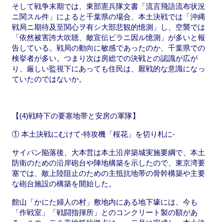
そして戦争末期では、東部憲兵隊文書「流言飛語流布状況
ニ関スル件」によると千葉県の場合、本土決戦では「沖縄
戦局ニ期待及至関心ヲ有シ大部悲観的憶測」し、空襲では
「依然被害誇大吹聴、敵宣伝ビラニ因ル憶測」が多いと報
告している。戦局の動向に敏感であったのか、千葉県での
検挙者が多い。つまり次は房総での決戦との認識が広が
り、厳しい監視下にあっても住民は、厭戦的な意識になっ
ていたのではないか。
【(4)戦時下の要塞地帯と安房の軍隊】
① 本土決戦にむけて-特攻機「桜花」を切り札に-
サイパン陥落後、大本営は本土沿岸築城実施要綱で、本土
防衛のための沿岸砲台や陣地構築を示したので、東京湾要
塞では、敵上陸阻止のための主抵抗地帯の骨幹構築や主要
な砲台施設の構築を開始した。
館山「かにた婦人の村」敷地内にある地下壕には、今も
「作戦室」「戦闘指揮所」とのコンクリート製の額があ