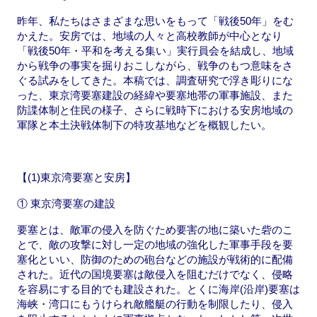
昨年、私たちはさまざまな思いをもって「戦後50年」をむ
かえた。安房では、地域の人々と高校教師が中心となり
「戦後50年・平和を考える集い」実行員会を結成し、地域
から戦争の事実を掘りおこしながら、戦争のもつ意味をさ
ぐる試みをしてきた。本稿では、調査研究で浮き彫りにな
った、東京湾要塞建設の経緯や要塞地帯の軍事施設、また
防諜体制と住民の様子、さらに戦時下における安房地域の
軍隊と本土決戦体制下の特攻基地などを概観したい。
【(1)東京湾要塞と安房】
① 東京湾要塞の建設
要塞とは、敵軍の侵入を防ぐため要害の地に築いた砦のこ
とで、敵の攻撃に対し一定の地域の強化した軍事手段を要
塞化といい、防御のための砲台などの施設が戦術的に配備
された。近代の国境要塞は敵侵入を阻むだけでなく、侵略
を容易にする目的でも建設された。とくに海岸(沿岸)要塞は
海峡・湾口にもうけられ敵艦艇の行動を制限したり、侵入