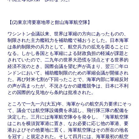
【(2)東京湾要塞地帯と館山海軍航空隊】
ワシントン会議以来、世界は軍縮の方向にあったものの、
制限された主力艦戦力を補助艦で補おうとした。日本海軍
は条約制限外の兵力として、航空兵力の拡充を図ることに
なる。しかし各国とも軍縮による財政負担の軽減が課題と
されていたので、二九年の世界大恐慌を頂点とする世界的
経済不況のとき、国際会議を望む声が高まり、翌三〇年ロ
ンドンにおいて、補助艦制限のための軍縮会議が開催され
た。再び対米七割が下回ったことで、海軍内部に軍縮反対
の声が高まったが、不況さなかの建艦競争は、日本に不利
との国際的な見地から条約は批准された。
ところで一九一六(大五)年、海軍からの航空兵力要求にそっ
て、議会では航空隊設備費を承認し、飛行隊三隊の配備を
決定した。三月には海軍航空隊令を発令し、「海軍航空隊
はこれを横須賀軍港に置き、なお必要に応じ他の軍港、要
港およびその他要地に置く。海軍航空隊はその所在の地名
を冠す」と規定された。そして四月には、海軍最初の航空