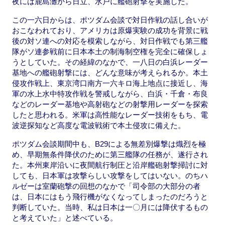
夜には鹿島灘から日立、水戸に艦砲射撃を実施した。
この一六日からは、ポツダム会談で対日作戦の話し合いが
おこなわれており、アメリカは原爆実験の成功を背景に戦
後の対ソ連への対応を模索しながら、対日作戦でも第三艦
隊がソ連参戦前に日本本土の制海制空権を完全に確保しょ
うとしていた。その経緯のなかで、一八日の白浜レーダー
基地への艦砲射撃には、どんな意味が考えられるか。本土
侵攻作戦上、東京湾口南方一六キロ海上地点に接近し、海
軍の水上水中特攻作戦を警戒しながら、白浜・千倉・布良
などのレーダー基地や高射砲などの射撃用レーダーを探索
したと思われる。米軍は高性能なレーダー技術をもち、電
波逆探知など高度な電波戦術で本土侵攻に備えた。
ポツダム会談期間中も、B29による無差別爆撃は熾烈を極
め、早期無条件降伏のために第三艦隊の任務が、遂行され
た。本州東岸沿いに夜間航行制圧と沿岸艦砲射撃掃討に対
しても、日本軍は攻撃らしい攻撃をしてはいない。のちハ
ルゼーは室蘭砲撃の回想のなかで「司令部の大部分の者
は、日本にはもう飛行機がなくなってしまったのだろうと
判断していた。当時、私は日本は一〇月には降伏するもの
と考えていた」と述べている。