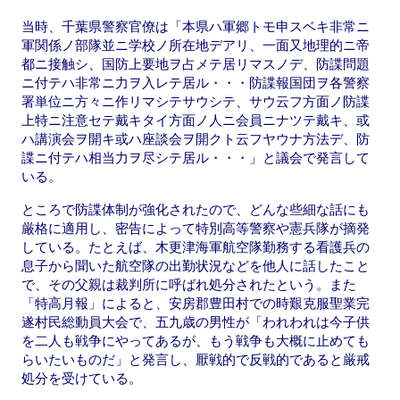
当時、千葉県警察官僚は「本県ハ軍郷トモ申スベキ非常ニ
軍関係ノ部隊並ニ学校ノ所在地デアリ、一面又地理的ニ帝
都ニ接触シ、国防上要地ヲ占メテ居リマスノデ、防諜問題
ニ付テハ非常ニ力ヲ入レテ居ル・・・防諜報国団ヲ各警察
署単位ニ方々ニ作リマシテサウシテ、サウ云フ方面ノ防諜
上特ニ注意セテ戴キタイ方面ノ人ニ会員ニナツテ戴キ、或
ハ講演会ヲ開キ或ハ座談会ヲ開クト云フヤウナ方法デ、防
諜ニ付テハ相当力ヲ尽シテ居ル・・・」と議会で発言して
いる。
ところで防諜体制が強化されたので、どんな些細な話にも
厳格に適用し、密告によって特別高等警察や憲兵隊が摘発
している。たとえば、木更津海軍航空隊勤務する看護兵の
息子から聞いた航空隊の出勤状況などを他人に話したこと
で、その父親は裁判所に呼ばれ処分されたという。また
「特高月報」によると、安房郡豊田村での時艱克服聖業完
遂村民総動員大会で、五九歳の男性が「われわれは今子供
を二人も戦争にやってあるが、もう戦争も大概に止めても
らいたいものだ」と発言し、厭戦的で反戦的であると厳戒
処分を受けている。