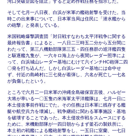
湾口突破企図を阻止」すると定め作戦任務を指示した。
そして七月一八日夜、白浜が米軍の艦砲射撃を受けた。当
時この出来事について、日本軍当局は住民に「潜水艦から
の砲撃」と発表している。
米国戦略爆撃調査団「対日戦すなわち太平洋戦争に関する
最終報告書」によると、一八日二三時五二分から五分間に
わたって、第三八機動部隊第三五・四任務群の巡洋艦四隻
と駆逐艦九隻が、一六キロ海上から夜間レーダー照準によ
って、白浜城山レーダー基地にむけて六インチHC砲弾二四
〇発を打ち込んだ。しかし白浜レーダー基地には命中せ
ず、付近の島崎村に三七発が着弾し、六名が死亡し一七名
が負傷したという。
ところで六月二一日米軍の沖縄全島確保宣言後、ハルゼー
大将が率いる一〇五隻の米海軍太平洋艦隊は、七月一日に
本土侵攻事前作戦にでた。その任務は日本軍に残存する艦
艇や航空兵力を壊滅し、戦争継続に関わる軍事施設・基地
を破壊することであった。本土侵攻作戦をスムースにする
ために、米機動部隊が一四日朝からまず釜石の製鉄所に、
本土初の戦艦による艦砲射撃をし、一五日に室蘭、一七日