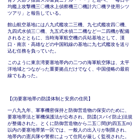
均艦上攻撃機三〇機水上偵察機三〇機計六〇機ヲ使用シツ
ツアリ」と報告している。
館山航空基地には八九式艦攻二三機、九七式艦攻四〇機、
九四式水偵三〇機、九五式水偵二二機など一二四機が配備
されるとともに、当時海軍航空機の兵站基地として、漢
口・南京・高雄などの中国戦線の基地に九七式艦攻を送り
込む任務を負っていた。
このように東京湾要塞地帯内の二つの海軍航空隊は、太平
洋地域とつながった重要拠点だけでなく、中国侵略の最前
線でもあった。
【(3)要塞地帯の防諜体制と安房の住民】
一八九九年、軍事機密保持と防御営造物の保安のために、
要塞地帯法と軍機保護法が公布され、防諜(スパイ防止)法規
が整備された。とくに防御営造物から二五〇間(約四五五m)
以内の要塞地帯第一区では、一般人の出入りが制限され、
地帯内の憲兵隊や警察によって住民が厳しく監視された。