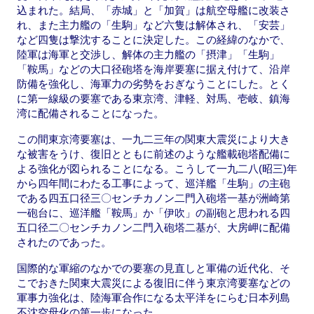
込まれた。結局、「赤城」と「加賀」は航空母艦に改装さ
れ、また主力艦の「生駒」など六隻は解体され、「安芸」
など四隻は撃沈することに決定した。この経緯のなかで、
陸軍は海軍と交渉し、解体の主力艦の「摂津」「生駒」
「鞍馬」などの大口径砲塔を海岸要塞に据え付けて、沿岸
防備を強化し、海軍力の劣勢をおぎなうことにした。とく
に第一線級の要塞である東京湾、津軽、対馬、壱岐、鎮海
湾に配備されることになった。
この間東京湾要塞は、一九二三年の関東大震災により大き
な被害をうけ、復旧とともに前述のような艦載砲塔配備に
よる強化が図られることになる。こうして一九二八(昭三)年
から四年間にわたる工事によって、巡洋艦「生駒」の主砲
である四五口径三〇センチカノン二門入砲塔一基が洲崎第
一砲台に、巡洋艦「鞍馬」か「伊吹」の副砲と思われる四
五口径二〇センチカノン二門入砲塔二基が、大房岬に配備
されたのであった。
国際的な軍縮のなかでの要塞の見直しと軍備の近代化、そ
こでおきた関東大震災による復旧に伴う東京湾要塞などの
軍事力強化は、陸海軍合作になる太平洋をにらむ日本列島
不沈空母化の第一歩になった。