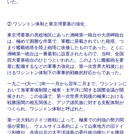
いた。
② ワシントン体制と東京湾要塞の強化
東京湾要塞の房総地区にあった洲崎第一砲台や大房岬砲台
は、極めて困難な作業で、軍艦に搭載されていた砲塔、つ
まり艦載砲塔を陸上砲塔に改修したものであった。とくに
洲崎第一砲台は一番最初に設置されたもので、当時、全国
四大要塞砲台のひとつといわれた。このように艦載砲を要
塞に配備するなどの軍事力強化は、第一次世界大戦後にお
けるワシントン体制下の軍事的戦略的対応からであった。
一九二一(大一〇)年一一月から翌年二月まで、ワシントンに
おいて海軍軍備制限と極東・太平洋に関する国際会議が開
催された。この会議で、第一次世界大戦後の極東における
戦勝国間の相互関係と、アジア諸民族に対する支配体制が
つくられ、ワシントン体制と呼ばれた。
第一次大戦のドイツ敗戦によって、極東での列強の勢力関
係が変動し、ヴェルサイユ条約によって山東地方の旧ドイ
ツ利権や、赤道以北の太平洋諸島の委任統治権などを獲得