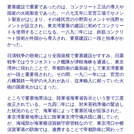
要塞建設で重要であったのは、コンクリート工法の導入や
国産の火砲製造であった。一八七五年に官営工場でセメン
ト製造がはじまり、その後民営の小野田セメントや浅野セ
メントが設立され、東京湾要塞の建設に初めてコンクリー
トを使用することになる。一八九〇年には、鉄筋コンクリ
ート技術が外国から導入され、要塞建設に一段と拍車がか
かった。
日清戦争の勃発により全国規模で要塞建設がすすみ、日露
戦争ではウラジオストック艦隊が津軽海峡を通過し、東京
湾外に現れたことで、帝都防衛の最前線として東京湾要塞
が一段と重要視された。その間、一九〇一年には、官営の
八幡製鉄一号炉の火入れがあり、従来輸入に頼っていた火
砲の国産化がはじまった。
ところで要塞地帯法は、陸軍省海軍省告示という形で三度
改正されている。一九四〇年には、対米英戦準備の緊迫し
た状況のもとで、海軍省によって要塞区域が拡張された。
東京湾要塞地帯は主に陸軍東京湾守備兵団に属していた
が、海域部が海軍横須賀鎮守府管轄なので、東京湾口や横
須賀軍港の防御では、連携することで帝都防衛に関わって