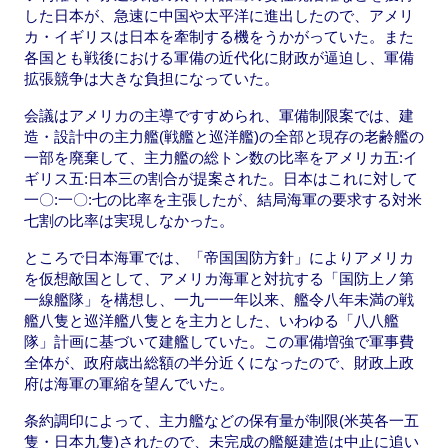
した日本が、急速に中国や太平洋に進出したので、アメリ
カ・イギリスは日本を牽制する機をうかがっていた。また
各国とも戦後における軍備の近代化に財政が逼迫し、軍備
拡張競争は大きな負担になっていた。
会議はアメリカの主導ですすめられ、軍備制限案では、建
造・設計中の主力艦(戦艦と巡洋艦)の全部と現存の老齢艦の
一部を廃棄して、主力艦の総トン数の比率をアメリカ五:イ
ギリス五:日本三の割合が提案された。日本はこれに対して
一〇:一〇:七の比率を主張したが、結局海軍の要求する対米
七割の比率は実現しなかった。
ところで日本海軍では、「帝国国防方針」によりアメリカ
を仮想敵国として、アメリカ海軍と対抗する「国防上ノ第
一線艦隊」を構想し、一九一一年以来、艦令八年未満の戦
艦八隻と巡洋艦八隻とを主力とした、いわゆる「八八艦
隊」計画に基づいて建艦していた。この軍備増強で軍事費
全体が、政府歳出総額の半分近くになったので、財政上政
府は海軍の軍縮を望んでいた。
条約調印によって、主力艦などの保有量が制限(米英各一五
隻・日本九隻)されたので、未完成の艦艇建造は中止に追い