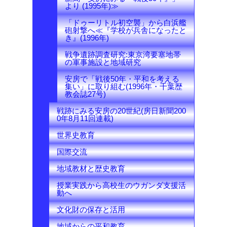
より (1995年)≫
「ドゥーリトル初空襲」から白浜艦
砲射撃へ≪『学校が兵舎になったと
き』(1996年)
戦争遺跡調査研究:東京湾要塞地帯
の軍事施設と地域研究
安房で「戦後50年・平和を考える
集い」に取り組む(1996年・千葉歴
教会誌27号)
戦跡にみる安房の20世紀(房日新聞200
0年8月11回連載)
世界史教育
国際交流
地域教材と歴史教育
授業実践から高校生のウガンダ支援活
動へ
文化財の保存と活用
地域からの平和教育