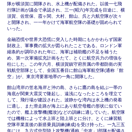
隊が横須賀に開隊され、水上機が配備された。以後一七飛
行隊計画が議会で承認され、三一(昭六)年完成を目途に、横
須賀、佐世保、霞ヶ関、大村、館山、呉と六航空隊が次々
と開隊され、一一年かけて海軍航空隊の基礎が固められて
いった。
金融恐慌や世界大恐慌に突入した時期にもかかわらず国家
財政上、軍事費の拡大が図られたことである。ロンドン軍
縮条約が調印された年に、海軍は補助艦の不足を補うた
め、第一次軍備拡充計画をたて、とくに航空兵力の増強を
柱にした。この年六月、横須賀鎮守府所属の帝都防衛の実
戦航空部隊として、全国五番目に館山海軍航空隊(通称「館
空」)が、東京湾要塞地帯の一角に開隊した。
館山湾岸の笠名海岸と沖の島、さらに鷹の島を結ぶ一帯の
海底が関東大震災で隆起し、遠浅になったところを埋立て
して、飛行場が建設された。波静かな湾内は水上機の発着
に適し、また滑走路が海上にあり航空母艦の形状に似てい
たので、艦上攻撃機(艦攻)などの訓練に適していた。航空隊
では機種によって水上班と陸上班とに分け、とくに練習航
空隊卒業直後の新搭乗員訓練(練成)を受け持った。一九三五
年には、九六式中型陸上攻撃機(通称「中攻」)部隊が配備さ