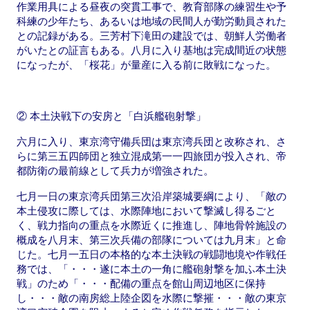
作業用具による昼夜の突貫工事で、教育部隊の練習生や予
科練の少年たち、あるいは地域の民間人が勤労動員された
との記録がある。三芳村下滝田の建設では、朝鮮人労働者
がいたとの証言もある。八月に入り基地は完成間近の状態
になったが、「桜花」が量産に入る前に敗戦になった。
② 本土決戦下の安房と「白浜艦砲射撃」
六月に入り、東京湾守備兵団は東京湾兵団と改称され、さ
らに第三五四師団と独立混成第一一四旅団が投入され、帝
都防衛の最前線として兵力が増強された。
七月一日の東京湾兵団第三次沿岸築城要綱により、「敵の
本土侵攻に際しては、水際陣地において撃滅し得るごと
く、戦力指向の重点を水際近くに推進し、陣地骨幹施設の
概成を八月末、第三次兵備の部隊については九月末」と命
じた。七月一五日の本格的な本土決戦の戦闘地境や作戦任
務では、「・・・遂に本土の一角に艦砲射撃を加ふ本土決
戦」のため「・・・配備の重点を館山周辺地区に保持
し・・・敵の南房総上陸企図を水際に撃摧・・・敵の東京