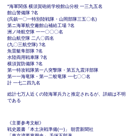
*海軍関係 横須賀砲術学校館山分校 一三九五名
館山警備隊 ?名
(呉鎮一〇一特別陸戦隊・山岡部隊三五〇名)
第ニ海軍航空廠館山補給工場 ?名
洲ノ埼航空隊 一一〇〇〇名
館山航空隊 二八〇四名
(九〇三航空隊) ?名
魚雷艇隼部隊 ?名
水陸両用戦車隊 ?名
横須賀防備隊 ?名
第一特攻戦隊第一八突撃隊・第五九震洋部隊
第一一海竜隊・第一二蛟竜隊 一七〇〇名
計 一七二四九名
総計七万人近くの陸海軍兵力と推定されるが、詳細は不明
である
《主要参考文献》
戦史叢書「本土決戦準備(一)」 朝雲新聞社
「東京湾要塞歴史」 毛塚五郎著