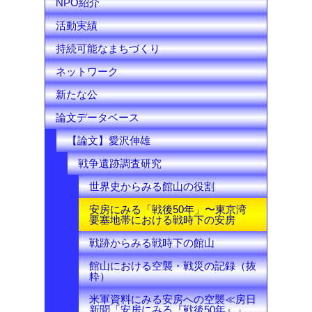
NPO紹介
活動実績
持続可能なまちづくり
ネットワーク
新たな公
論文データベース
【論文】愛沢伸雄
戦争遺跡調査研究
世界史からみる館山の役割
安房にみる「戦後50年」〜東京湾
要塞地帯における戦時下の安房
戦跡からみる戦時下の館山
館山における空襲・戦災の記録（抜
粋）
米軍資料にみる安房への空襲≪房日
新聞「安房にみる『戦後50年』」