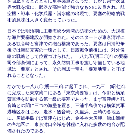
を阻止するととともに軍事拠点となった。しかし第一次世
界大戦を境に、武器が高性能で強力なものに改良され、航
空機・戦車・化学兵器・潜水艦の出現で、要塞の戦略的戦
術的意味は大きく変わっていった。
日本では明治期に主要海峡や港湾の防衛のための、大規模
な海岸要塞建設が開始された。そのスタートが東京湾岸に
ある観音崎と富津での砲台構築であった。要塞は日清戦争
後では海防充実の一環として、日露戦争前後には、対外侵
略の戦略として位置づけられた。一八九五(明三〇)年の要塞
司令部条例によって、永久防御工事を施し守備している地
域は「要塞」とされ、その周辺一帯も「要塞地帯」と呼ば
れることとなった。
なかでも一八八〇(明一三)年に起工され、一九三二(昭七)年
に完成した東京湾口にある「東京湾要塞」は、帝都と横須
賀軍港を防御する第一級の要塞であった。まず富津岬と観
音崎との間に三つの海堡を置き、三浦半島側では横須賀軍
港地区をはじめ、走水・観音崎、久里浜、三崎の各地区
に、房総半島では富津をはじめ、金谷や大房岬、館山洲崎
の各地区に、東京湾口全域を射程に入れた多数の砲台が配
備されたのである。