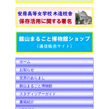
e
t
T
b
t
u
o
e
b
o
r
e
k
C
h
ホーム
a
お知らせ
n
安房のあらまし
n
館山まるごと博物館
e
スタディツアーガイド
l
書籍紹介