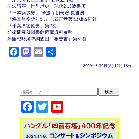
岩波講座「世界歴史」現代2 岩波書店
「日本築城史」 浄法寺朝美著 原書房
「海軍航空隊年誌」永石正孝著 出版協同社
「千葉県警察史」第2巻
防衛研究所図書館所蔵資料参照
米国戦略爆撃調査団「報告書」第37巻
F
M
E
共
a
a
m
有
2009年3月6日(金) 12時:18分
c
st
ail
e
o
b
d
o
o
F
T
Y
o
n
k
a
w
o
c
i
u