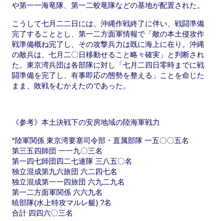
や第一一海竜隊、第一二蛟竜隊などの基地が配置された。
こうして七月二二日には、沖縄作戦終了に伴い、戦闘準備
完了することとし、第一二方面軍情報で「敵の本土侵攻作
戦準備概ね完了し、その攻撃兵力は既に海上に在り。沖縄
の敵兵は、七月二〇日移動せること略々確実」と判断され
た。東京湾兵団は各部隊に対し「七月二四日零時までに戦
闘準備を完了し、有事即応の態勢を整える」ことを命じた
まま、敗戦をむかえたのであった。
《参考》本土決戦下の安房地域の陸海軍戦力
*陸軍関係 東京湾要塞司令部・直属部隊 一五〇〇五名
第三五四師団 一一九〇三名
第一四七師団四二七連隊 三八五〇名
独立混成第九六旅団 六二四七名
独立混成第一一四旅団 六九二九名
第一二方面軍関係 六六九名
暁部隊(水上特攻マルレ艇) ?名
合計 四四六〇三名