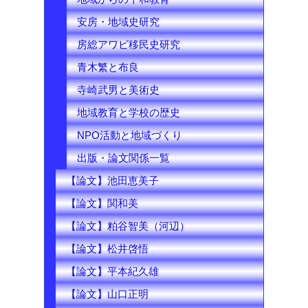
安房・地域史研究
房総アワビ移民史研究
青木繁と布良
寺崎武男と美術史
地域教育と学校の歴史
NPO活動と地域づくり
出版・論文関係一覧
【論文】池田恵美子
【論文】関和美
【論文】粕谷智美（河辺）
【論文】松井啓悟
【論文】平本紀久雄
【論文】山口正明