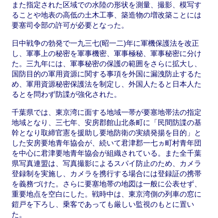
また指定された区域での水陸の形状を測量、撮影、模写す
ることや地表の高低の土木工事、築造物の増改築ことには
要塞司令部の許可が必要となった。
日中戦争の勃発で一九三七(昭一二)年に軍機保護法を改正
し、軍事上の秘密を軍事機密、軍事極秘、軍事秘密に分け
た。三九年には、軍事秘密の保護の範囲をさらに拡大し、
国防目的の軍用資源に関する事項を外国に漏洩防止するた
め、軍用資源秘密保護法を制定し、外国人たると日本人た
るとを問わず防諜が強化された。
千葉県では、東京湾に面する地域一帯が要塞地帯法の指定
地域となり、三七年、安房郡館山北条町に「民間防諜の基
幹となり取締官憲を援助し要地防衛の実績発揚を目的」と
した安房要地青年協会が、続いて君津郡一七ヵ町村青年団
を中心に君津要地青年協会が組織されている。また全千葉
県写真連盟は、写真撮影によるスパイ防止のため、カメラ
登録制を実施し、カメラを携行する場合には登録証の携帯
を義務づけた。さらに要塞地帯の地図は一般に公表せず、
重要地点を空白にした。戦時中は、東京湾側の列車の窓に
鎧戸を下ろし、乗客であっても厳しい監視のもとに置い
た。