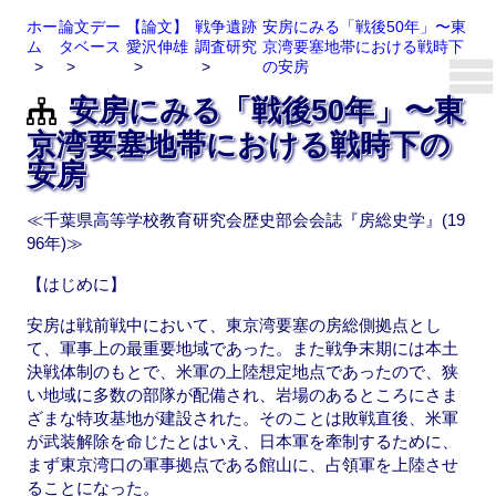
ホー
論文デー
【論文】
戦争遺跡
安房にみる「戦後50年」〜東
ム
タベース
愛沢伸雄
調査研究
京湾要塞地帯における戦時下
の安房
安房にみる「戦後50年」〜東
京湾要塞地帯における戦時下の
安房
≪千葉県高等学校教育研究会歴史部会会誌『房総史学』(19
96年)≫
【はじめに】
安房は戦前戦中において、東京湾要塞の房総側拠点とし
て、軍事上の最重要地域であった。また戦争末期には本土
決戦体制のもとで、米軍の上陸想定地点であったので、狭
い地域に多数の部隊が配備され、岩場のあるところにさま
ざまな特攻基地が建設された。そのことは敗戦直後、米軍
が武装解除を命じたとはいえ、日本軍を牽制するために、
まず東京湾口の軍事拠点である館山に、占領軍を上陸させ
ることになった。