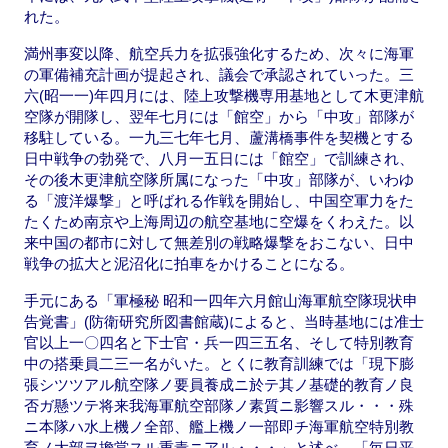
れた。
満州事変以降、航空兵力を拡張強化するため、次々に海軍
の軍備補充計画が提起され、議会で承認されていった。三
六(昭一一)年四月には、陸上攻撃機専用基地として木更津航
空隊が開隊し、翌年七月には「館空」から「中攻」部隊が
移駐している。一九三七年七月、蘆溝橋事件を契機とする
日中戦争の勃発で、八月一五日には「館空」で訓練され、
その後木更津航空隊所属になった「中攻」部隊が、いわゆ
る「渡洋爆撃」と呼ばれる作戦を開始し、中国空軍力をた
たくため南京や上海周辺の航空基地に空爆をくわえた。以
来中国の都市に対して無差別の戦略爆撃をおこない、日中
戦争の拡大と泥沼化に拍車をかけることになる。
手元にある「軍極秘 昭和一四年六月館山海軍航空隊現状申
告覚書」(防衛研究所図書館蔵)によると、当時基地には准士
官以上一〇四名と下士官・兵一四三五名、そして特別教育
中の搭乗員二三一名がいた。とくに教育訓練では「現下膨
張シツツアル航空隊ノ要員養成ニ於テ其ノ基礎的教育ノ良
否ガ懸ツテ将来我海軍航空部隊ノ素質ニ影響スル・・・殊
ニ本隊ハ水上機ノ全部、艦上機ノ一部即チ海軍航空特別教
育ノ大部ヲ擔當スル重責ニアル・・・」と述べ、「毎日平