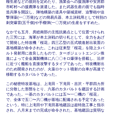
糧生産などの規則を定めたり、漁業会への援漁隊や安房郡
市町村への援農隊を派遣した。また武器生産の面でも臨時
造兵隊を開設し、陣地構築の道具や築城資材、迫撃砲や迫
撃弾薬(一〇万発)などの簡易兵器、本土決戦用として特別の
刺突爆雷(五千個)や手榴弾(一〇万発)の生産をすすめた。
なかでも五月、房総南部の主抵抗拠点として位置づけられ
た三芳には、海軍が本土決戦の切り札として、全力をあげ
て開発した特攻機「桜花」四三乙型の五式噴進射出装置の
基地構築が命令された。これは従来型「桜花」を陸上タパ
ルト発射用に改良したもので、ターボジェットエンジン推
進によって全金属製機体に八〇〇キロ爆弾を搭載し、沿岸
に近づく艦船を直接攻撃するタイプであった。特攻機射出
のため開発されたのが、火薬ロケット噴射の台車が高速で
移動するカタパルトであった。
この秘密特攻基地は、上滝田・下滝田・吉沢・平群四カ所
に分散した形態をとり、六基のカタパルトを建設する計画
であった。一基のカタパルトには五〜一〇機の「桜花」
で、全体で五〇〜六〇機が基地に配備される予定であった
という。特に上滝田や下滝田基地建設は超特急工事と指示
され、八月末までの完成が命令された。基地建設は貧弱な