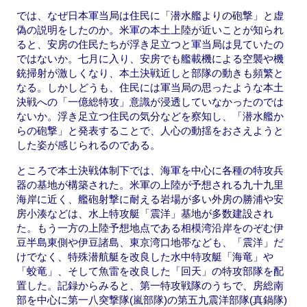
では、なぜ日本軍当局は住民に「潜水艦よりの砲撃」と虚
偽の説明をしたのか。米軍の本土上陸が近いことが知られ
ると、安房の住民たちが浮き足立つと軍当局は見ていたの
ではないか。七月に入り、安房でも艦載機による空襲や機
銃掃射が激しくなり、本土決戦近しと部隊の動きも頻繁と
なる。しかしどうも、住民には軍当局の思ったような本土
決戦への「一億総特攻」意識が浸透していなかったのでは
ないか。浮き足立つ住民の気分などを察知し、「潜水艦か
らの砲撃」と発表することで、人心の動揺をおさえようと
した姿が感じられるのである。
ところで本土決戦体制下では、海軍を中心に各種の特攻兵
器の基地が構築された。米軍の上陸が予想される九十九里
海岸に近く、艦砲射撃に耐える岩場が多い外房の勝浦や安
房小湊などは、水上特攻艇「震洋」基地が多数建設され
た。もう一方の上陸予想地点である相模湾沿岸をのぞむ伊
豆半島東側や伊豆諸島、東京湾口地帯なども、「震洋」だ
けでなく、特殊潜航艇を改良した水中特攻艇「海竜」や
「蛟竜」、そして魚雷を改良した「回天」の特攻部隊を配
置した。記録からみると、第一特攻戦隊のうちで、房総南
部を中心に第一八突撃隊(嵐部隊)の第五九震洋部隊(真鍋隊)