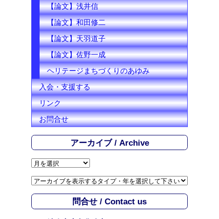
【論文】浅井信
【論文】和田修二
【論文】天羽道子
【論文】佐野一成
ヘリテージまちづくりのあゆみ
入会・支援する
リンク
お問合せ
アーカイブ / Archive
ア
ー
カ
イ
問合せ / Contact us
ブ
/