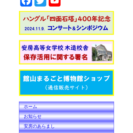
F
T
Y
o
n
k
a
w
o
c
i
u
e
t
T
b
t
u
o
e
b
o
r
e
k
C
h
ホーム
a
お知らせ
n
安房のあらまし
n