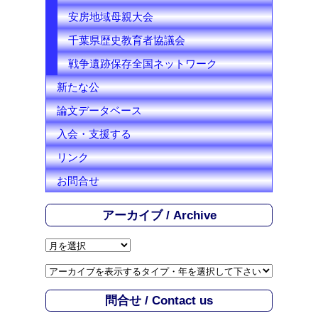
安房地域母親大会
千葉県歴史教育者協議会
戦争遺跡保存全国ネットワーク
新たな公
論文データベース
入会・支援する
リンク
お問合せ
アーカイブ / Archive
ア
ー
カ
イ
問合せ / Contact us
ブ