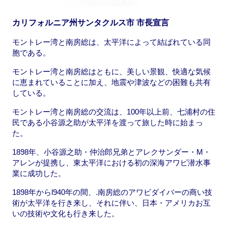
カリフォルニア州サンタクルス市 市長宣言
モントレー湾と南房総は、太平洋によって結ばれている同
胞である。
モントレー湾と南房総はともに、美しい景観、快適な気候
に恵まれていることに加え、地震や津波などの困難も共有
している。
モントレー湾と南房総の交流は、100年以上前、七浦村の住
民である小谷源之助が太平洋を渡って旅した時に始まっ
た。
1898年、小谷源之助・仲治郎兄弟とアレクサンダー・M・
アレンが提携し、東太平洋における初の深海アワピ潜水事
業に成功した。
1898年からl940年の間、.南房総のアワビダイバーの商い技
術が太平洋を行き来し、それに伴い、日本・アメリカお互
いの技術や文化も行き来した。