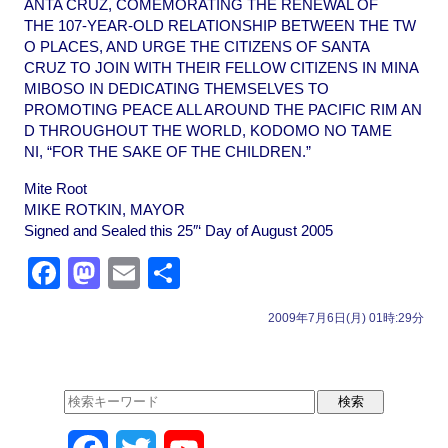
ANTA CRUZ, COMEMORATING THE RENEWAL OF
THE 107-YEAR-OLD RELATIONSHIP BETWEEN THE TW
O PLACES, AND URGE THE CITIZENS OF SANTA
CRUZ TO JOIN WITH THEIR FELLOW CITIZENS IN MINA
MIBOSO IN DEDICATING THEMSELVES TO
PROMOTING PEACE ALL AROUND THE PACIFIC RIM AN
D THROUGHOUT THE WORLD, KODOMO NO TAME
NI, “FOR THE SAKE OF THE CHILDREN.”
Mite Root
MIKE ROTKIN, MAYOR
Signed and Sealed this 25″‘ Day of August 2005
F
M
E
共
a
a
m
有
2009年7月6日(月) 01時:29分
c
st
ail
e
o
b
d
o
o