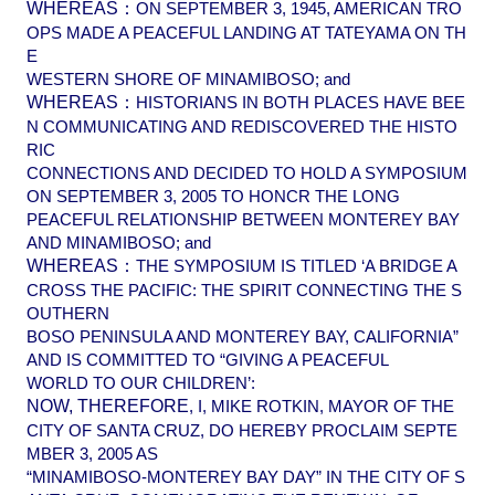
WHEREAS：
ON SEPTEMBER 3, 1945, AMERICAN TRO
OPS MADE A PEACEFUL LANDING AT TATEYAMA ON TH
E
WESTERN SHORE OF MINAMIBOSO; and
WHEREAS：
HISTORIANS IN BOTH PLACES HAVE BEE
N COMMUNICATING AND REDISCOVERED THE HISTO
RIC
CONNECTIONS AND DECIDED TO HOLD A SYMPOSIUM
ON SEPTEMBER 3, 2005 TO HONCR THE LONG
PEACEFUL RELATIONSHIP BETWEEN MONTEREY BAY
AND MINAMIBOSO; and
WHEREAS：
THE SYMPOSIUM IS TITLED ‘A BRIDGE A
CROSS THE PACIFIC: THE SPIRIT CONNECTING THE S
OUTHERN
BOSO PENINSULA AND MONTEREY BAY, CALIFORNIA”
AND IS COMMITTED TO “GIVING A PEACEFUL
WORLD TO OUR CHILDREN’:
NOW, THEREFORE
, I, MIKE ROTKIN, MAYOR OF THE
CITY OF SANTA CRUZ, DO HEREBY PROCLAIM SEPTE
MBER 3, 2005 AS
“MINAMIBOSO-MONTEREY BAY DAY” IN THE CITY OF S