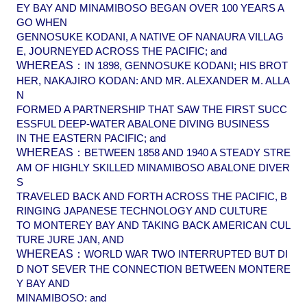
EY BAY AND MINAMIBOSO BEGAN OVER 100 YEARS A
GO WHEN
GENNOSUKE KODANI, A NATIVE OF NANAURA VILLAG
E, JOURNEYED ACROSS THE PACIFIC; and
WHEREAS：
IN 1898, GENNOSUKE KODANI; HIS BROT
HER, NAKAJIRO KODAN: AND MR. ALEXANDER M. ALLA
N
FORMED A PARTNERSHIP THAT SAW THE FIRST SUCC
ESSFUL DEEP-WATER ABALONE DIVING BUSINESS
IN THE EASTERN PACIFIC; and
WHEREAS：
BETWEEN 1858 AND 1940 A STEADY STRE
AM OF HIGHLY SKILLED MINAMIBOSO ABALONE DIVER
S
TRAVELED BACK AND FORTH ACROSS THE PACIFIC, B
RINGING JAPANESE TECHNOLOGY AND CULTURE
TO MONTEREY BAY AND TAKING BACK AMERICAN CUL
TURE JURE JAN, AND
WHEREAS：
WORLD WAR TWO INTERRUPTED BUT DI
D NOT SEVER THE CONNECTION BETWEEN MONTERE
Y BAY AND
MINAMIBOSO: and