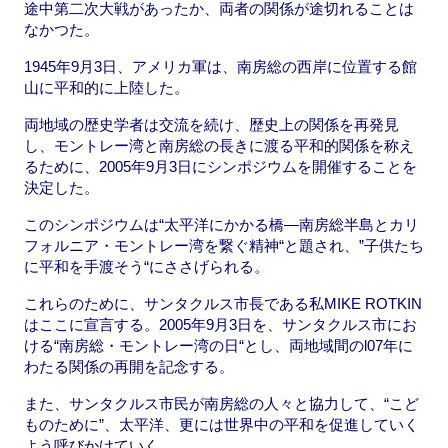
途中第二次大戦があったか、両者の関係が途切れることは
なかつた。
1945年9月3日、アメリカ軍は、南房総の西岸に位置する館
山に平和的に上陸した。
両地域の歴史学者は交流を続け、歴史上の関係を再発見
し、モントレー湾と南房総の長きに渡る平和的関係を称え
るために、2005年9月3日にシンポジウムを開催することを
決定した。
このシンポジウムは“太平洋にかかる橋—南房総半島とカリ
フォルニア・モントレー湾を繋ぐ精神“と題され、”子供たち
に平和を手渡そう“にささげられる。
これらのために、サンタクルス市長である私MIKE ROTKIN
はここに宣言する。2005年9月3日を、サンタクルス市にお
ける“南房総・モントレー湾の日“とし、両地域間のl07年に
わたる関係の再開を記念する。
また、サンタクルス市民が南房総の人々と協力して、“こど
ものために”、太平洋、更には世界中の平和を促進していく
よう呼びかけていく。