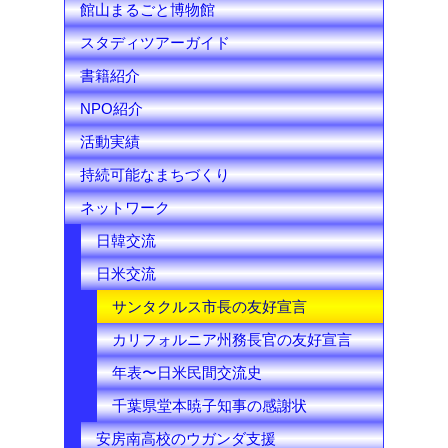
館山まるごと博物館
e
スタディツアーガイド
l
書籍紹介
NPO紹介
活動実績
持続可能なまちづくり
ネットワーク
日韓交流
日米交流
サンタクルス市長の友好宣言
カリフォルニア州務長官の友好宣言
年表〜日米民間交流史
千葉県堂本暁子知事の感謝状
安房南高校のウガンダ支援