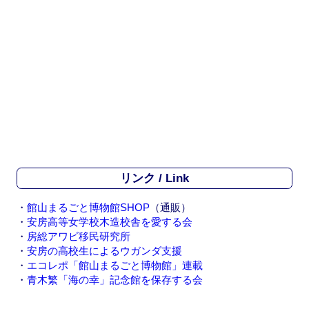
リンク / Link
・
館山まるごと博物館SHOP
（通販）
・
安房高等女学校木造校舎を愛する会
・
房総アワビ移民研究所
・
安房の高校生によるウガンダ支援
・
エコレポ「館山まるごと博物館」連載
・
青木繁「海の幸」記念館を保存する会