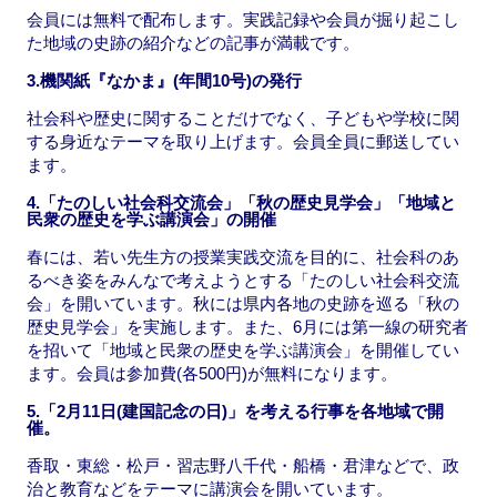
会員には無料で配布します。実践記録や会員が掘り起こし
た地域の史跡の紹介などの記事が満載です。
3.機関紙『なかま』(年間10号)の発行
社会科や歴史に関することだけでなく、子どもや学校に関
する身近なテーマを取り上げます。会員全員に郵送してい
ます。
4.「たのしい社会科交流会」「秋の歴史見学会」「地域と
民衆の歴史を学ぶ講演会」の開催
春には、若い先生方の授業実践交流を目的に、社会科のあ
るべき姿をみんなで考えようとする「たのしい社会科交流
会」を開いています。秋には県内各地の史跡を巡る「秋の
歴史見学会」を実施します。また、6月には第一線の研究者
を招いて「地域と民衆の歴史を学ぶ講演会」を開催してい
ます。会員は参加費(各500円)が無料になります。
5.「2月11日(建国記念の日)」を考える行事を各地域で開
催。
香取・東総・松戸・習志野八千代・船橋・君津などで、政
治と教育などをテーマに講演会を開いています。