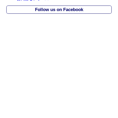
i
Follow us on Facebook
v
e