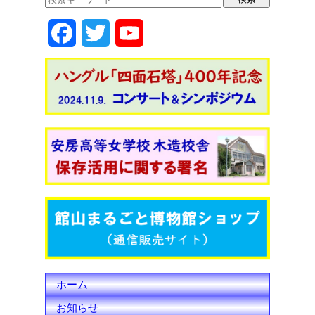
o
o
F
T
Y
o
n
k
a
w
o
c
i
u
e
t
T
b
t
u
o
e
b
o
r
e
k
C
h
ホーム
a
お知らせ
n