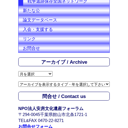
戦争遺跡保存全国ネットワーク
新たな公
論文データベース
入会・支援する
リンク
お問合せ
アーカイブ / Archive
ア
ー
カ
イ
問合せ / Contact us
ブ
/
NPO法人安房文化遺産フォーラム
A
〒294-0045千葉県館山市北条1721-1
r
TEL&FAX 0470-22-8271
c
お問合せフォーム
h