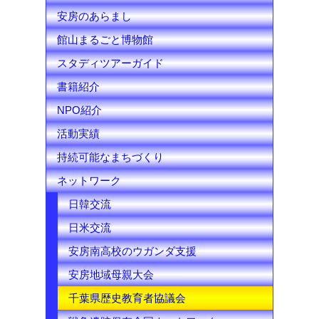
安房のあらまし
n
館山まるごと博物館
e
スタディツアーガイド
l
書籍紹介
NPO紹介
活動実績
持続可能なまちづくり
ネットワーク
日韓交流
日米交流
安房南高校のウガンダ支援
安房地域母親大会
千葉県歴史教育者協議会