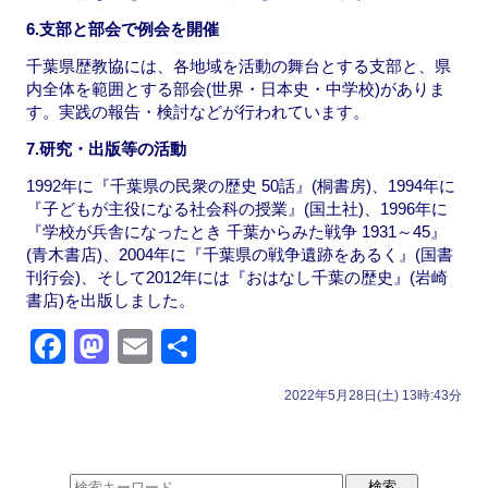
6.支部と部会で例会を開催
千葉県歴教協には、各地域を活動の舞台とする支部と、県
内全体を範囲とする部会(世界・日本史・中学校)がありま
す。実践の報告・検討などが行われています。
7.研究・出版等の活動
1992年に『千葉県の民衆の歴史 50話』(桐書房)、1994年に
『子どもが主役になる社会科の授業』(国土社)、1996年に
『学校が兵舎になったとき 千葉からみた戦争 1931～45』
(青木書店)、2004年に『千葉県の戦争遺跡をあるく』(国書
刊行会)、そして2012年には『おはなし千葉の歴史』(岩崎
書店)を出版しました。
F
M
E
共
a
a
m
有
2022年5月28日(土) 13時:43分
c
st
ail
e
o
b
d