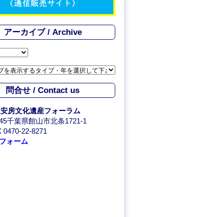
C
h
アーカイブ / Archive
a
n
n
問合せ / Contact us
e
人安房文化遺産フォーラム
l
0045千葉県館山市北条1721-1
 0470-22-8271
フォーム