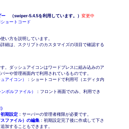
ダー
（swiper-5.4.5を利用しています。）
変更中
用ショートコード
の使い方を説明しています。
の詳細は、スクリプトのカスタマイズの項目で確認する
です。ダッシュアイコンはワードプレスに組み込みのア
理バーや管理画面内で利用されているものです。
シュアイコン）
：ショートコードで利用可（エディタ内
シンボルファイル）
：フロント画面でのみ、利用でき
信）
な初期設定
：サーバーの管理者権限が必要です。
アスファイル）の編集
：初期設定完了後に作成して下さ
を追加することもできます。