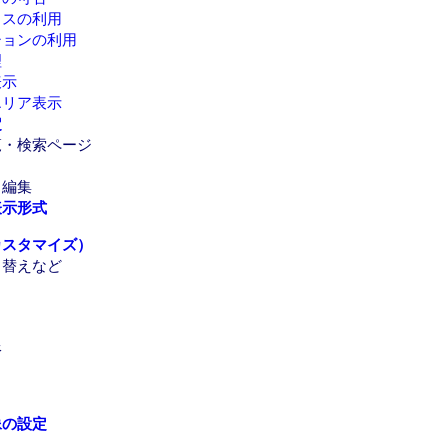
クスの利用
ションの利用
理
表示
エリア表示
定
覧・検索ページ
・編集
表示形式
カスタマイズ）
り替えなど
限
像の設定