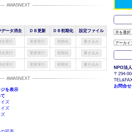
k
中データ消去
ＤＢ更新
ＤＢ初期化
設定ファイル
ア
ー
カ
イ
ブ
/
NPO法
A
〒294-
r
TEL&FAX
c
お問合せ
h
ージを表示
i
いて
v
マイズ
e
マイズ
イズ
スの可否