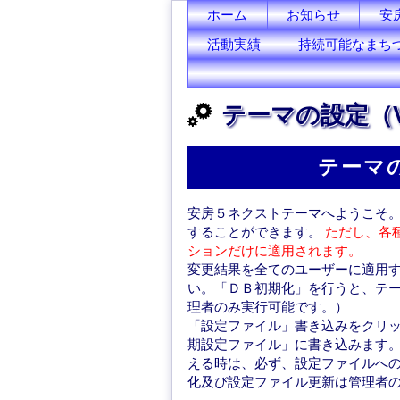
ホーム
お知らせ
安
活動実績
持続可能なまち
テーマの設定（Vers
テーマ
安房５ネクストテーマへようこそ
することができます。
ただし、各
ションだけに適用されます。
変更結果を全てのユーザーに適用
い。「ＤＢ初期化」を行うと、テ
理者のみ実行可能です。）
「設定ファイル」書き込みをクリ
期設定ファイル」に書き込みます
える時は、必ず、設定ファイルへ
化及び設定ファイル更新は管理者