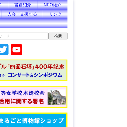
ド
書籍紹介
NPO紹介
入会・支援する
リンク
T
Y
w
o
i
u
t
T
t
u
e
b
r
e