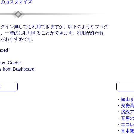
トのカスタマイズ
ラグイン無しでも利用できますが、以下のようなプラグ
し、一時的に利用することができます。利用が終われ
とがおすすめです。
nced
ess, Cache
s from Dashboard
k
・
館山ま
・
安房
・
房総
・
安房
・
エコ
・
青木