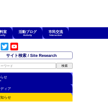
料室
活動ブログ
市民交流
relly
Activity
Interaction
F
T
Y
a
wi
o
サイト検索 / Site Research
c
tt
u
e
er
T
b
u
らせ
s
o
b
メディア
o
e
お知らせ
k
C