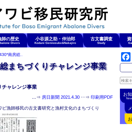
漁師の歴史
小谷源之助・仲治郎
古文書調査
資
Abalone Divers
Kodani Gennosuke&Nakajiro
Study
Ga
30*南房総..
*南房総まちづくりチャレンジ事業
りチャレンジ事業
お知
…⇒
房日新聞 2021.4.30
‥⇒
印刷用PDF
New
ワビ漁師移民の古文書研究と漁村文化のまちづくり