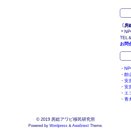
〔房
＊N
TEL＆
お問
・
N
・
館
・
安
・
安
・
エ
・
青
© 2019 房総アワビ移民研究所
Powered by
Wordpress
&
Awa5next
Theme.