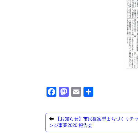
F
M
E
共
a
a
m
有
c
st
ail
e
o
【お知らせ】市民提案型まちづくりチ
ンジ事業2020 報告会
b
d