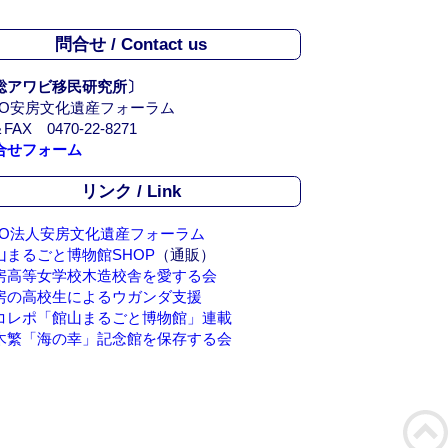
問合せ / Contact us
総アワビ移民研究所〕
PO安房文化遺産フォーラム
FAX 0470-22-8271
合せフォーム
リンク / Link
PO法人安房文化遺産フォーラム
山まるごと博物館SHOP
（通販）
房高等女学校木造校舎を愛する会
房の高校生によるウガンダ支援
コレポ「館山まるごと博物館」連載
木繁「海の幸」記念館を保存する会