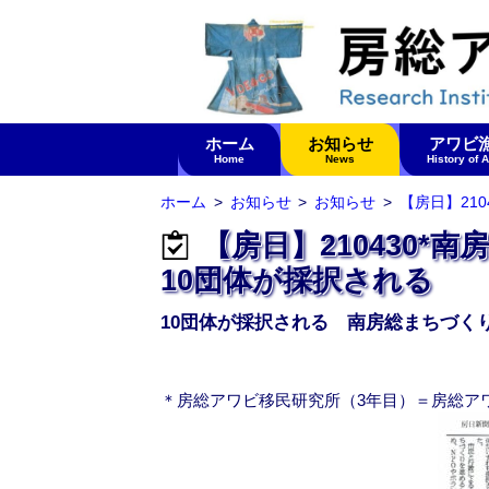
ホーム
お知らせ
アワビ
Home
News
History of 
ホーム
お知らせ
お知らせ
【房日】2104
【房日】210430
10団体が採択される
10団体が採択される 南房総まちづく
＊房総アワビ移民研究所（3年目）＝房総ア