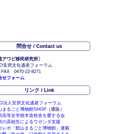
h
a
n
n
el
問合せ / Contact us
総アワビ移民研究所〕
PO安房文化遺産フォーラム
FAX 0470-22-8271
合せフォーム
リンク / Link
PO法人安房文化遺産フォーラム
山まるごと博物館SHOP
（通販）
房高等女学校木造校舎を愛する会
房の高校生によるウガンダ支援
コレポ「館山まるごと博物館」連載