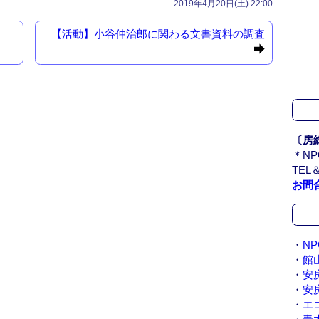
2019年4月20日(土) 22:00
【活動】小谷仲治郎に関わる文書資料の調査
〔房
＊N
TEL＆
お問
・
N
・
館
・
安
・
安
・
エ