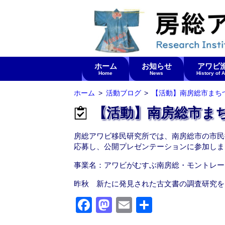
ホーム
お知らせ
アワビ
Home
News
History of 
ホーム
活動ブログ
【活動】南房総市まちづ
【活動】南房総市ま
房総アワビ移民研究所では、南房総市の市民
応募し、公開プレゼンテーションに参加しま
事業名：アワビがむすぶ南房総・モントレー
昨秋 新たに発見された古文書の調査研究を
F
M
E
共
a
a
m
有