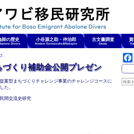
漁師の歴史
小谷源之助・仲治郎
古文書調査
資
Abalone Divers
Kodani Gennosuke&Nakajiro
Study
Ga
..
ちづくり補助金公開プレゼン
提案型まちづくりチャレンジ事業のチャレンジコースに
した。
民間交流史研究