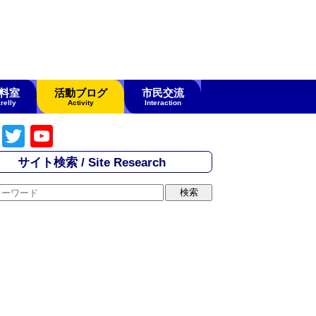
料室
活動ブログ
市民交流
relly
Activity
Interaction
F
T
Y
a
wi
o
サイト検索 / Site Research
c
tt
u
e
er
T
b
u
o
b
o
e
k
C