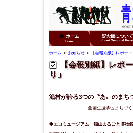
ホーム
記念館につい
Kotani Memorial Hous
Home
ホーム
お知らせ
【会報別紙】レポート「
【会報別紙】レポー
り」
漁村が誇る3つの〝あ〟のまち
全国生涯学習まちづく
◆エコミュージアム「館山まるごと博物