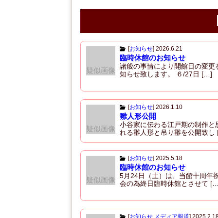
o
o
k
[
お知らせ
]
2026.6.21
臨時休館のお知らせ
諸般の事情により開館日の変更
疑似画像
知らせ致します。 ６/27日 […]
[
お知らせ
]
2026.1.10
雛人形公開
小谷家に伝わる江戸期の制作と
疑似画像
れる雛人形と吊り雛を公開致し [
[
お知らせ
]
2025.5.18
臨時休館のお知らせ
5月24日（土）は、当館十周年
疑似画像
会の為終日臨時休館とさせて […
[
お知らせ
,
メディア報道
]
2025.2.1