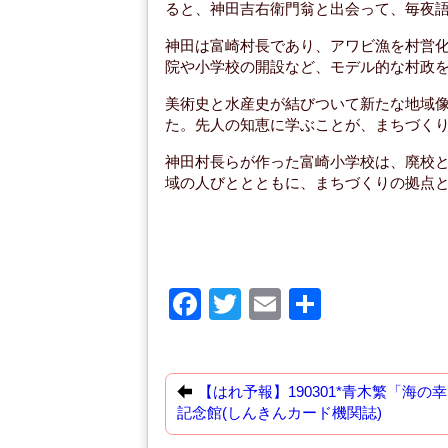
ると、神田吉右衛門翁と出会って、毎夜
神田は富崎村長であり、アワビ漁を村営
院や小学校の開設など、モデル的な村政
美術史と水産史が結びついて新たな地域
た。先人の知恵に学ぶことが、まちづく
神田村長らが作った富崎小学校は、廃校
域の人びととともに、まちづくりの拠点
F
T
E
共
a
wi
m
有
c
tt
ail
e
er
【はれ予報】190301*青木繁「海の
記念館(しんきんカード機関誌)
b