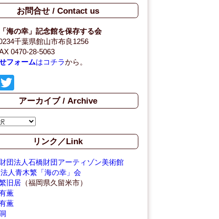
お問合せ / Contact us
「海の幸」記念館を保存する会
-0234千葉県館山市布良1256
AX 0470-28-5063
せフォーム
はコチラ
から。
F
T
a
wi
アーカイブ / Archive
c
tt
e
er
b
リンク／Link
o
財団法人石橋財団アーティゾン美術館
o
O法人青木繁「海の幸」会
繁旧居
（福岡県久留米市）
k
有薫
有薫
洞