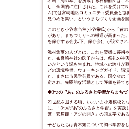
名画「海の幸」を所蔵する石橋財団は、200
し、全国的に注目された。これを受けてN
ム)では富崎地区コミュニティ委員会と協
見つめる集い」というまちづくり企画を
このとき小谷家当主(小谷栄氏)から「昔
があり、まちづくりへの機運が高まった。2
を保存する会(以下、保存会)」が設立さ
漁村集落の人びとは、これを契機に芸術
た。布良崎神社の氏子からは、祭礼の神
いかという説も生まれ、地域への誇りが
どの環境整備、ウォーキングガイド、講
た。まさに市民学芸員である。国交省の
定され、先駆的な活動として評価を得て
◆3つの〝あ〟のふるさと学習からまちづ
21世紀を迎える頃、いよいよ小規模校と
に、「3つの“あ”のふるさと学習」を実
繁・安房節・アジの開き」の頭文字であ
子どもたちは青木繁について調べ学習を