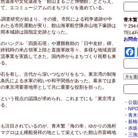
自然遺産や文化遺産を「館山まるごと博物館」ととらえ、
じて、エコミュージアムのまちづくりを進めている。
から調査研究が始まり、その後、市民による戦争遺跡や中
青木繁
にわたる市民運動が実り、館山海軍航空隊赤山地下壕跡は
〒294
と岡本城跡は国指定史跡となった。
TEL&F
お問合
立のハングル「四面石塔」や遭難救助の「日中友好」碑、
、終戦時の米占領軍上陸と直接軍政等々、多様な地域資源
交流事業を実践してきた。国内外からまちづくり視察も来
いる。
神石を有し、古代から深いつながりをもつ。東京湾の制海
ア
北条氏による水軍の戦いや和平関係があった。幕末では多
ー
衛の東京湾要塞地帯として共に重要な役割を担った。
カ
イ
ムという視点の認識が求められ、これまでにも「東京湾ま
ブ
・
公益
いる。
/
・
NP
A
・
青木
r
・
新橋
最も注目されているのが、青木繁「海の幸」ゆかりの漁村
c
・
赤坂
てマグロはえ縄船発祥の地として栄えていた館山市富崎地
h
・
三漁