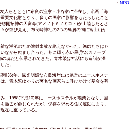
i
・
NP
v
恋人や友人らとともに布良の漁家・小谷家に滞在し、名画「海
e
の重要文化財となり、多くの画家に影響をもたらしたこと
房総開拓神の天富命(アメノトミノミコト)が上陸したとさ
々が並び見え、布良崎神社の2つの鳥居の間に富士山が
複雑な潮流のため遭難事故が絶えなかった。漁師たちは冬
いながら励まし合った。冬に輝く赤い星(学名カノープ
師の魂だと伝承されてきた。青木繁は神話にも造詣が深
生した。
(昭和36)年、風光明媚な布良海岸には県営のユースホステ
長は、青木繁ゆかりの著名な画家らに呼びかけて基金を募
、1998(平成10)年にユースホステルが廃業となり、国
碑も撤去が命じられたが、保存を求める住民運動により、
、現在に至っている。