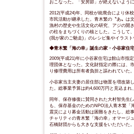
おこなった。「安房節」が絶えないように
2012(平成24)年、同校が統廃合によ
市民活動が継承した。青木繁の〝あ〟は
漁村の歴史や生活文化の研究、アジの開き
の柱をまちづくりの核とした。こうして
(我が家のご馳走)」のレシピ集やイラス
◆青木繁「海の幸」誕生の家・小谷家住
2009(平成21)年に小谷家住宅は館山
理団体となった。文化財指定の際には、
り修理費用は所有者負担と謳われていた
小谷家当主夫妻の居住部は物置を増改築
た。総事業予算は約4,600万円と見込ま
同年、保存修復に賛同された大村智先生(
も、保存基金のためのNPO法人青木繁「
震災により募金活動は困難をきたし、総
チャリティの青木繁「海の幸」オマージ
石橋財団からも大きな支援をいただいた