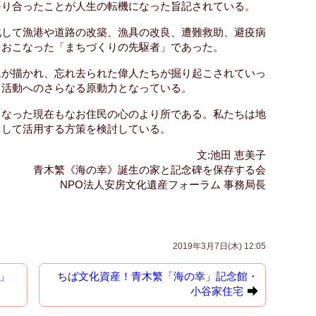
語り合ったことが人生の転機になった旨記されている。
化して漁港や道路の改築、漁具の改良、遭難救助、避疫病
をおこなった「まちづくりの先駆者」であった。
像が描かれ、忘れ去られた偉人たちが掘り起こされていっ
り活動へのさらなる原動力となっている。
となった現在もなお住民の心のより所である。私たちは地
として活用する方策を検討している。
文:池田 恵美子
青木繁《海の幸》誕生の家と記念碑を保存する会
NPO法人安房文化遺産フォーラム 事務局長
2019年3月7日(木) 12:05
幸」
ちば文化資産！青木繁「海の幸」記念館・
小谷家住宅