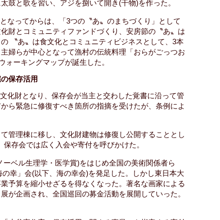
太鼓と歌を習い、アジを捌いて開き(干物)を作った。
り休校となってからは、「3つの〝あ〟のまちづくり」として
文化財とコミュニティファンドづくり、安房節の〝あ〟は
の 〝あ〟は食文化とコミュニティビジネスとして、3本
、主婦らが中心となって漁村の伝統料理「おらがごっつお
トウォーキングマップが誕生した。
宅の保存活用
市指定文化財となり、保存会が当主と交わした覚書に沿って管
市から緊急に修復すべき箇所の指摘を受けたが、条例によ
。
して管理棟に移し、文化財建物は修復し公開することとし
れ、保存会では広く入会や寄付を呼びかけた。
ノーベル生理学・医学賞)をはじめ全国の美術関係者ら
海の幸」会(以下、海の幸会)を発足した。しかし東日本大
事業予算を縮小せざるを得なくなった。著名な画家による
ュ展が企画され、全国巡回の募金活動を展開していった。
。