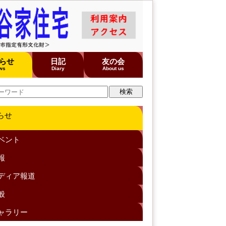
らせ
日記
友の会
ws
Diary
About us
らせ
ベント
報
ディア報道
般
ャラリー