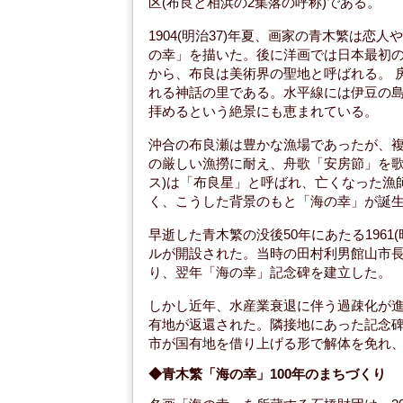
区(布良と相浜の2集落の呼称)である。
1904(明治37)年夏、画家の青木繁は
の幸」を描いた。後に洋画では日本最初
から、布良は美術界の聖地と呼ばれる。 
れる神話の里である。水平線には伊豆の島
拝めるという絶景にも恵まれている。
沖合の布良瀬は豊かな漁場であったが、
の厳しい漁撈に耐え、舟歌「安房節」を歌
ス)は「布良星」と呼ばれ、亡くなった漁
く、こうした背景のもと「海の幸」が誕
早逝した青木繁の没後50年にあたる1961
ルが開設された。当時の田村利男館山市
り、翌年「海の幸」記念碑を建立した。
しかし近年、水産業衰退に伴う過疎化が進み
有地が返還された。隣接地にあった記念
市が国有地を借り上げる形で解体を免れ
◆青木繁「海の幸」100年のまちづくり