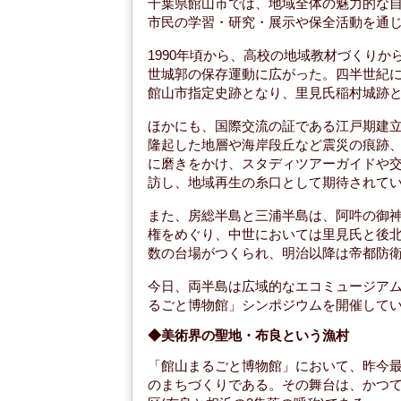
千葉県館山市では、地域全体の魅力的な
市民の学習・研究・展示や保全活動を通
1990年頃から、高校の地域教材づくり
世城郭の保存運動に広がった。四半世紀
館山市指定史跡となり、里見氏稲村城跡
ほかにも、国際交流の証である江戸期建
隆起した地層や海岸段丘など震災の痕跡
に磨きをかけ、スタディツアーガイドや
訪し、地域再生の糸口として期待されて
また、房総半島と三浦半島は、阿吽の御
権をめぐり、中世においては里見氏と後
数の台場がつくられ、明治以降は帝都防
今日、両半島は広域的なエコミュージア
るごと博物館」シンポジウムを開催して
◆美術界の聖地・布良という漁村
「館山まるごと博物館」において、昨今
のまちづくりである。その舞台は、かつ