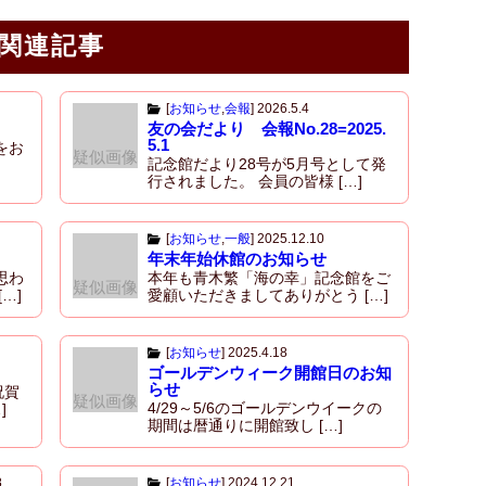
関連記事
[
お知らせ
,
会報
]
2026.5.4
友の会だより 会報No.28=2025.
5.1
をお
疑似画像
記念館だより28号が5月号として発
行されました。 会員の皆様 […]
[
お知らせ
,
一般
]
2025.12.10
年末年始休館のお知らせ
思わ
本年も青木繁「海の幸」記念館をご
疑似画像
…]
愛顧いただきましてありがとう […]
[
お知らせ
]
2025.4.18
ゴールデンウィーク開館日のお知
らせ
祝賀
疑似画像
4/29～5/6のゴールデンウイークの
]
期間は暦通りに開館致し […]
8
[
お知らせ
]
2024.12.21