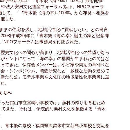
5(平成17)年に「青木繁《海の幸》100年」展を開催
PO法人安房文化遺産フォーラム(以下、NPOフォーラ
働して、「〝青木繁《海の幸》100年〟から布良・相浜を
開催した。
のままの住宅を残し、地域活性化に貢献したい」との発言
008(平成20)年に「青木繁《海の幸》誕生の家と記念碑
れ、NPOフォーラムは事務局を付託された。
や歴史文化への関心が高まり、地域活性化への希望が灯っ
輿がヒントになって「海の幸」の構図が生まれたのではな
蘇ってきた。保存会メンバーは、小谷家や周辺の草刈りな
演会・シンポジウム、調査研究など、多様な活動を進めて
「新たな公」モデル事業や文化庁の地域活性化事業等に選
きた。
くりへ
なった館山市立富崎小学校では、漁村の誇りを育むため
践してきた。それは、伝統的な漁村文化を象徴する「青木
る。
し、青木繁の母校・福岡県久留米市立荘島小学校と交流を