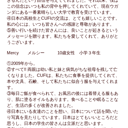
きるんだという自信を与えてくれました。それ以来、僕は
この信念はいつも私の背中を押してくれていて、現在ウガ
ンダにある一番素晴らしい大学で教育を受けています。
④日本の高校生とCUFIの交流は、とても嬉しいことです。
私の心には、いつも皆さんへの感謝と尊敬があります。
⑤善い行いを続けた皆さんには、良いことが起きるという
メッセージを贈ります。私たちを愛してくれて、ありがと
うございます。
Mercy メルシー 10歳女性 小学３年生
①2009年から。
②すべて!! 両親は幼い私と妹と病気がちな祖母を残して亡
くなりました。CUFIは、私たちに食事を提供してくれて、
本や文具、石鹸、そして私たちに似合う服を与えてくれま
す。
③毎日ご飯が食べられて、お風呂の後には着替える服もあ
り、肌に塗るオイルもあります。食べることや眠ることな
ど、生活の多くが改善されました。
④日本にいる友達のことを想い、日本について話を聞いた
り写真を見たりしています。日本はとてもいいところだと
思うし、日本の学生の皆さんは立派だと思います。