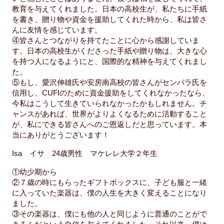
教育を与えてくれました。日本の高校生が、私たちに手紙
を書き、贈り物や資金を援助してくれた時から、私は皆さ
んに友情を感じています。
④皆さんとつながりを持てたことに心から感謝していま
す。日本の高校生がくださった手紙や贈り物は、大きな心
を持つ人になるようにと、国際的な精神を与えてくれまし
た。
⑤もし、愛沢伸雄氏や安房南高校の皆さんがセンパラ氏を
信用し、CUFIのために資金援助をしてくれなかったなら、
今私はこうして生きていられなかったかもしれません。チ
ャンスがあれば、世界がよりよくなるために活動すること
が、私にできる皆さんへのご恩返しだと思っています。本
当にありがとうございます！
Isa イサ 24歳男性 マケレレ大学２年生
①幼少期から
②７歳の時にもらったギフトボックスに、子ども服と一緒
に入っていた楽器は、僕の人生を大きく変えることになり
ました。
③その楽器は、僕にも他の人と同じように普通のことがで