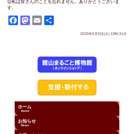
⑤私は皆さんのことを忘れません。ありがとうございま
す。
F
M
E
共
a
a
m
有
2020年5月5日(火) 10時:31分
c
st
ail
e
o
b
d
o
o
o
n
k
ホーム
Home
お知らせ
News