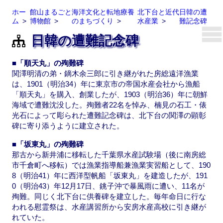
ホー
館山まるごと
海洋文化と転地療養
北下台と近代
日韓の遭
ム
博物館
のまちづくり
水産業
難記念碑
日韓の遭難記念碑
■「順天丸」の殉難碑
関澤明清の弟・鏑木余三郎に引き継がれた房総遠洋漁業
は、1901（明治34）年に東京市の帝国水産会社から漁船
「順天丸」を購入、創業したが、1903（明治36）年に朝鮮
海域で遭難沈没した。殉難者22名を悼み、楠見の石工・俵
光石によって彫られた遭難記念碑は、北下台の関澤の顕彰
碑に寄り添うように建立された。
■「坂東丸」の殉難碑
那古から新井浦に移転した千葉県水産試験場（後に南房総
市千倉町へ移転）では漁業指導船兼漁業実習船として、190
8（明治41）年に西洋型帆船「坂東丸」を建造したが、191
0（明治43）年12月17日、銚子沖で暴風雨に遭い、11名が
殉難。同じく北下台に供養碑を建立した。毎年命日に行な
われる慰霊祭は、水産講習所から安房水産高校に引き継が
れていた。