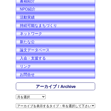
書籍紹介
NPO紹介
活動実績
持続可能なまちづくり
ネットワーク
新たな公
論文データベース
入会・支援する
リンク
お問合せ
アーカイブ / Archive
ア
ー
カ