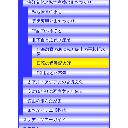
海洋文化と転地療養のまちづくり
転地療養のまち
震災復興とまちづくり
神話のふるさと
北下台と近代水産業
水産教育のあゆみと館山の平和祈念
像
日韓の遭難記念碑
館山港と正木燈
太平洋・アジアとの交流文化
安房ゆかりの画家文人と偉人
館山の歩んだ歴史
まちかどミニ博物館
スタディツアーガイド