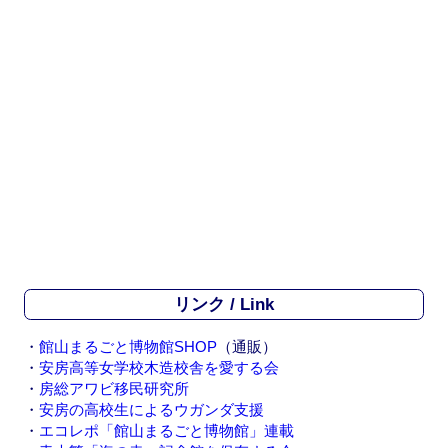
リンク / Link
・
館山まるごと博物館SHOP
（通販）
・
安房高等女学校木造校舎を愛する会
・
房総アワビ移民研究所
・
安房の高校生によるウガンダ支援
・
エコレポ「館山まるごと博物館」連載