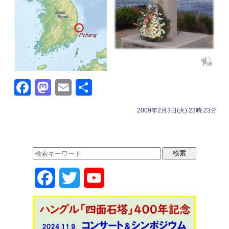
F
M
E
共
a
a
m
有
2009年2月3日(火) 23時:23分
c
st
ail
e
o
b
d
o
o
F
T
Y
o
n
k
a
w
o
c
i
u