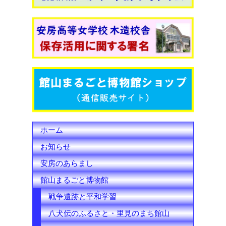
e
t
T
b
t
u
o
e
b
o
r
e
k
C
h
ホーム
a
お知らせ
n
安房のあらまし
n
館山まるごと博物館
e
戦争遺跡と平和学習
l
八犬伝のふるさと・里見のまち館山