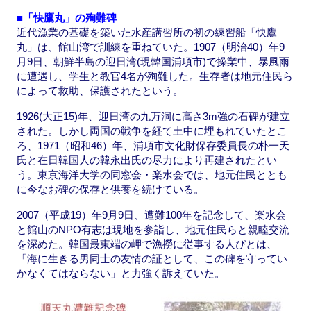
■「快鷹丸」の殉難碑
近代漁業の基礎を築いた水産講習所の初の練習船「快鷹
丸」は、館山湾で訓練を重ねていた。1907（明治40）年9
月9日、朝鮮半島の迎日湾(現韓国浦項市)で操業中、暴風雨
に遭遇し、学生と教官4名が殉難した。生存者は地元住民ら
によって救助、保護されたという。
1926(大正15)年、迎日湾の九万洞に高さ3m強の石碑が建立
された。しかし両国の戦争を経て土中に埋もれていたとこ
ろ、1971（昭和46）年、浦項市文化財保存委員長の朴一天
氏と在日韓国人の韓永出氏の尽力により再建されたとい
う。東京海洋大学の同窓会・楽水会では、地元住民ととも
に今なお碑の保存と供養を続けている。
2007（平成19）年9月9日、遭難100年を記念して、楽水会
と館山のNPO有志は現地を参詣し、地元住民らと親睦交流
を深めた。韓国最東端の岬で漁撈に従事する人びとは、
「海に生きる男同士の友情の証として、この碑を守ってい
かなくてはならない」と力強く訴えていた。