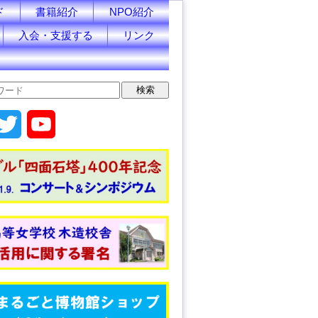
ド
書籍紹介
NPO紹介
入会・支援する
リンク
T
Y
w
o
i
u
t
T
t
u
e
b
r
e