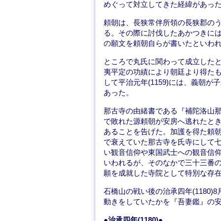
めぐって対立してきた経緯があっ
頼朝は、長狭常伴所領の長狭郡の
る。その際に討伐したあかつきに
の願文を頼朝自らが書いたといわ
ところで丸氏に関わって成立した
夷平定の功績により朝廷より得た
して平治元年(1159)には、義朝
あった。
那古寺の由緒書である『補陀洛山那古
で敗れた源頼朝が安房へ逃れたと
あることを告げた。加護を得た頼
で衰えていた那古寺を氏寺にして
い観音信仰や東国武士への観音信
いわれるが、そのなかで三十三番
願を成就した寺院として特別な存
石橋山の戦い後の治承四年(1180
動きをしていたかを『吾妻鑑』の
●治承四年(1180)●