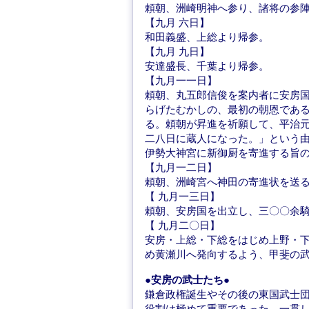
頼朝、洲崎明神へ参り、諸将の参
【九月 六日】
和田義盛、上総より帰参。
【九月 九日】
安達盛長、千葉より帰参。
【九月一一日】
頼朝、丸五郎信俊を案内者に安房
らげたむかしの、最初の朝恩であ
る。頼朝が昇進を祈願して、平治
二八日に蔵人になった。」という
伊勢大神宮に新御厨を寄進する旨
【九月一二日】
頼朝、洲崎宮へ神田の寄進状を送
【 九月一三日】
頼朝、安房国を出立し、三〇〇余
【 九月二〇日】
安房・上総・下総をはじめ上野・
め黄瀬川へ発向するよう、甲斐の
●安房の武士たち●
鎌倉政権誕生やその後の東国武士
役割は極めて重要であった。一貫