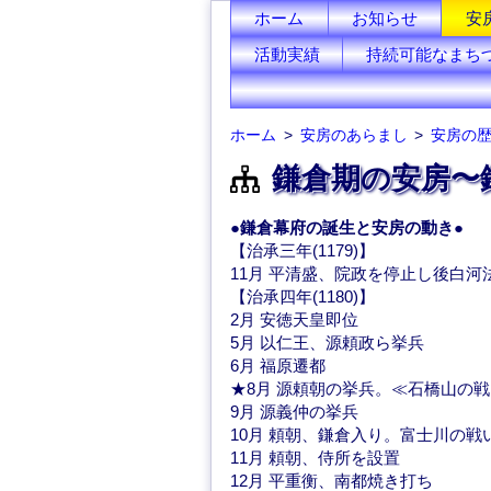
ホーム
お知らせ
安
活動実績
持続可能なまち
ホーム
安房のあらまし
安房の
鎌倉期の安房〜
●鎌倉幕府の誕生と安房の動き●
【治承三年(1179)】
11月 平清盛、院政を停止し後白河
【治承四年(1180)】
2月 安徳天皇即位
5月 以仁王、源頼政ら挙兵
6月 福原遷都
★8月 源頼朝の挙兵。≪石橋山の
9月 源義仲の挙兵
10月 頼朝、鎌倉入り。富士川の戦
11月 頼朝、侍所を設置
12月 平重衡、南都焼き打ち