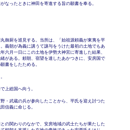
陣がなったときに神田を寄進する旨の願書を奉る。
国丸御厨を巡見する。当所は、「始祖源頼義が東夷を平
る。義朝が為義に講うて譲与をうけた最初の土地でもあ
元年六月一日にこの土地を伊勢大神宮に寄進した結果、
由緒がある。頼朝、宿望を達したあかつきに、安房国で
の願書をしたためる。
る。
騎で上総国へ向う。
下野・武蔵の兵が参向したことから、平氏を迎え討つた
武田信義に命じる。
団との関わりのなかで、安房地域の武士たちが果たした
して頼朝を支援した在地の豪族であった安西氏をはじ