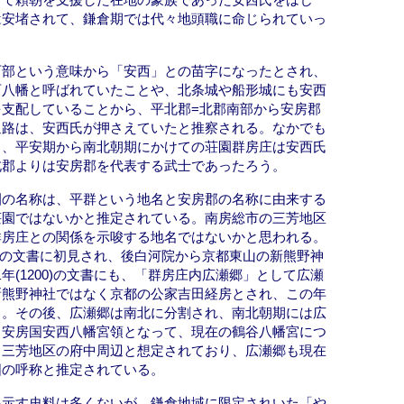
は安堵されて、鎌倉期では代々地頭職に命じられていっ
西部という意味から「安西」との苗字になったとされ、
西八幡と呼ばれていたことや、北条城や船形城にも安西
支配していることから、平北郡=北郡南部から安房郡
通路は、安西氏が押さえていたと推察される。なかでも
り、平安期から南北朝期にかけての荘園群房庄は安西氏
北郡よりは安房郡を代表する武士であったろう。
園の名称は、平群という地名と安房郡の名称に由来する
荘園ではないかと推定されている。南房総市の三芳地区
群房庄との関係を示唆する地名ではないかと思われる。
1)の文書に初見され、後白河院から京都東山の新熊野神
(1200)の文書にも、「群房庄内広瀬郷」として広瀬
新熊野神社ではなく京都の公家吉田経房とされ、この年
る。その後、広瀬郷は南北に分割され、南北朝期には広
ら安房国安西八幡宮領となって、現在の鶴谷八幡宮につ
、三芳地区の府中周辺と想定されており、広瀬郷も現在
囲の呼称と推定されている。
を示す史料は多くないが、鎌倉地域に限定されいた「や