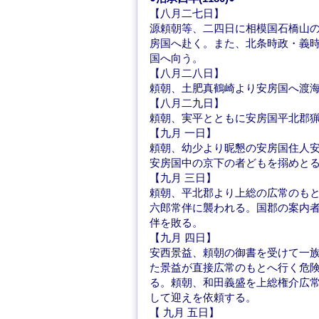
【八月二七日】
源頼朝等、二四日に相模国石橋山
房国へ赴く。また、北条時政・義
国へ向う。
【八月二八日】
頼朝、土肥真鶴崎より安房国へ渡
【八月二九日】
頼朝、実平とともに安房国平北郡
【九月 一日】
頼朝、幼少より昵懇の安房国住人
安房国中の京下の者どもを搦めと
【九月 三日】
頼朝、平北郡より上総の広常のも
六郎常伴に襲われる。国郡の案内
伴を敗る。
【九月 四日】
安西景益、頼朝の御書を受けて一
た景益が直接広常のもとへ行く危
る。頼朝、和田義盛を上総権介広
して迎えを依頼する。
【 九月 五日】