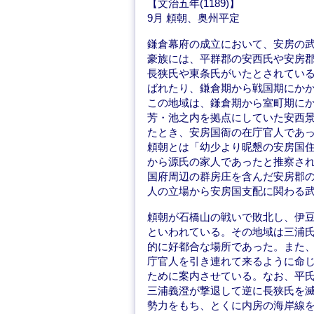
【文治五年(1189)】
9月 頼朝、奥州平定
鎌倉幕府の成立において、安房の
豪族には、平群郡の安西氏や安房
長狭氏や東条氏がいたとされてい
ばれたり、鎌倉期から戦国期にか
この地域は、鎌倉期から室町期に
芳・池之内を拠点にしていた安西
たとき、安房国衙の在庁官人であ
頼朝とは「幼少より昵懇の安房国
から源氏の家人であったと推察さ
国府周辺の群房庄を含んだ安房郡
人の立場から安房国支配に関わる
頼朝が石橋山の戦いで敗北し、伊
といわれている。その地域は三浦
的に好都合な場所であった。また
庁官人を引き連れて来るように命
ために案内させている。なお、平
三浦義澄が撃退して逆に長狭氏を
勢力をもち、とくに内房の海岸線