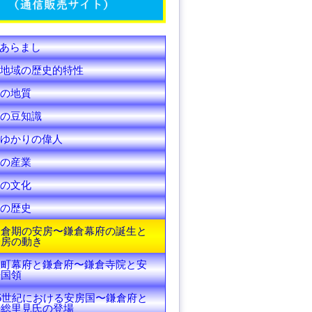
C
h
あらまし
a
地域の歴史的特性
n
の地質
の豆知識
n
ゆかりの偉人
e
の産業
l
の文化
の歴史
鎌倉期の安房〜鎌倉幕府の誕生と
安房の動き
室町幕府と鎌倉府〜鎌倉寺院と安
房国領
15世紀における安房国〜鎌倉府と
房総里見氏の登場