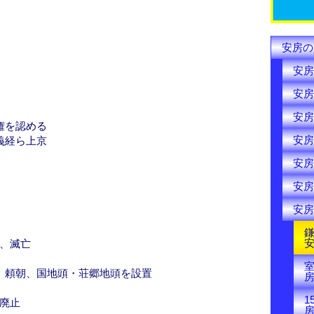
k
安房の
安房
安房
安房
権を認める
安房
義経ら上京
安房
安房
安房
れ、滅亡
る。頼朝、国地頭・荘郷地頭を設置
を廃止