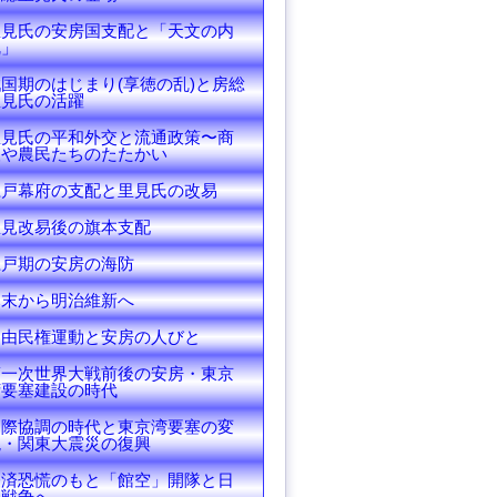
里見氏の安房国支配と「天文の内
乱」
国期のはじまり(享徳の乱)と房総
里見氏の活躍
里見氏の平和外交と流通政策〜商
人や農民たちのたたかい
江戸幕府の支配と里見氏の改易
里見改易後の旗本支配
江戸期の安房の海防
幕末から明治維新へ
自由民権運動と安房の人びと
第一次世界大戦前後の安房・東京
湾要塞建設の時代
国際協調の時代と東京湾要塞の変
貌・関東大震災の復興
経済恐慌のもと「館空」開隊と日
中戦争へ