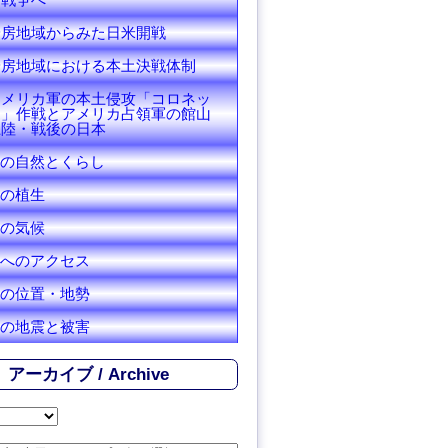
安房地域からみた日米開戦
安房地域における本土決戦体制
アメリカ軍の本土侵攻「コロネッ
ト」作戦とアメリカ占領軍の館山
上陸・戦後の日本
の自然とくらし
の植生
の気候
へのアクセス
の位置・地勢
の地震と被害
アーカイブ / Archive