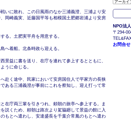
カ
イ
の戦いに敗れ、この日風雨のなか三浦義澄、三浦より安
ブ
時、岡崎義実、近藤国平等も相模国土肥郷岩浦より安房
/
NPO法
A
〒294-
r
海する。土肥実平舟を用意する。
TEL&FAX
c
お問合せ
h
猟島へ着船。北条時政ら迎える。
i
v
安西景益に書を送り、在庁を連れて参上するとともに、
e
るように命じる。
とへ赴く途中、民家において安房国住人で平家方の長狭
者である三浦義澄が事前にこれを察知し、迎え打って常
族と在庁両三輩を引きつれ、頼朝の旅亭へ参上する。ま
険を説くため、頼朝は路次より駕脇廻して景益の館に入
常のもとへ遣わし、安達盛長を千葉介常胤のもとへ遣わ