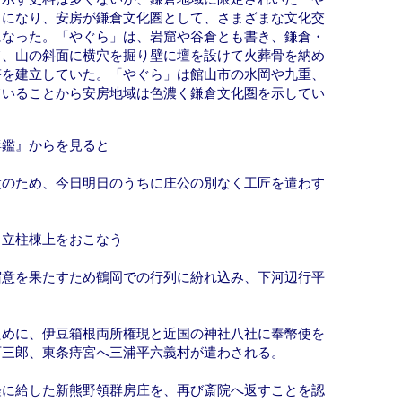
うになり、安房が鎌倉文化圏として、さまざまな文化交
になった。「やぐら」は、岩窟や谷倉とも書き、鎌倉・
て、山の斜面に横穴を掘り壁に壇を設けて火葬骨を納め
塔を建立していた。「やぐら」は館山市の水岡や九重、
ていることから安房地域は色濃く鎌倉文化圏を示してい
妻鑑』からを見ると
設のため、今日明日のうちに庄公の別なく工匠を遣わす
日立柱棟上をおこなう
宿意を果たすため鶴岡での行列に紛れ込み、下河辺行平
ために、伊豆箱根両所権現と近国の神社八社に奉幣使を
西三郎、東条痔宮へ三浦平六義村が遣わされる。
経に給した新熊野領群房庄を、再び斎院へ返すことを認