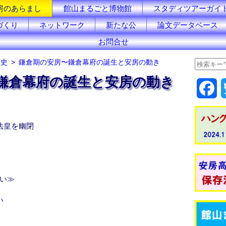
房のあらまし
館山まるごと博物館
スタディツアーガイ
づくり
ネットワーク
新たな公
論文データベース
お問合せ
歴史
鎌倉期の安房〜鎌倉幕府の誕生と安房の動き
鎌倉幕府の誕生と安房の動き
F
a
法皇を幽閉
c
e
b
戦い≫
o
い
o