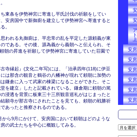
た。
うち東条を伊勢神宮に寄進し平氏討伐の祈願をしてい
は、安房国中で新御廚を建立して伊勢神宮へ寄進すると
れる。
と思われる丸御廚は、平忠常の乱を平定した源頼義が東
ものである。その後、源為義から義朝へと伝えられ、そ
安房
が子頼朝の昇進を祈願して伊勢神宮に寄進していた荘園で
安房
寺縁起』(文化二年写)には、「治承四年(118)に伊豆
安房
きには那含の観音と鶴谷の八幡神が現れて頼朝に加勢の
安房
朝は鎌倉に入って武家の棟梁になることができた。そこ
七堂を建立」したと記載されている。鎌倉期に頼朝の篤
安房
仰の浸透を背景に板東三十三所観音巡礼がはじまったと
安房
の結願寺が那古寺にされたことを見ても、頼朝の戦勝祈
在であったと推察されるのである。
)8月から9月にかけて、安房国において頼朝はどのような
安房の武士たちを中心に概観してみる。
ア
ー