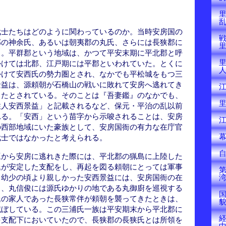
武士たちはどのように関わっているのか。当時安房国の
戦
郡の神余氏、あるいは朝夷郡の丸氏、さらには長狭郡に
る。平群郡という地域は、かつて平安末期に平北郡と呼
かけては北郡、江戸期には平郡といわれていた。とくに
かけて安西氏の勢力圏とされ、なかでも平松城をもつ三
景益は、源頼朝が石橋山の戦いに敗れて安房へ逃れてき
ったとされている。そのことは『吾妻鑑』のなかでも、
住人安西景益」と記載されるなど、保元・平治の乱以前
れる。「安西」という苗字から示唆されることは、安房
の西部地域にいた豪族として、安房国衙の有力な在庁官
武士ではなかったと考えられる。
豆から安房に逃れきた際には、平北郡の猟島に上陸した
氏が安定した支配をし、再起を図る頼朝にとっては軍事
、幼少の頃より親しかった安西景益には、安房国衙の在
じ、丸信俊には源氏ゆかりの地である丸御廚を巡視する
氏の家人であった長狭常伴が頼朝を襲ってきたときは、
滅ぼしている。この三浦氏一族は平安期末から平北郡に
を支配下においていたので、長狭郡の長狭氏とは所領を