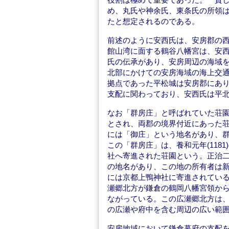
め、丸氏や神余氏、東条氏の所領
たと想定されるのである。
前述のように安西氏は、安房郡の
館山湾に面する鶴谷八幡宮は、安
氏の伝承があり、安房周辺の海域を
北部にかけての安房海域の海上交
拠点であった平松城は安房郡にあ
支配に関わっており、安西氏は平
なお「群房庄」と呼ばれていた荘
とされ、両郡の境界付近にあった
には「御庄」という地名があり、
この「群房庄」は、養和元年(118
社へ寄進された荘園という。正治二年
の地名があり、この地の所有者は
には京都上鴨神社に寄進されてい
瀬郷北方が鎌倉の鶴岡八幡宮領か
ながっている。この広瀬郷北方は
の広瀬や府中を含む周辺の広い範
安房地域において鎌倉幕府の支配