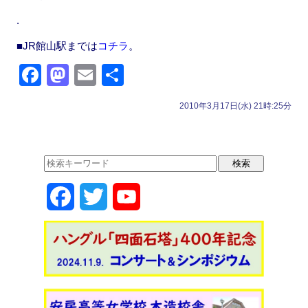
.
■JR館山駅までは
コチラ
。
F
M
E
共
a
a
m
有
2010年3月17日(水) 21時:25分
c
st
ail
e
o
b
d
o
o
F
T
Y
o
n
k
a
w
o
c
i
u
e
t
T
b
t
u