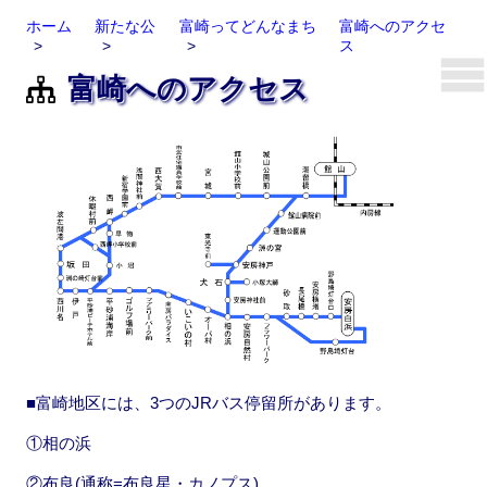
ホーム
新たな公
富崎ってどんなまち
富崎へのアクセ
ス
富崎へのアクセス
■富崎地区には、3つのJRバス停留所があります。
①相の浜
②布良(通称=布良星・カノプス)