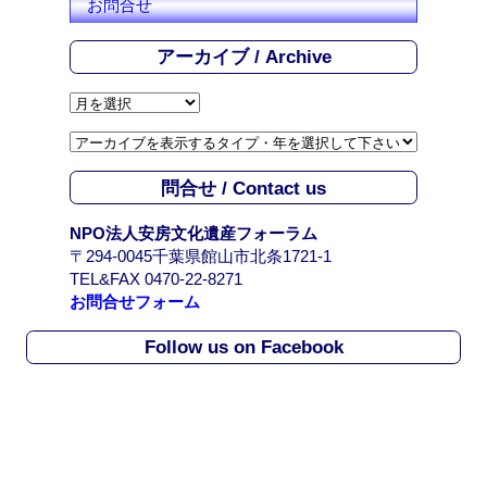
お問合せ
アーカイブ / Archive
ア
ー
カ
イ
問合せ / Contact us
ブ
/
NPO法人安房文化遺産フォーラム
A
〒294-0045千葉県館山市北条1721-1
r
TEL&FAX 0470-22-8271
c
お問合せフォーム
h
i
Follow us on Facebook
v
e