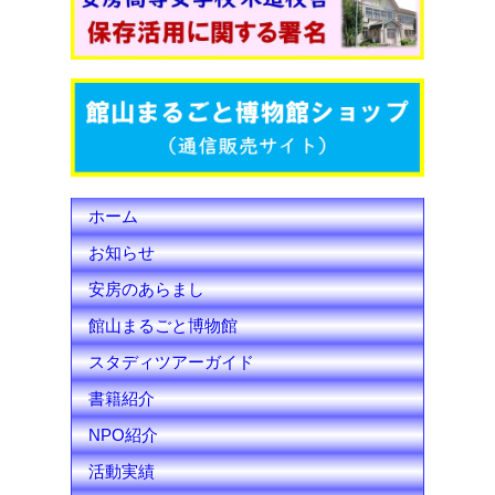
o
e
b
o
r
e
k
C
h
ホーム
a
お知らせ
n
安房のあらまし
n
館山まるごと博物館
e
スタディツアーガイド
l
書籍紹介
NPO紹介
活動実績