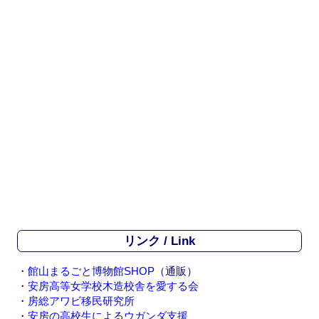
リンク / Link
・
館山まるごと博物館SHOP
（通販）
・
安房高等女学校木造校舎を愛する会
・
房総アワビ移民研究所
・
安房の高校生によるウガンダ支援