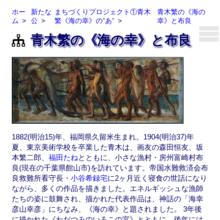
ホー
新たな
まちづくりプロジェクト①青木
青木繁の《海の
ム
公
繁《海の幸》の”あ”
幸》と布良
青木繁の《海の幸》と布良
1882(明治15)年、福岡県久留米生まれ。1904(明治37)年
夏、東京美術学校を卒業した青木は、画友の森田恒友、坂
本繁二郎、
福田たね
とともに、小さな漁村・房州富崎村布
良(現在の千葉県館山市)を訪れています。帝国水難救済会布
良救難所看守長・
小谷希録宅
に2ヶ月近く寝食の世話になり
ながら、多くの作品を描きました。エネルギッシュな漁師
たちの姿に鼓舞され、描かれた代表作品は、神話の「海幸
彦山幸彦」にちなみ、《海の幸》と題されました。 3年後
に描かれた《わだつみのいろこの宮》とともに、後年には