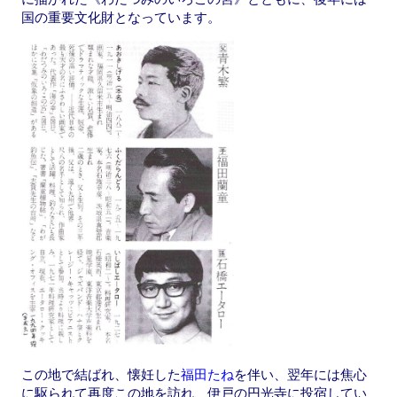
国の重要文化財となっています。
この地で結ばれ、懐妊した
福田たね
を伴い、翌年には焦心
に駆られて再度この地を訪れ、伊戸の円光寺に投宿してい