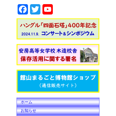
F
T
Y
a
w
o
c
i
u
e
t
T
b
t
u
o
e
b
o
r
e
k
C
h
ホーム
a
お知らせ
n