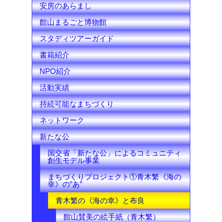
安房のあらまし
n
館山まるごと博物館
e
スタディツアーガイド
l
書籍紹介
NPO紹介
活動実績
持続可能なまちづくり
ネットワーク
新たな公
国交省「新たな公」によるコミュニティ
創生モデル事業
まちづくりプロジェクト①青木繁《海の
幸》の”あ”
青木繁の《海の幸》と布良
館山賛美の絵手紙（青木繁）