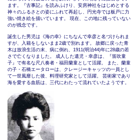
ます。『古事記』を読みふけり、安房神社をはじめとする
神々のふるさとの姿にふれて再起し、円光寺では板戸に力
強い焼き絵を描いています。 現在、この地に残っていない
のが残念です。
誕生した男児は《海の幸》にちなんで幸彦と名づけられま
すが、入籍をしないまま2歳で別れます。 故郷に戻った青
木は放浪生活の末、病に倒れ、1911(明治44)年に28歳の若
さで亡くなりました。 成人した遺児・幸彦は、『笛吹童
子』で有名な尺八奏者・福田蘭童として活躍。 また、蘭童
の子・石橋エータローは、クレージーキャッツの一員とし
て一世風靡した後、料理研究家として活躍。 芸術家であり
海を愛する血筋は、三代にわたって流れていたようです。