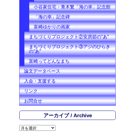
小谷家住宅・青木繁「海の幸」記念館
「海の幸」記念碑
富崎ゆかりの画家
まちづくりプロジェクト②安房節の”あ”
まちづくりプロジェクト③アジのひらき
の”あ”
富崎ってどんなまち
論文データベース
入会・支援する
リンク
お問合せ
アーカイブ / Archive
ア
ー