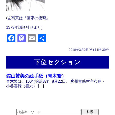
(左写真は『画家の後裔』
1979年講談社刊より)
F
M
E
共
a
a
m
有
2010年3月2日(火) 11時:30分
c
st
ail
e
o
下位セクション
b
d
館山賛美の絵手紙（青木繁）
o
o
青木繁は、1904(明治37)年8月22日、 房州富崎村字布良・
o
n
小谷喜録（喜六） […]
k