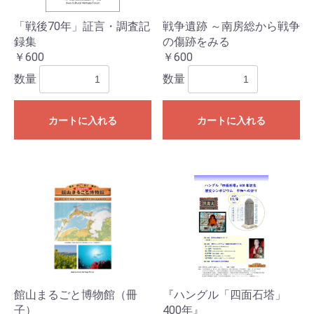
「戦後70年」証言・調査記
戦争遺跡 ～南房総から戦争
録集
の傷跡をみる
￥600
￥600
数量
数量
カートに入れる
カートに入れる
館山まるごと博物館（冊
『ハングル「四面石塔」
子）
400年』