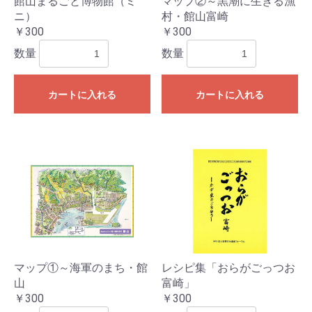
館山まるごと博物館（ミ
マップ②～黒潮に生きる漁
ニ）
村・館山富崎
￥300
￥300
数量
数量
カートに入れる
カートに入れる
マップ①～海軍のまち・館
レシピ集「おらがごっつお
山
富崎」
￥300
￥300