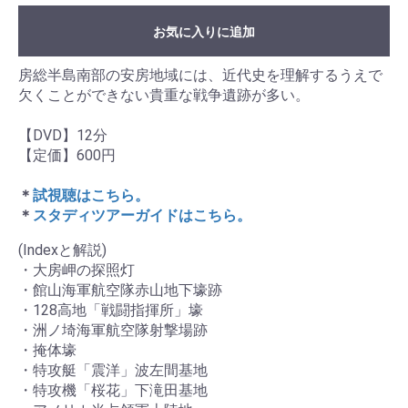
お買い物を続ける
カートへ進む
お気に入りに追加
房総半島南部の安房地域には、近代史を理解するうえで
欠くことができない貴重な戦争遺跡が多い。
【DVD】12分
【定価】600円
＊
試視聴はこちら。
＊
スタディツアーガイドはこちら。
(Indexと解説)
・大房岬の探照灯
・館山海軍航空隊赤山地下壕跡
・128高地「戦闘指揮所」壕
・洲ノ埼海軍航空隊射撃場跡
・掩体壕
・特攻艇「震洋」波左間基地
・特攻機「桜花」下滝田基地