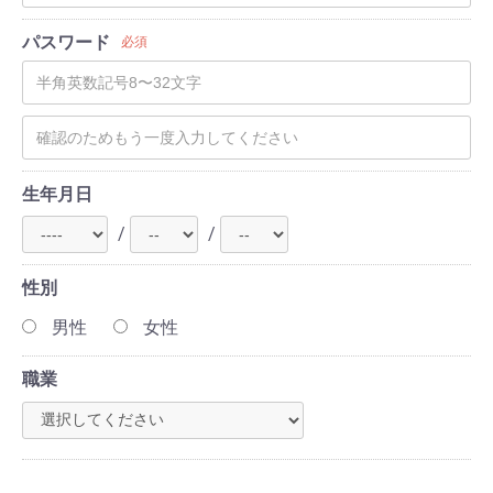
パスワード
必須
生年月日
/
/
性別
男性
女性
職業