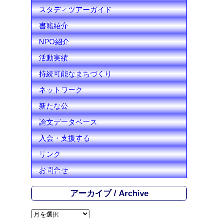
e
スタディツアーガイド
l
書籍紹介
NPO紹介
活動実績
持続可能なまちづくり
ネットワーク
新たな公
論文データベース
入会・支援する
リンク
お問合せ
アーカイブ / Archive
ア