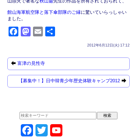
山頭火で著名な
秋山巌
先生の作品を所有されておられて、
館山海軍航空隊と落下傘部隊のご縁
に驚いていらっしゃい
ました。
F
M
E
共
a
a
m
有
2012年6月12日(火) 17:12
c
st
ail
e
o
富津の見性寺
b
d
o
o
【募集中！】日中韓青少年歴史体験キャンプ2012
o
n
k
F
T
Y