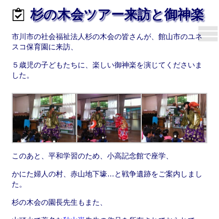
杉の木会ツアー来訪と御神楽
市川市の社会福祉法人杉の木会の皆さんが、館山市のユネ
スコ保育園に来訪、
５歳児の子どもたちに、楽しい御神楽を演じてくださいま
した。
このあと、平和学習のため、小高記念館で座学、
かにた婦人の村、赤山地下壕…と戦争遺跡をご案内しまし
た。
杉の木会の園長先生もまた、