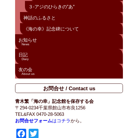
３-アジのひらきの”あ”
神話のふるさと
《海の幸》記念碑について
お知らせ
News
日記
Diary
友の会
About us
お問合せ / Contact us
青木繁「海の幸」記念館を保存する会
〒294-0234千葉県館山市布良1256
TEL&FAX 0470-28-5063
お問合せフォーム
はコチラ
から。
F
T