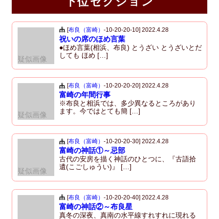
e
er
下位セクション
b
o
[
布良（富崎）
-10-20-20-10]
2022.4.28
祝いの席のほめ言葉
o
●ほめ言葉(相浜、布良) とうざい とうざいとだ
しても ほめ […]
疑似画像
k
[
布良（富崎）
-10-20-20-20]
2022.4.28
富崎の年間行事
※布良と相浜では、多少異なるところがあり
ます。今ではとても簡 […]
疑似画像
[
布良（富崎）
-10-20-20-30]
2022.4.28
富崎の神話①～忌部
古代の安房を描く神話のひとつに、『古語拾
遺(こごしゅうい)』 […]
疑似画像
[
布良（富崎）
-10-20-20-40]
2022.4.28
富崎の神話②～布良星
真冬の深夜、真南の水平線すれすれに現れる