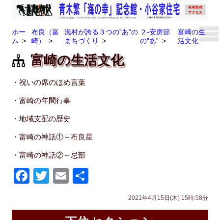
ホー
布良（富
漁村が誇る３つの”あ”の
２-安房節
富崎の生
ム
崎）
まちづくり
の”あ”
活文化
富崎の生活文化
・祝いの席のほめ言葉
・富崎の年間行事
・地域支配の歴史
・富崎の神話①～布良星
・富崎の神話②～忌部
F
T
E
共
a
wi
m
有
2021年4月15日(木) 15時:58分
c
tt
ail