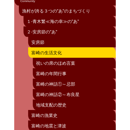
Community
漁村が誇る３つの”あ”のまちづくり
１-青木繁≪海の幸≫の”あ”
２-安房節の”あ”
安房節
富崎の生活文化
祝いの席のほめ言葉
富崎の年間行事
富崎の神話①～忌部
富崎の神話②～布良星
地域支配の歴史
富崎の漁業史
富崎の地震と津波