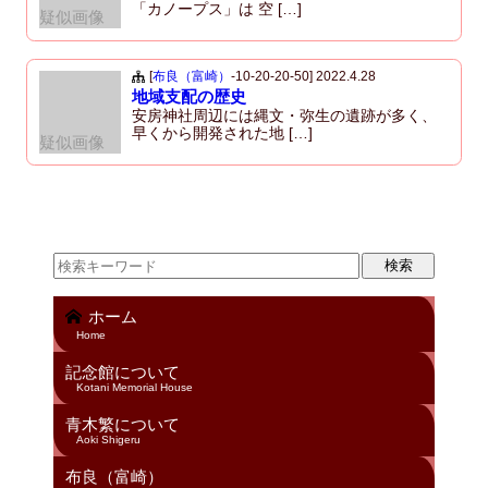
「カノープス」は 空 […]
疑似画像
[
布良（富崎）
-10-20-20-50]
2022.4.28
地域支配の歴史
安房神社周辺には縄文・弥生の遺跡が多く、
早くから開発された地 […]
疑似画像
ホーム
Home
記念館について
Kotani Memorial House
青木繁について
Aoki Shigeru
布良（富崎）