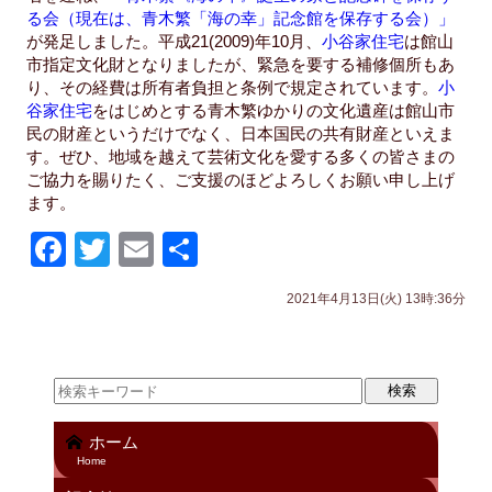
る会（現在は、青木繁「海の幸」記念館を保存する会）」
が発足しました。平成21(2009)年10月、
小谷家住宅
は館山
市指定文化財となりましたが、緊急を要する補修個所もあ
り、その経費は所有者負担と条例で規定されています。
小
谷家住宅
をはじめとする青木繁ゆかりの文化遺産は館山市
民の財産というだけでなく、日本国民の共有財産といえま
す。ぜひ、地域を越えて芸術文化を愛する多くの皆さまの
ご協力を賜りたく、ご支援のほどよろしくお願い申し上げ
ます。
F
T
E
共
a
wi
m
有
2021年4月13日(火) 13時:36分
c
tt
ail
e
er
b
o
ホーム
o
Home