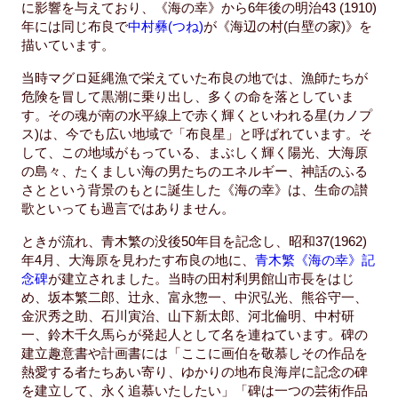
に影響を与えており、《海の幸》から6年後の明治43 (1910)
年には同じ布良で
中村彝(つね)
が《海辺の村(白壁の家)》を
描いています。
当時マグロ延縄漁で栄えていた布良の地では、漁師たちが
危険を冒して黒潮に乗り出し、多くの命を落としていま
す。その魂が南の水平線上で赤く輝くといわれる星(カノプ
ス)は、今でも広い地域で「布良星」と呼ばれています。そ
して、この地域がもっている、まぶしく輝く陽光、大海原
の島々、たくましい海の男たちのエネルギー、神話のふる
さとという背景のもとに誕生した《海の幸》は、生命の讃
歌といっても過言ではありません。
ときが流れ、青木繁の没後50年目を記念し、昭和37(1962)
年4月、大海原を見わたす布良の地に、
青木繁《海の幸》記
念碑
が建立されました。当時の田村利男館山市長をはじ
め、坂本繁二郎、辻永、富永惣一、中沢弘光、熊谷守一、
金沢秀之助、石川寅治、山下新太郎、河北倫明、中村研
一、鈴木千久馬らが発起人として名を連ねています。碑の
建立趣意書や計画書には「ここに画伯を敬慕しその作品を
熱愛する者たちあい寄り、ゆかりの地布良海岸に記念の碑
を建立して、永く追慕いたしたい」「碑は一つの芸術作品