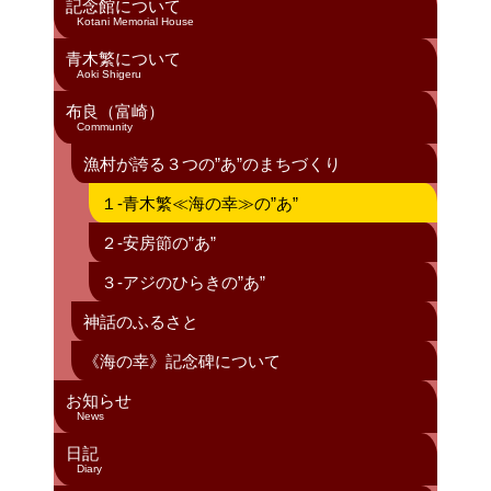
k
記念館について
Kotani Memorial House
青木繁について
Aoki Shigeru
布良（富崎）
Community
漁村が誇る３つの”あ”のまちづくり
１-青木繁≪海の幸≫の”あ”
２-安房節の”あ”
３-アジのひらきの”あ”
神話のふるさと
《海の幸》記念碑について
お知らせ
News
日記
Diary