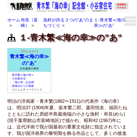
ホーム
布良（富
漁村が誇る３つの”あ”のま
１-青木繁≪海の
崎）
ちづくり
幸≫の”あ”
１-青木繁≪海の幸≫の”あ”
プロジェクト1
青木繁≪海の幸≫
の“あ”
文化遺産の保存
・
青木繁≪海の幸≫
・
小谷家住宅
・
「海の幸」記念碑
・
富崎ゆかりの画家
・コミュニティーファンド
明治の洋画家・青木繁(1882〜1911)の代表作《海の幸》
は、明治37 (1904)年夏、坂本繁二郎、森田恒友、福田たね
とともに訪れた房総半島最南端の小さな漁村・布良(めら)
(現千葉県館山市富崎地区)で描かれ、昭和42 (1967)年に
は、近代洋画で我が国最初の重要文化財に指定されていま
す。我が国洋画界の黎明期を飾る作品として、多くの後進