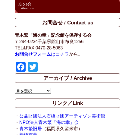
友の会
About us
お問合せ / Contact us
青木繁「海の幸」記念館を保存する会
〒294-0234千葉県館山市布良1256
TEL&FAX 0470-28-5063
お問合せフォーム
はコチラ
から。
F
T
a
wi
アーカイブ / Archive
c
tt
ア
e
er
ー
b
リンク／Link
カ
イ
o
ブ
・
公益財団法人石橋財団アーティゾン美術館
o
/
・
NPO法人青木繁「海の幸」会
A
・
青木繁旧居
（福岡県久留米市）
k
r
・
新橋有薫