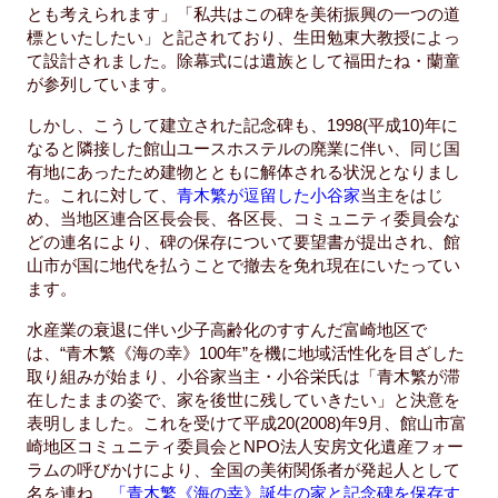
とも考えられます」「私共はこの碑を美術振興の一つの道
標といたしたい」と記されており、生田勉東大教授によっ
て設計されました。除幕式には遺族として福田たね・蘭童
が参列しています。
しかし、こうして建立された記念碑も、1998(平成10)年に
なると隣接した館山ユースホステルの廃業に伴い、同じ国
有地にあったため建物とともに解体される状況となりまし
た。これに対して、
青木繁が逗留した小谷家
当主をはじ
め、当地区連合区長会長、各区長、コミュニティ委員会な
どの連名により、碑の保存について要望書が提出され、館
山市が国に地代を払うことで撤去を免れ現在にいたってい
ます。
水産業の衰退に伴い少子高齢化のすすんだ富崎地区で
は、“青木繁《海の幸》100年”を機に地域活性化を目ざした
取り組みが始まり、小谷家当主・小谷栄氏は「青木繁が滞
在したままの姿で、家を後世に残していきたい」と決意を
表明しました。これを受けて平成20(2008)年9月、館山市富
崎地区コミュニティ委員会とNPO法人安房文化遺産フォー
ラムの呼びかけにより、全国の美術関係者が発起人として
名を連ね、
「青木繁《海の幸》誕生の家と記念碑を保存す