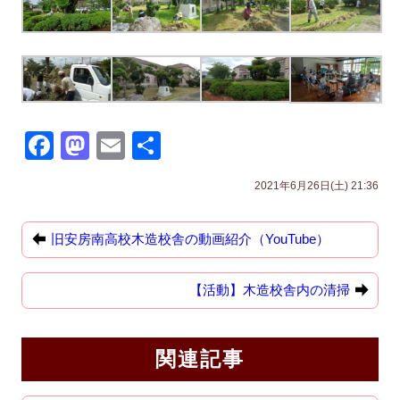
F
M
E
共
a
a
m
有
2021年6月26日(土) 21:36
c
st
ail
e
o
旧安房南高校木造校舎の動画紹介（YouTube）
b
d
o
o
【活動】木造校舎内の清掃
o
n
k
関連記事