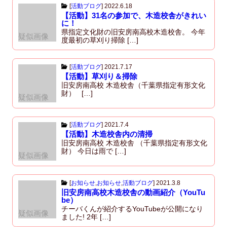
[
活動ブログ
]
2022.6.18
【活動】31名の参加で、木造校舎がきれい
に！
県指定文化財の旧安房南高校木造校舎。 今年
疑似画像
度最初の草刈り掃除 […]
[
活動ブログ
]
2021.7.17
【活動】草刈り＆掃除
旧安房南高校 木造校舎（千葉県指定有形文化
財） […]
疑似画像
[
活動ブログ
]
2021.7.4
【活動】木造校舎内の清掃
旧安房南高校 木造校舎 （千葉県指定有形文化
財） 今日は雨で […]
疑似画像
[
お知らせ
,
お知らせ
,
活動ブログ
]
2021.3.8
旧安房南高校木造校舎の動画紹介（YouTu
be）
チーバくんが紹介するYouTubeが公開になり
疑似画像
ました! 2年 […]