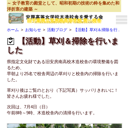
～ 女子教育の殿堂として、昭和初期の技術の粋を集めた和
洋折衷の建築 ～
旧千葉県立安房南高等学校 第一校舎
ホーム
お知らせ
活動ブログ
【活動】草刈＆掃除を行..
【活動】草刈＆掃除を行いま
した
県指定文化財である旧安房南高校木造校舎の環境整備を図
るため、
早朝より25名で校舎周辺の草刈りと校舎内の掃除を行いま
した。
草刈り後はご覧のとおり（下記写真）サッパリきれいに！
皆さんお疲れ様でした。
次回は、7月4日（日）
午前8時～9時、木造校舎内の清掃を行います。