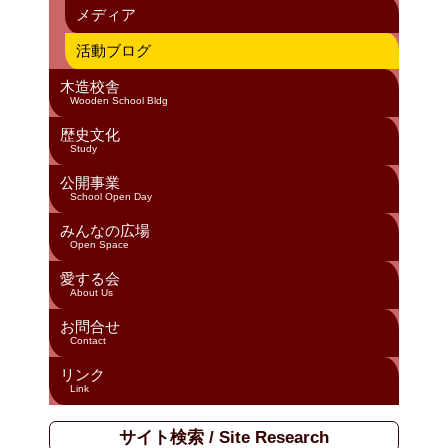
n
メディア
el
活動ブログ
木造校舎
Wooden School Bldg
歴史文化
Study
公開事業
School Open Day
みんなの広場
Open Space
愛する会
About Us
お問合せ
Contact
リンク
Link
サイト検索 / Site Research