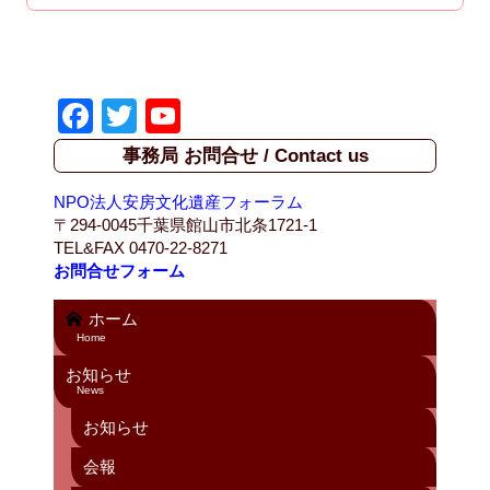
F
T
Y
a
wi
o
事務局 お問合せ / Contact us
c
tt
u
NPO法人安房文化遺産フォーラム
e
er
T
〒294-0045千葉県館山市北条1721-1
b
u
TEL&FAX 0470-22-8271
お問合せフォーム
o
b
o
e
ホーム
Home
k
C
お知らせ
h
News
a
お知らせ
n
会報