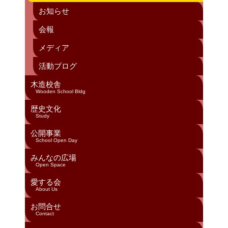
a
お知らせ
n
会報
n
メディア
el
活動ブログ
木造校舎
Wooden School Bldg
歴史文化
Study
公開事業
School Open Day
みんなの広場
Open Space
愛する会
About Us
お問合せ
Contact