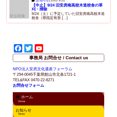
[
お知らせ
]
2022.9.22
【中止】9/24 旧安房南高校木造校舎の草
刈・掃除
9/24（土）に予定していた旧安房南高校木造
疑似画像
校舎（県指定有形 […]
F
T
Y
a
wi
o
事務局 お問合せ / Contact us
c
tt
u
NPO法人安房文化遺産フォーラム
e
er
T
〒294-0045千葉県館山市北条1721-1
b
u
TEL&FAX 0470-22-8271
お問合せフォーム
o
b
o
e
ホーム
Home
k
C
お知らせ
h
News