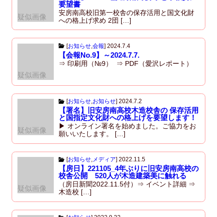
要望書
安房南高校旧第一校舎の保存活用と国文化財
疑似画像
への格上げ求め 2団 […]
[
お知らせ
,
会報
]
2024.7.4
【会報No.9】～2024.7.7.
⇒ 印刷用（№9） ⇒ PDF（愛沢レポート）
疑似画像
[
お知らせ
,
お知らせ
]
2024.7.2
【署名】旧安房南高校木造校舎の 保存活用
と国指定文化財への格上げを要望します！
▶ オンライン署名を始めました。ご協力をお
疑似画像
願いいたします。 […]
[
お知らせ
,
メディア
]
2022.11.5
【房日】221105_4年ぶりに旧安房南高校の
校舎公開 520人が木造建築美に触れる
（房日新聞2022.11.5付）⇒ イベント詳細 ⇒
疑似画像
木造校 […]