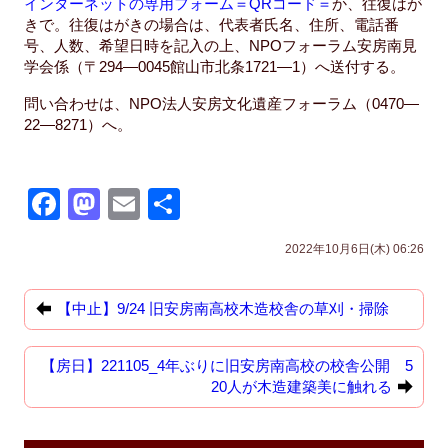
インターネットの専用フォーム
＝QRコード＝
か、往復はが
きで。往復はがきの場合は、代表者氏名、住所、電話番
号、人数、希望日時を記入の上、NPOフォーラム安房南見
学会係（〒294―0045館山市北条1721―1）へ送付する。
問い合わせは、NPO法人安房文化遺産フォーラム（0470―
22―8271）へ。
F
M
E
共
a
a
m
有
2022年10月6日(木) 06:26
c
st
ail
e
o
【中止】9/24 旧安房南高校木造校舎の草刈・掃除
b
d
o
o
【房日】221105_4年ぶりに旧安房南高校の校舎公開 5
20人が木造建築美に触れる
o
n
k