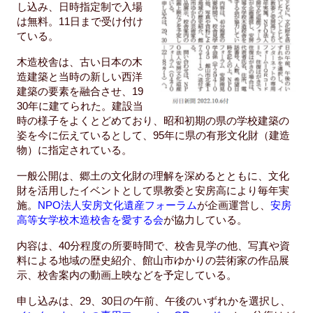
し込み、日時指定制で入場
は無料。11日まで受け付け
ている。
木造校舎は、古い日本の木
造建築と当時の新しい西洋
建築の要素を融合させ、19
30年に建てられた。建設当
時の様子をよくとどめており、昭和初期の県の学校建築の
姿を今に伝えているとして、95年に県の有形文化財（建造
物）に指定されている。
一般公開は、郷土の文化財の理解を深めるとともに、文化
財を活用したイベントとして県教委と安房高により毎年実
施。
NPO法人安房文化遺産フォーラム
が企画運営し、
安房
高等女学校木造校舎を愛する会
が協力している。
内容は、40分程度の所要時間で、校舎見学の他、写真や資
料による地域の歴史紹介、館山市ゆかりの芸術家の作品展
示、校舎案内の動画上映などを予定している。
申し込みは、29、30日の午前、午後のいずれかを選択し、