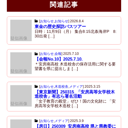
関連記事
[
お知らせ
,
お知らせ
]
2026.8.4
東金の歴史探訪バスツアー
日時：11月9日（月） 集合8:15北条海岸P 8:
30出発 […]
疑似画像
[
お知らせ
,
会報
]
2025.7.10
【会報No.10】2025.7.10.
＊安房南高校 木造校舎の保存活用に関する要
望書を県に提出しま […]
疑似画像
[
お知らせ
,
木造校舎
,
メディア
]
2025.3.15
【東京新聞】250315_「安房高等女学校木
造校舎」有志ら署名活動
「女子教育の殿堂」ぜひ！国の文化財に 「安
疑似画像
房高等女学校木造校 […]
[
お知らせ
,
メディア
]
2025.3.9
【房日】250309_安房南高校 県と県教委に