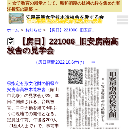
～ 女子教育の殿堂として、昭和初期の技術の粋を集めた和
洋折衷の建築 ～
旧千葉県立安房南高等学校 第一校舎
ホーム
お知らせ
【房日】221006_旧安房..
【房日】221006_旧安房南高
校舎の見学会
（房日新聞2022.10.6付け）
⇒
県指定有形文化財の旧県立
安房南高校木造校舎
（館山
市北条）の見学会が29、30
日に開催される。台風被
害、コロナ禍を経て4年ぶ
りに現地での開催となる。
定員は午前、午後各200人
（1組4人まで）で、事前申