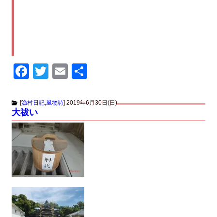
F
T
E
共
a
wi
m
有
c
tt
ail
[
漁村日記
,
風物詩
]
2019年6月30日(日)
大祓い
e
er
b
o
o
k