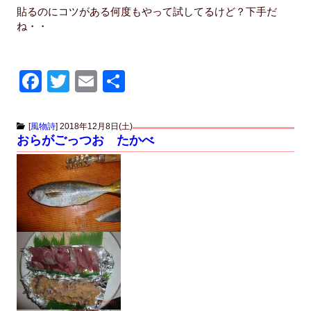
貼るのにコツがある何度もやって試してるけど？下手だ
ね・・
F
T
E
共
a
wi
m
有
c
tt
ail
[
風物詩
]
2018年12月8日(土)
おらがごっつお たかべ
e
er
b
o
o
k