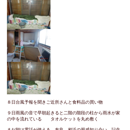
８日台風予報を聞きご近所さんと食料品の買い物
９日雨風の音で早朝起きると二階の階段の柱から雨水が家
の中を流れている タオルケットを丸め敷く
まだ朝は電話が使える 布良 相浜の親戚知り合い 記念