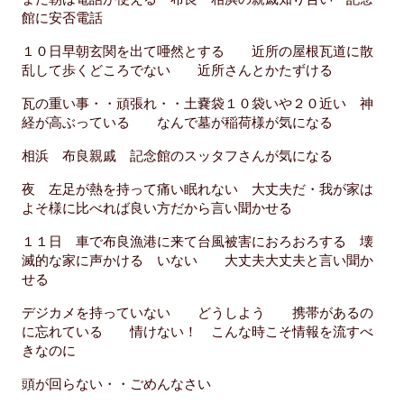
館に安否電話
１０日早朝玄関を出て唖然とする 近所の屋根瓦道に散
乱して歩くどころでない 近所さんとかたずける
瓦の重い事・・頑張れ・・土嚢袋１０袋いや２０近い 神
経が高ぶっている なんで墓が稲荷様が気になる
相浜 布良親戚 記念館のスッタフさんが気になる
夜 左足が熱を持って痛い眠れない 大丈夫だ・我が家は
よそ様に比べれば良い方だから言い聞かせる
１１日 車で布良漁港に来て台風被害におろおろする 壊
滅的な家に声かける いない 大丈夫大丈夫と言い聞か
せる
デジカメを持っていない どうしよう 携帯があるの
に忘れている 情けない！ こんな時こそ情報を流すべ
きなのに
頭が回らない・・ごめんなさい