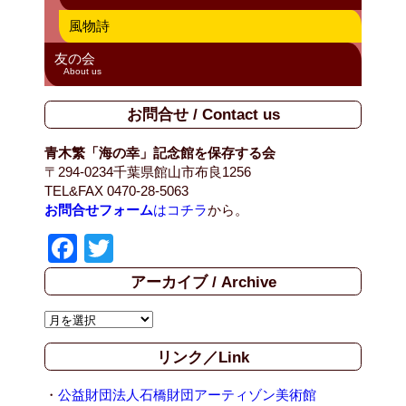
風物詩
友の会
About us
お問合せ / Contact us
青木繁「海の幸」記念館を保存する会
〒294-0234千葉県館山市布良1256
TEL&FAX 0470-28-5063
お問合せフォーム
はコチラ
から。
F
T
a
wi
アーカイブ / Archive
c
tt
ア
e
er
ー
b
リンク／Link
カ
イ
o
ブ
・
公益財団法人石橋財団アーティゾン美術館