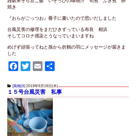
雑穀米そら豆ご飯 いそっぴの味噌汁 筍煮 ふき煮 卵
焼き
『おらがごっつお』冊子に書いたので思いだしました
台風災害の修理をまだひきずっている布良 相浜
そしてコロナ感染とうなっていまいますね
めげず頑張ってねと孫から折鶴の羽にメッセージが届きま
した
F
T
E
共
a
wi
m
有
c
tt
ail
[
風物詩
]
2019年9月19日(木)
１５号台風災害 私事
e
er
b
o
o
k