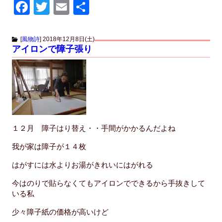
F
T
E
共
a
wi
m
有
c
tt
ail
[
風物詩
]
2018年12月8日(土)
アイロンで障子張り
e
er
b
o
o
k
１２月 障子はり替え・・手間がかかるんだよね
我が家は障子が１４枚
はがすには水よりお湯がきれいにはがれる
今はのりで貼らなくてもアイロンでできるから手抜きして
いる私
少々障子紙の価格が高いけど