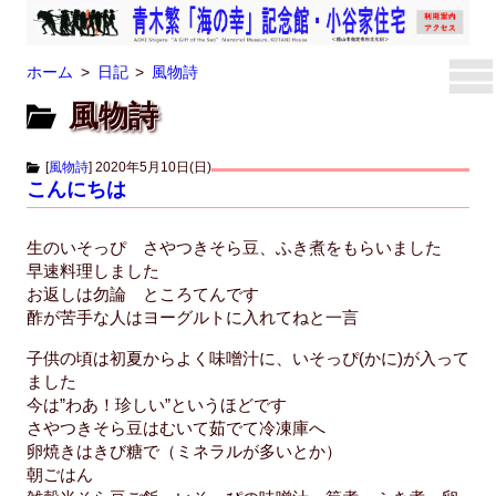
ホーム
日記
風物詩
風物詩
[
風物詩
]
2020年5月10日(日)
こんにちは
生のいそっぴ さやつきそら豆、ふき煮をもらいました
早速料理しました
お返しは勿論 ところてんです
酢が苦手な人はヨーグルトに入れてねと一言
子供の頃は初夏からよく味噌汁に、いそっぴ(かに)が入って
ました
今は”わあ！珍しい”というほどです
さやつきそら豆はむいて茹でて冷凍庫へ
卵焼きはきび糖で（ミネラルが多いとか）
朝ごはん