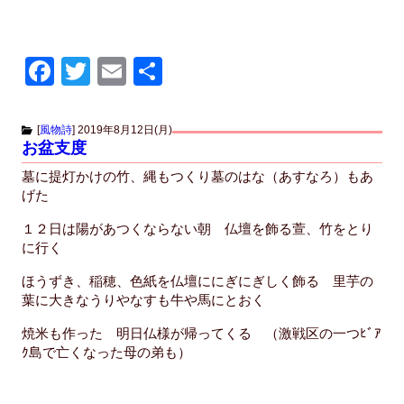
F
T
E
共
a
wi
m
有
c
tt
ail
[
風物詩
]
2019年8月12日(月)
お盆支度
e
er
墓に提灯かけの竹、縄もつくり墓のはな（あすなろ）もあ
b
げた
o
１２日は陽があつくならない朝 仏壇を飾る萱、竹をとり
o
に行く
k
ほうずき、稲穂、色紙を仏壇ににぎにぎしく飾る 里芋の
葉に大きなうりやなすも牛や馬にとおく
焼米も作った 明日仏様が帰ってくる （激戦区の一つﾋﾞｱ
ｸ島で亡くなった母の弟も）