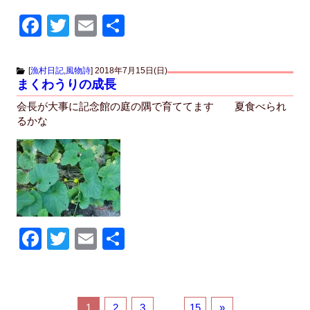
F
T
E
共
a
wi
m
有
c
tt
ail
[
漁村日記
,
風物詩
]
2018年7月15日(日)
まくわうりの成長
e
er
会長が大事に記念館の庭の隅で育ててます 夏食べられ
b
るかな
o
o
k
F
T
E
共
a
wi
m
有
c
tt
ail
e
er
1
2
3
…
15
»