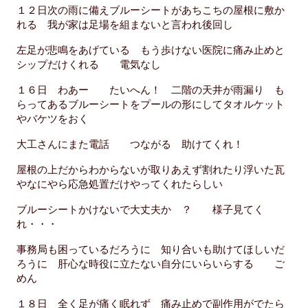
１２日次の雨に備えブルーシートがあちこちの屋根に敷か
れる 我が家は足場を組まないと言われ後回し
左足が悲鳴をあげている もう歩けない医院に痛み止めと
シップだけくれる 電気なし
１６日 わあー たいへん！ 二階の天井が雨漏り も
らってあるブルーシートをプールの形にしてタオルケット
やバケツをおく
大工さんにまた電話 つながる 助けてくれ！
屋根の上だからわからないが取りあえず割れたり浮いた瓦
やなにやら応急処置だけやってくれたらしい
ブルーシートかけないで大丈夫か ？ 様子見てく
れ・・・
事務局も困っているだろうに 知り合いも助けてほしいだ
ろうに 肝心な時役に立たない自分にいらいらする ご
めん
１８日 全く足が痛く眠れず 痛み止めで副作用がでたら