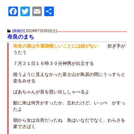
F
T
E
共
a
wi
m
有
c
tt
ail
[
風物詩
]
2019年7月20日(土)
布良のまち
e
er
布良の港は巾着袋惜しいことには紐がない
担ぎ手が
b
うたう
o
７月２１日１６時３０分神輿が出立する
o
祝うように見えなかった富士山が鳥居の間にうっすらと
k
姿をみせる
ばあちゃんが昔を思い出ししゃべるよ
鮨に米は何升かすったか、忘れたけど、いっぺ かすっ
たよ
朝から女は台所だったね 魚はいなだでなく、わらさを
家でさばく