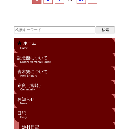
b
o
o
k
ホーム
Home
記念館について
Kotani Memorial House
青木繁について
Aoki Shigeru
布良（富崎）
Community
お知らせ
News
日記
Diary
漁村日記