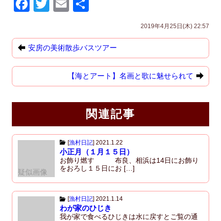
F
T
E
共
a
wi
m
有
2019年4月25日(木) 22:57
c
tt
ail
e
er
安房の美術散歩バスツアー
b
【海とアート】名画と歌に魅せられて
o
o
k
関連記事
[
漁村日記
]
2021.1.22
小正月（１月１５日）
お飾り燃す 布良、相浜は14日にお飾り
をおろし１５日にお […]
疑似画像
[
漁村日記
]
2021.1.14
わが家のひじき
我が家で食べるひじきは水に戻すとご覧の通