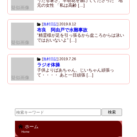
うだる暑さ、早朝花を届けてくださった 地
元の女性 「私は高齢 […]
疑似画像
[
漁村日記
]
2019.8.12
布良 阿由戸で水難事故
”精霊様が足を引っ張るから盆ころからは泳い
ではおいないよ” […]
疑似画像
[
漁村日記
]
2019.7.26
ラジオ体操
子供よりばあちゃん、じいちゃん頑張っ
て・・・・ あと一日頑張 […]
疑似画像
ホーム
Home