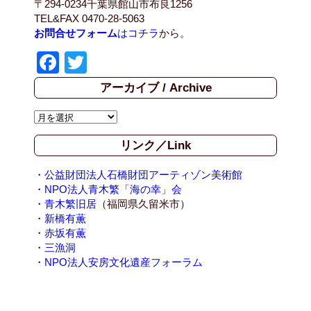
〒294-0234千葉県館山市布良1256
TEL&FAX 0470-28-5063
お問合せフォーム
はコチラ
から。
F
T
a
wi
アーカイブ / Archive
c
tt
ア
e
er
ー
b
リンク／Link
カ
イ
o
ブ
・
公益財団法人石橋財団アーティゾン美術館
o
/
・
NPO法人青木繁「海の幸」会
A
・
青木繁旧居
（福岡県久留米市）
k
r
・
新橋有薫
c
・
赤坂有薫
h
・
三漁洞
i
・
NPO法人安房文化遺産フォーラム
v
e