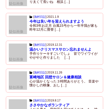
り太くて長いね 相浜 […]
疑似画像
[
漁村日記
]
2021.1.9
今年は良い年を迎えられますよう
令和3年お正月 台風15号から一年半我が家も
昨年12月に畳替 […]
疑似画像
[
漁村日記
]
2019.12.31
温かいクリスマスサロン忘れませんよ
手作りケーキすごいでしょ 皆でワイワイが
やがやと作りました […]
疑似画像
[
漁村日記
]
2019.11.26
富崎地区 回想サロン＆健康相談
心が温かくなった３時間ありがとう。 音楽や
懐かしの映像、おし […]
疑似画像
[
漁村日記
]
2019.8.17
ささやかなボランティア