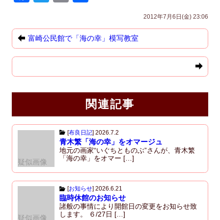
a
wi
m
有
2012年7月6日(金) 23:06
c
tt
ail
e
er
富崎公民館で「海の幸」模写教室
b
o
o
k
関連記事
[
布良日記
]
2026.7.2
青木繁「海の幸」をオマージュ
地元の画家“いぐちとものぶ”さんが、青木繁
「海の幸」をオマー […]
疑似画像
[
お知らせ
]
2026.6.21
臨時休館のお知らせ
諸般の事情により開館日の変更をお知らせ致
します。 ６/27日 […]
疑似画像