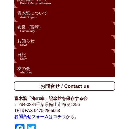
Kotani Memorial House
青木繁について
Aoki Shigeru
布良（富崎）
Community
お知らせ
News
日記
Diary
友の会
About us
お問合せ / Contact us
青木繁「海の幸」記念館を保存する会
〒294-0234千葉県館山市布良1256
TEL&FAX 0470-28-5063
お問合せフォーム
はコチラ
から。
F
T