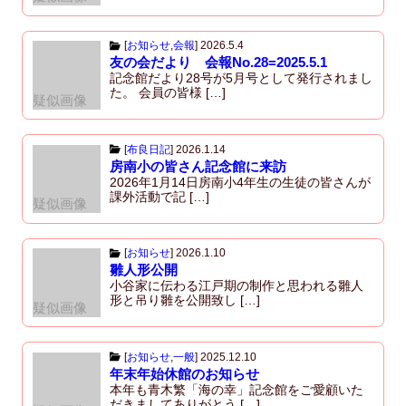
[
お知らせ
,
会報
]
2026.5.4
友の会だより 会報No.28=2025.5.1
記念館だより28号が5月号として発行されまし
た。 会員の皆様 […]
疑似画像
[
布良日記
]
2026.1.14
房南小の皆さん記念館に来訪
2026年1月14日房南小4年生の生徒の皆さんが
課外活動で記 […]
疑似画像
[
お知らせ
]
2026.1.10
雛人形公開
小谷家に伝わる江戸期の制作と思われる雛人
形と吊り雛を公開致し […]
疑似画像
[
お知らせ
,
一般
]
2025.12.10
年末年始休館のお知らせ
本年も青木繁「海の幸」記念館をご愛顧いた
だきましてありがとう […]