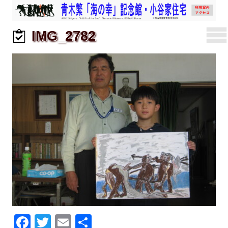
IMG_2782
F
T
E
共