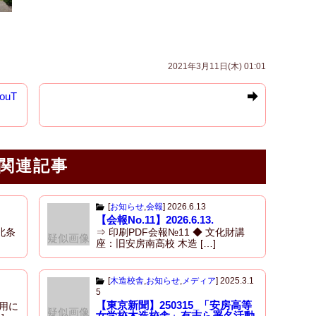
2021年3月11日(木) 01:01
uT
関連記事
[
お知らせ
,
会報
]
2026.6.13
【会報No.11】2026.6.13.
北条
⇒ 印刷PDF会報№11 ◆ 文化財講
疑似画像
座：旧安房南高校 木造 […]
[
木造校舎
,
お知らせ
,
メディア
]
2025.3.1
5
【東京新聞】250315_「安房高等
用に
疑似画像
女学校木造校舎」有志ら署名活動