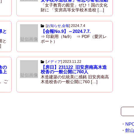
]
「女子教育の殿堂」ぜひ！国の文化
財に 「安房高等女学校木造校 […]
[
お知らせ
,
会報
]
2024.7.4
県と
【会報No.9】～2024.7.7.
⇒ 印刷用（№9） ⇒ PDF（愛沢レ
疑似画像
用と
ポート）
]
[
メディア
]
2023.11.22
舎の
【房日】231122_旧安房南高木造
格上
校舎の一般公開に760人
疑似画像
木造建築の伝統美に感銘 旧安房南高
。ご
木造校舎の一般公開に760 […]
・
NP
・
館山