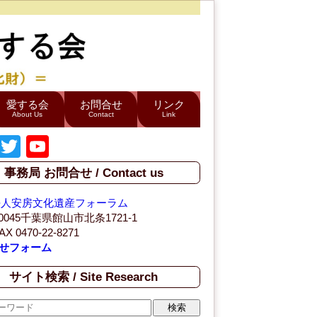
愛する会
お問合せ
リンク
About Us
Contact
Link
F
T
Y
a
wi
o
事務局 お問合せ / Contact us
c
tt
u
法人安房文化遺産フォーラム
e
er
T
-0045千葉県館山市北条1721-1
b
u
AX 0470-22-8271
せフォーム
o
b
o
e
サイト検索 / Site Research
k
C