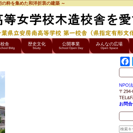
術の粋を集めた和洋折衷の建築 ～
造校舎
歴史文化
公開事業
みんなの広場
chool Bldg
Study
School Open Day
Open Space
旧千葉県立安房南高等学校 第一校舎
NPO
〒294
TEL&F
お問合