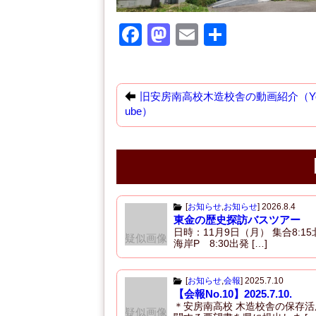
F
M
E
共
a
a
m
有
c
st
ail
e
o
旧安房南高校木造校舎の動画紹介（Yo
ube）
b
d
o
o
o
n
k
[
お知らせ
,
お知らせ
]
2026.8.4
東金の歴史探訪バスツアー
日時：11月9日（月） 集合8:15
疑似画像
海岸P 8:30出発 […]
[
お知らせ
,
会報
]
2025.7.10
【会報No.10】2025.7.10.
＊安房南高校 木造校舎の保存活
疑似画像