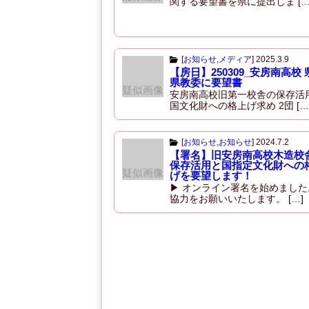
関する要望書を県に提出しま […
[
お知らせ
,
メディア
]
2025.3.9
【房日】250309_安房南高校 
県教委に要望書
疑似画像
安房南高校旧第一校舎の保存活
国文化財への格上げ求め 2団 […
[
お知らせ
,
お知らせ
]
2024.7.2
【署名】旧安房南高校木造校
保存活用と国指定文化財への
疑似画像
げを要望します！
▶ オンライン署名を始めました
協力をお願いいたします。 […]