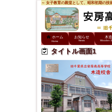
～ 女子教育の殿堂として、昭和初期の技
ホーム
お知らせ
木
News
Wooden S
Home
タイトル画面1