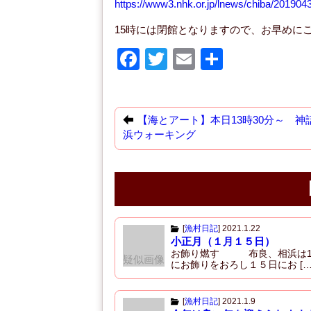
https://www3.nhk.or.jp/lnews/chiba/20190
15時には閉館となりますので、お早めに
F
T
E
共
a
wi
m
有
c
tt
ail
e
er
【海とアート】本日13時30分～ 神
浜ウォーキング
b
o
o
k
[
漁村日記
]
2021.1.22
小正月（１月１５日）
お飾り燃す 布良、相浜は1
疑似画像
にお飾りをおろし１５日にお […
[
漁村日記
]
2021.1.9