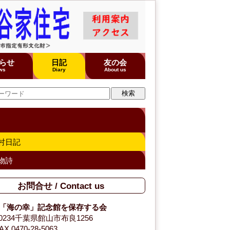
らせ
日記
友の会
ws
Diary
About us
村日記
物詩
お問合せ / Contact us
「海の幸」記念館を保存する会
-0234千葉県館山市布良1256
AX 0470-28-5063