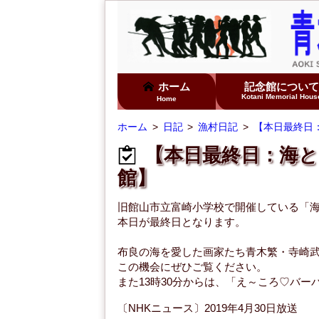
ホーム
記念館につい
Kotani Memorial Hous
Home
ホーム
日記
漁村日記
【本日最終日：
【本日最終日：海
館】
旧館山市立富崎小学校で開催している「
本日が最終日となります。
布良の海を愛した画家たち青木繁・寺崎
この機会にぜひご覧ください。
また13時30分からは、「え～ころ♡バ
〔NHKニュース〕2019年4月30日放送