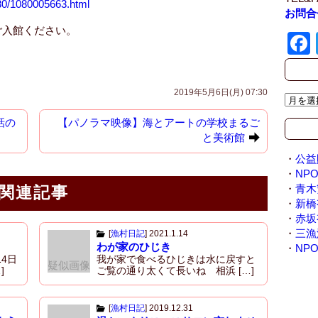
430/1080005663.html
お問合
ご入館ください。
2019年5月6日(月) 07:30
ア
ー
話の
【パノラマ映像】海とアートの学校まるご
カ
と美術館
イ
ブ
・
公益
/
・
NP
A
・
青木
関連記事
r
・
新橋
c
・
赤坂
h
・
三漁
[
漁村日記
]
2021.1.14
わが家のひじき
i
・
NP
4日
我が家で食べるひじきは水に戻すと
v
疑似画像
]
ご覧の通り太くて長いね 相浜 […]
e
[
漁村日記
]
2019.12.31