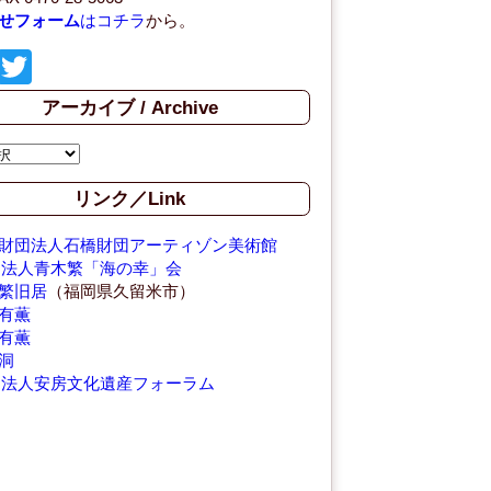
せフォーム
はコチラ
から。
F
T
a
wi
アーカイブ / Archive
c
tt
e
er
b
リンク／Link
o
財団法人石橋財団アーティゾン美術館
o
O法人青木繁「海の幸」会
繁旧居
（福岡県久留米市）
k
有薫
有薫
洞
O法人安房文化遺産フォーラム