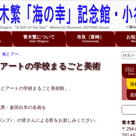
て
青木繁について
布良（富崎）
お知
e
Aoki Shigeru
Community
Ne
海とアー..
とアートの学校まるごと美術
日記
Diary
漁
海とアートの学校まるごと美術館」、
風
武男・倉田白羊の名画を
ーバンズ♪」の皆さんによる歌をお楽しみください。
青木繁
〒294
TEL&F