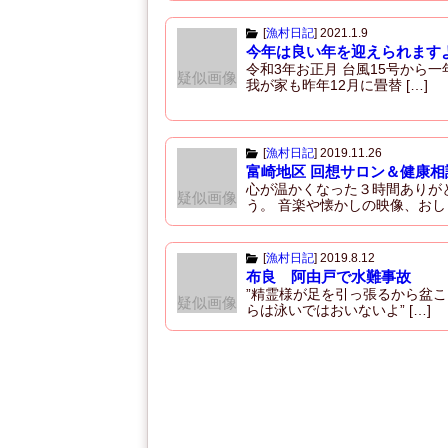
[
漁村日記
]
2021.1.9
今年は良い年を迎えられます
令和3年お正月 台風15号から一
疑似画像
我が家も昨年12月に畳替 […]
[
漁村日記
]
2019.11.26
富崎地区 回想サロン＆健康相
心が温かくなった３時間ありが
疑似画像
う。 音楽や懐かしの映像、おし 
[
漁村日記
]
2019.8.12
布良 阿由戸で水難事故
”精霊様が足を引っ張るから盆こ
疑似画像
らは泳いではおいないよ” […]