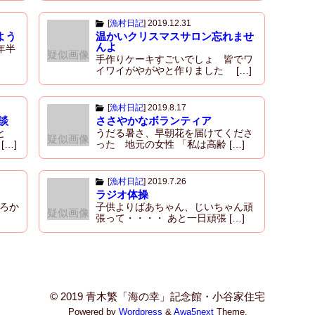
[
漁村日記
]
2019.12.31
よう
温かいクリスマスサロン忘れませ
んよ
年半
疑似画像
手作りケーキすごいでしょ 皆でワ
イワイがやがやと作りました […]
[
漁村日記
]
2019.8.17
談
ささやかなボランティア
と
うだる暑さ、早朝花を届けてくださ
疑似画像
[…]
った 地元の女性 「私は高齢 […]
[
漁村日記
]
2019.7.26
ラジオ体操
ろか
子供よりばあちゃん、じいちゃん頑
疑似画像
張って・・・・ あと一日頑張 […]
© 2019 青木繁「海の幸」記念館・小谷家住宅
Powered by
Wordpress
&
Awa5next
Theme.