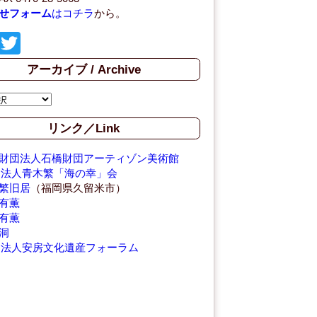
せフォーム
はコチラ
から。
F
T
a
wi
アーカイブ / Archive
c
tt
e
er
b
リンク／Link
o
財団法人石橋財団アーティゾン美術館
o
O法人青木繁「海の幸」会
繁旧居
（福岡県久留米市）
k
有薫
有薫
洞
O法人安房文化遺産フォーラム