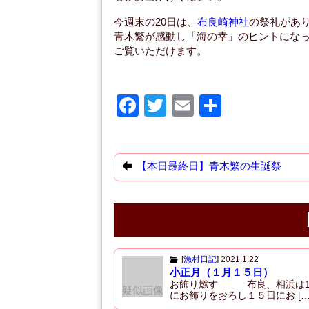
今週末の20日は、
布良崎神社
の祭礼があ
青木繁が感動し「海の幸」のヒントにな
ご覧いただけます。
F
T
E
共
a
wi
m
有
c
tt
ail
e
er
【本日最終日】青木繁の生誕祭
b
o
o
k
[
漁村日記
]
2021.1.22
小正月（１月１５日）
お飾り燃す 布良、相浜は1
疑似画像
にお飾りをおろし１５日にお […