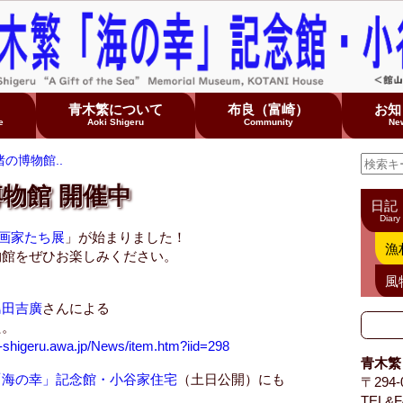
て
青木繁について
布良（富崎）
お知
e
Aoki Shigeru
Community
Ne
の博物館..
物館 開催中
日記
Diary
画家たち展
」が始まりました！
漁
物館をぜひお楽しみください。
風
島田吉廣
さんによる
た。
ki-shigeru.awa.jp/News/item.htm?iid=298
青木繁
「海の幸」記念館・小谷家住宅
（土日公開）にも
〒294
TEL&F