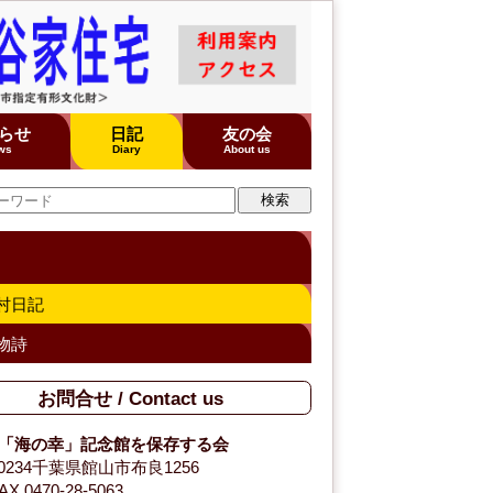
らせ
日記
友の会
ws
Diary
About us
村日記
物詩
お問合せ / Contact us
「海の幸」記念館を保存する会
-0234千葉県館山市布良1256
AX 0470-28-5063