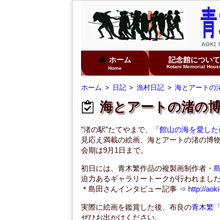
ホーム
記念館につい
Kotani Memorial Hous
Home
ホーム
日記
漁村日記
海とアートの渚
海とアートの渚の博
”渚の駅”たてやまで、「
館山の海を愛した
見応え満載の絵画、海とアートの渚の博
会期は9月1日まで。
初日には、青木繁作品の複製画制作者・
迫力あるギャラリートークが行われまし
＊島田さんインタビュー記事 ⇒
http://ao
実際に絵画を鑑賞した後、布良の
青木繁
ぜひお出かけください。