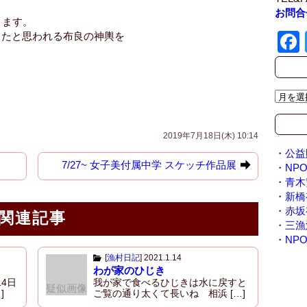
お問合
ります。
ったと思われる布良の神輿を
ア
ー
カ
2019年7月18日(木) 10:14
イ
ブ
・
公益
7/27~ 女子美付属中学 スケッチ作品展
/
・
NP
A
・
青木
r
・
新橋
c
・
赤坂
関連記事
h
・
三漁
i
・
NP
v
[
漁村日記
]
2021.1.14
e
わが家のひじき
4日
我が家で食べるひじきは水に戻すと
疑似画像
]
ご覧の通り太くて長いね 相浜 […]